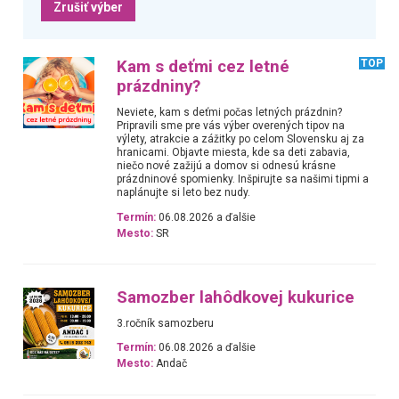
Zrušiť výber
Kam s deťmi cez letné
TOP
prázdniny?
Neviete, kam s deťmi počas letných prázdnin?
Pripravili sme pre vás výber overených tipov na
výlety, atrakcie a zážitky po celom Slovensku aj za
hranicami. Objavte miesta, kde sa deti zabavia,
niečo nové zažijú a domov si odnesú krásne
prázdninové spomienky. Inšpirujte sa našimi tipmi a
naplánujte si leto bez nudy.
Termín:
06.08.2026 a ďalšie
Mesto:
SR
Samozber lahôdkovej kukurice
3.ročník samozberu
Termín:
06.08.2026 a ďalšie
Mesto:
Andač