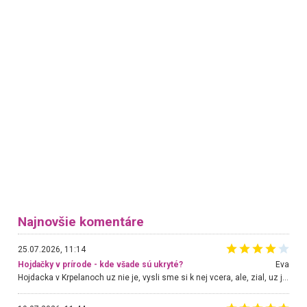
Najnovšie komentáre
25.07.2026, 11:14
Hojdačky v prírode - kde všade sú ukryté?
Eva
Hojdacka v Krpelanoch uz nie je, vysli sme si k nej vcera, ale, zial, uz je znicena. Ak sem planujete cestu len kvoli hojdacke, mozete si ju usetrit. Krasny vyhlad je tu vsak aj bez hojdacky :-)