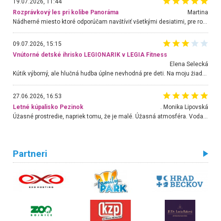
19.07.2026, 11:44
Rozprávkový les pri kolibe Panoráma
Martina
Nádherné miesto ktoré odporúčam navštíviť všetkými desiatimi, pre rodiny s deťmi, dôchodcom... Proste a jednoducho ozaj rozprávkový les.. určite ešte prídeme. Odniesli sme si na pamiatku krásne tričká,
09.07.2026, 15:15
Vnútorné detské ihrisko LEGIONARIK v LEGIA Fitness
Elena Selecká
Kútik výborný, ale hlučná hudba úplne nevhodná pre deti. Na moju žiadosť o aspoň sušenie nereagovali.
27.06.2026, 16:53
Letné kúpalisko Pezinok
. Monika Lipovská
Úžasné prostredie, napriek tomu, že je malé. Úžasná atmosféra. Voda fantastická a nádherná. Ľudí je pomerne veľa, ale su mili a ohľaduplní. Je veľmi zaujímavé sledovať, ako dokážu spolu športovať cudzí ľudia a bez ohľadu na vek. Vládne tu pohoda. Vnuka neviem dostať z vody. Ďakujem za krásny deň . Urcite sa sem vrátim. Jediný problém je s parkovaním, ale aj ten sa mi podarilo vyriešiť. Monika Bratislava
Partneri