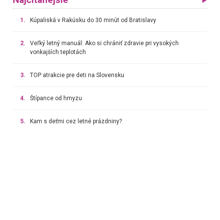
Najčítanejšie
1.
Kúpaliská v Rakúsku do 30 minút od Bratislavy
2.
Veľký letný manuál: Ako si chrániť zdravie pri vysokých
vonkajších teplotách
3.
TOP atrakcie pre deti na Slovensku
4.
Štípance od hmyzu
5.
Kam s deťmi cez letné prázdniny?