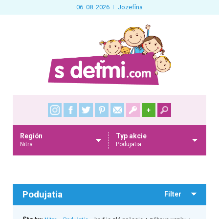
06. 08. 2026
Jozefína
+
Región
Typ akcie
Nitra
Podujatia
Podujatia
Filter