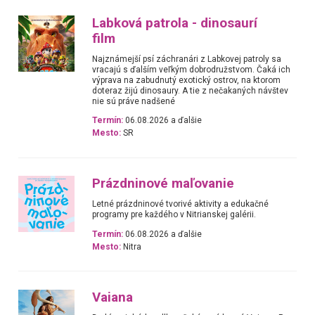
Labková patrola - dinosaurí
film
Najznámejší psí záchranári z Labkovej patroly sa
vracajú s ďalším veľkým dobrodružstvom. Čaká ich
výprava na zabudnutý exotický ostrov, na ktorom
doteraz žijú dinosaury. A tie z nečakaných návštev
nie sú práve nadšené
Termín:
06.08.2026 a ďalšie
Mesto:
SR
Prázdninové maľovanie
Letné prázdninové tvorivé aktivity a edukačné
programy pre každého v Nitrianskej galérii.
Termín:
06.08.2026 a ďalšie
Mesto:
Nitra
Vaiana