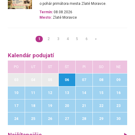
o pohár primátora mesta Zlaté Moravce.
Termín:
08.08.2026
Mesto:
Zlaté Moravce
1
2
3
4
5
6
»
Kalendár podujatí
PO
UT
ST
ŠT
PI
SO
NE
03
04
05
06
07
08
09
10
11
12
13
14
15
16
17
18
19
20
21
22
23
24
25
26
27
28
29
30