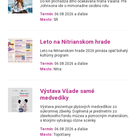
Do kín prichádza dlho očakávaná hraná Vaiana: Pre
Johnsona ide o mimoriadne osobnú rolu.
Termín:
06.08.2026 a ďalšie
Mesto:
SR
Leto na Nitrianskom hrade
Leto na Nitrianskom hrade 2026 prináša opäť bohatý
kultúrny program.
Termín:
06.08.2026 a ďalšie
Mesto:
Nitra
Výstava Všade samé
medvedíky
Výstava prezentuje plyšových medvedíkov zo
súkromnej zbierky. Doplnená je predmetmi zo
zbierkového fondu múzea a pomocným materiálom,
s ktorými vytvárajú rôzne scénky.
Termín:
06.08.2026 a ďalšie
Mesto:
Topoľčany