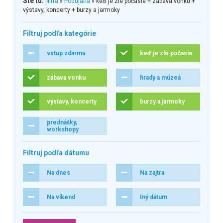
Ste tu:
Nitra
»
Podujatia
» keď je zlé počasie + zábava vonku +
výstavy, koncerty + burzy a jarmoky
Filtruj podľa kategórie
vstup zdarma
keď je zlé počasie
zábava vonku
hrady a múzeá
výstavy, koncerty
burzy a jarmoky
prednášky,
workshopy
Filtruj podľa dátumu
Na dnes
Na zajtra
Na víkend
Iný dátum