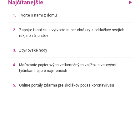
Najčítanejšie
1.
Tvorte s nami z domu
2.
Zapojte fantáziu a vytvorte super obrázky z odtlačkov svojich
rúk, nôh či prstov
3.
Zbyňovské hody
4.
Maľovanie papierových veľkonočných vajíčok s vatovými
tyčinkami aj pre najmenších
5.
Online portály zdarma pre školákov počas koronavírusu