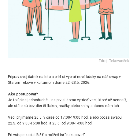
Zdroj: Tekovanček
Priprav svoj šatník na leto a príď si vybrať nové kúsky na náš swap v
Starom Tekove v kultúrnom dome 22.-23.5. 2026.
Ako postupovať?
Je to úplne jednoduché....najprv si doma vytrieď veci, ktoré už nenosíš,
ale stále sú bez dier či fľakov, hračky alebo knihy a dones nám ich.
Veci prijímame 20.5. v čase od 17:00-19:00 hod. alebo počas swapu
22.5. od 9:00-16:00 hod. a 23.5. od 9:00-14:00 hod.
Pri vstupe zaplatíš 5€ a môžeš ísť "nakupovať".