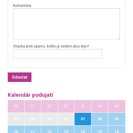
Komentáre
Otázka proti spamu: koľko je sedem plus štyri?
Kalendár podujatí
PO
UT
ST
ŠT
PI
SO
NE
03
04
05
06
07
08
09
10
11
12
13
14
15
16