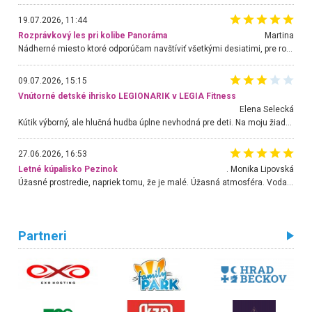
19.07.2026, 11:44
Rozprávkový les pri kolibe Panoráma
Martina
Nádherné miesto ktoré odporúčam navštíviť všetkými desiatimi, pre rodiny s deťmi, dôchodcom... Proste a jednoducho ozaj rozprávkový les.. určite ešte prídeme. Odniesli sme si na pamiatku krásne tričká,
09.07.2026, 15:15
Vnútorné detské ihrisko LEGIONARIK v LEGIA Fitness
Elena Selecká
Kútik výborný, ale hlučná hudba úplne nevhodná pre deti. Na moju žiadosť o aspoň sušenie nereagovali.
27.06.2026, 16:53
Letné kúpalisko Pezinok
. Monika Lipovská
Úžasné prostredie, napriek tomu, že je malé. Úžasná atmosféra. Voda fantastická a nádherná. Ľudí je pomerne veľa, ale su mili a ohľaduplní. Je veľmi zaujímavé sledovať, ako dokážu spolu športovať cudzí ľudia a bez ohľadu na vek. Vládne tu pohoda. Vnuka neviem dostať z vody. Ďakujem za krásny deň . Urcite sa sem vrátim. Jediný problém je s parkovaním, ale aj ten sa mi podarilo vyriešiť. Monika Bratislava
Partneri