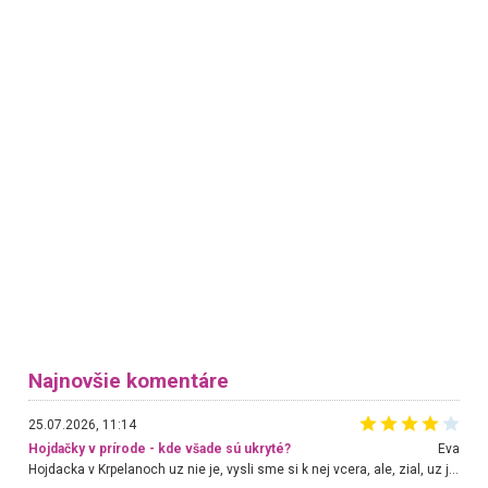
Najnovšie komentáre
25.07.2026, 11:14
Hojdačky v prírode - kde všade sú ukryté?
Eva
Hojdacka v Krpelanoch uz nie je, vysli sme si k nej vcera, ale, zial, uz je znicena. Ak sem planujete cestu len kvoli hojdacke, mozete si ju usetrit. Krasny vyhlad je tu vsak aj bez hojdacky :-)