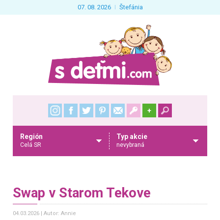
07. 08. 2026
Štefánia
+
Región
Typ akcie
Celá SR
nevybraná
Swap v Starom Tekove
04.03.2026
Autor: Annie