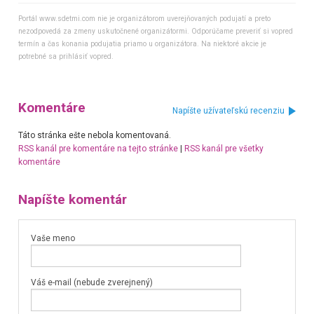
Portál www.sdetmi.com nie je organizátorom uverejňovaných podujatí a preto
nezodpovedá za zmeny uskutočnené organizátormi. Odporúčame preveriť si vopred
termín a čas konania podujatia priamo u organizátora. Na niektoré akcie je
potrebné sa prihlásiť vopred.
Komentáre
Napíšte užívateľskú recenziu
Táto stránka ešte nebola komentovaná.
RSS kanál pre komentáre na tejto stránke
|
RSS kanál pre všetky
komentáre
Napíšte komentár
Vaše meno
Váš e-mail (nebude zverejnený)