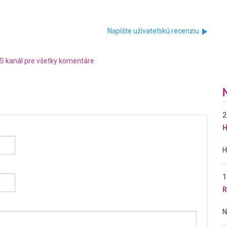
Napíšte užívateľskú recenziu
S kanál pre všetky komentáre
2
H
1
R