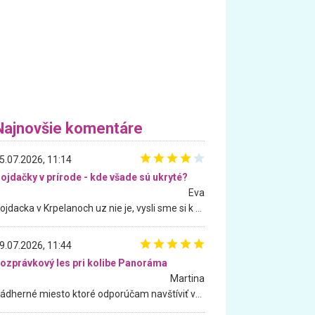
Najnovšie komentáre
5.07.2026, 11:14
ojdačky v prírode - kde všade sú ukryté?
Eva
Hojdacka v Krpelanoch uz nie je, vysli sme si k nej vcera, ale, zial, uz je znicena. Ak sem planujete cestu len kvoli hojdacke, mozete si ju usetrit. Krasny vyhlad je tu vsak aj bez hojdacky :-)
9.07.2026, 11:44
ozprávkový les pri kolibe Panoráma
Martina
Nádherné miesto ktoré odporúčam navštíviť všetkými desiatimi, pre rodiny s deťmi, dôchodcom... Proste a jednoducho ozaj rozprávkový les.. určite ešte prídeme. Odniesli sme si na pamiatku krásne tričká,