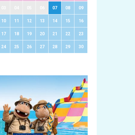
03
04
05
06
07
08
09
10
11
12
13
14
15
16
17
18
19
20
21
22
23
24
25
26
27
28
29
30