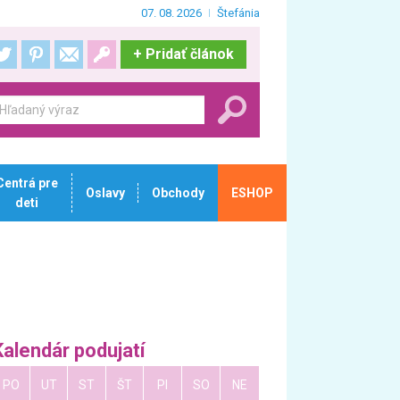
07. 08. 2026
Štefánia
+
Pridať článok
Centrá pre
Oslavy
Obchody
ESHOP
deti
Kalendár podujatí
PO
UT
ST
ŠT
PI
SO
NE