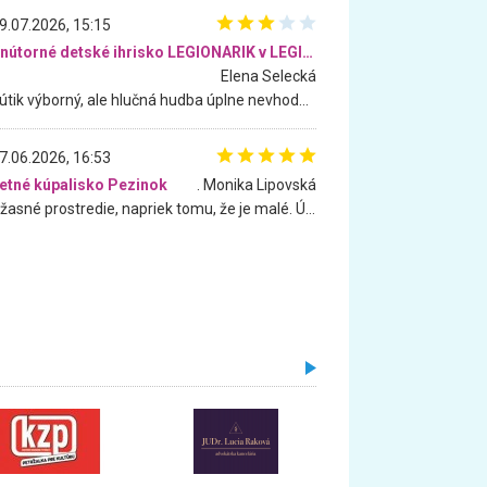
9.07.2026, 15:15
Vnútorné detské ihrisko LEGIONARIK v LEGIA Fitness
Elena Selecká
Kútik výborný, ale hlučná hudba úplne nevhodná pre deti. Na moju žiadosť o aspoň sušenie nereagovali.
7.06.2026, 16:53
etné kúpalisko Pezinok
. Monika Lipovská
Úžasné prostredie, napriek tomu, že je malé. Úžasná atmosféra. Voda fantastická a nádherná. Ľudí je pomerne veľa, ale su mili a ohľaduplní. Je veľmi zaujímavé sledovať, ako dokážu spolu športovať cudzí ľudia a bez ohľadu na vek. Vládne tu pohoda. Vnuka neviem dostať z vody. Ďakujem za krásny deň . Urcite sa sem vrátim. Jediný problém je s parkovaním, ale aj ten sa mi podarilo vyriešiť. Monika Bratislava