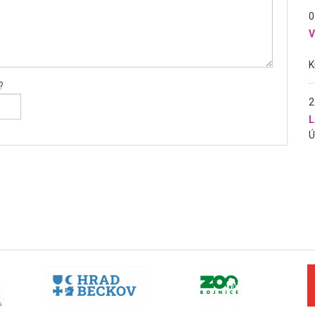
0
?
2
L