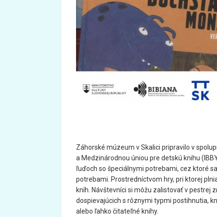
Záhorské múzeum v Skalici pripravilo v spolu
a Medzinárodnou úniou pre detskú knihu (IBBY
ľuďoch so špeciálnymi potrebami, cez ktoré sa 
potrebami. Prostredníctvom hry, pri ktorej plni
kníh. Návštevníci si môžu zalistovať v pestrej zm
dospievajúcich s rôznymi typmi postihnutia, kn
alebo ľahko čitateľné knihy.