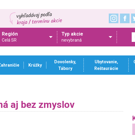
Región
Typ akcie
Celá SR
nevybraná
Dovolenky,
Ubytovanie,
Zahraničie
Krúžky
Tábory
Reštaurácie
má aj bez zmyslov