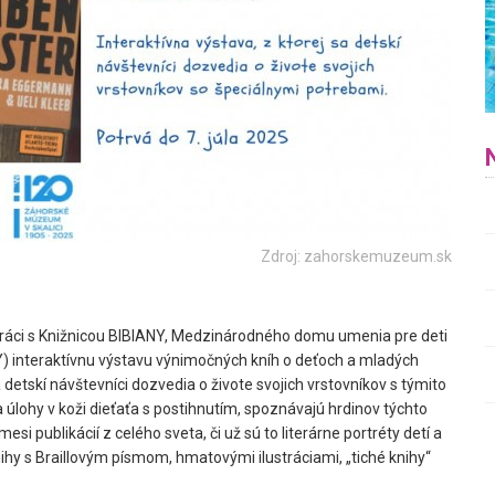
Zdroj: zahorskemuzeum.sk
práci s Knižnicou BIBIANY, Medzinárodného domu umenia pre deti
) interaktívnu výstavu výnimočných kníh o deťoch a mladých
detskí návštevníci dozvedia o živote svojich vrstovníkov s týmito
a úlohy v koži dieťaťa s postihnutím, spoznávajú hrdinov týchto
esi publikácií z celého sveta, či už sú to literárne portréty detí a
ihy s Braillovým písmom, hmatovými ilustráciami, „tiché knihy“