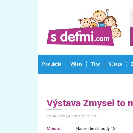
Podujatia
Výlety
Tipy
Súťaže
Výstava Zmysel to 
25.04.2025
Autor: Claudinka
Miesto:
Námestie slobody 13