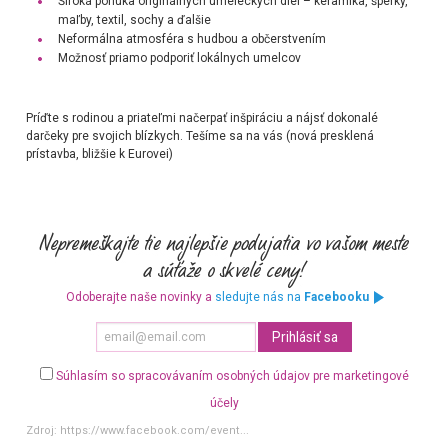
Široká ponuka originálnych umeleckých diel – keramika, šperky,
maľby, textil, sochy a ďalšie
Neformálna atmosféra s hudbou a občerstvením
Možnosť priamo podporiť lokálnych umelcov
Príďte s rodinou a priateľmi načerpať inšpiráciu a nájsť dokonalé
darčeky pre svojich blízkych. Tešíme sa na vás (nová presklená
prístavba, bližšie k Eurovei)
Odoberajte naše novinky a
sledujte nás na
Facebooku
Súhlasím so spracovávaním osobných údajov pre marketingové
účely
Zdroj:
https://www.facebook.com/event...