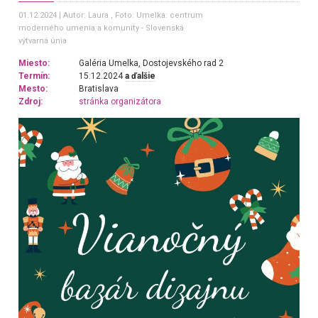
01.12.2024
Autor: Laura
, Foto: Umelka: centrum
moderného umenia a komunity - Slovenská
výtvarná únia
Miesto:
Galéria Umelka, Dostojevského rad 2
Termín:
15.12.2024
a ďalšie
Mesto:
Bratislava
Zdroj:
stránka organizátora