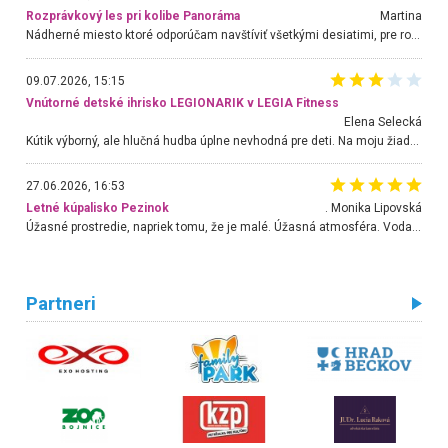
Rozprávkový les pri kolibe Panoráma
Martina
Nádherné miesto ktoré odporúčam navštíviť všetkými desiatimi, pre rodiny s deťmi, dôchodcom... Proste a jednoducho ozaj rozprávkový les.. určite ešte prídeme. Odniesli sme si na pamiatku krásne tričká,
09.07.2026, 15:15
Vnútorné detské ihrisko LEGIONARIK v LEGIA Fitness
Elena Selecká
Kútik výborný, ale hlučná hudba úplne nevhodná pre deti. Na moju žiadosť o aspoň sušenie nereagovali.
27.06.2026, 16:53
Letné kúpalisko Pezinok
. Monika Lipovská
Úžasné prostredie, napriek tomu, že je malé. Úžasná atmosféra. Voda fantastická a nádherná. Ľudí je pomerne veľa, ale su mili a ohľaduplní. Je veľmi zaujímavé sledovať, ako dokážu spolu športovať cudzí ľudia a bez ohľadu na vek. Vládne tu pohoda. Vnuka neviem dostať z vody. Ďakujem za krásny deň . Urcite sa sem vrátim. Jediný problém je s parkovaním, ale aj ten sa mi podarilo vyriešiť. Monika Bratislava
Partneri