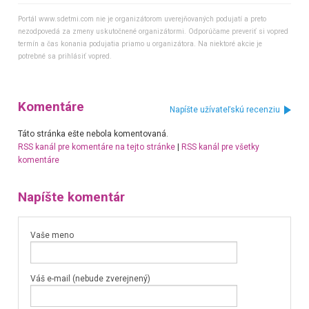
Portál www.sdetmi.com nie je organizátorom uverejňovaných podujatí a preto
nezodpovedá za zmeny uskutočnené organizátormi. Odporúčame preveriť si vopred
termín a čas konania podujatia priamo u organizátora. Na niektoré akcie je
potrebné sa prihlásiť vopred.
Komentáre
Napíšte užívateľskú recenziu
Táto stránka ešte nebola komentovaná.
RSS kanál pre komentáre na tejto stránke
|
RSS kanál pre všetky
komentáre
Napíšte komentár
Vaše meno
Váš e-mail (nebude zverejnený)