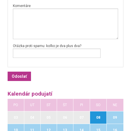
Komentáre
Otázka proti spamu: koľko je dva plus dva?
Kalendár podujatí
PO
UT
ST
ŠT
PI
SO
NE
03
04
05
06
07
08
09
10
11
12
13
14
15
16