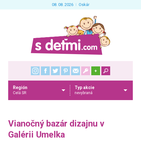
08. 08. 2026
Oskár
+
Región
Typ akcie
Celá SR
nevybraná
Vianočný bazár dizajnu v
Galérii Umelka