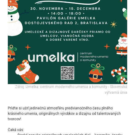
Zdroj: Umelka: centrum moderného umenia a komunity - Slovenská
výtvarná únia
Príďte si užiť jedinečnú atmosféru predvianočného času plného
krásneho umenia, originálnych výrobkov a dizajnu od talentovaných
tvorcov!
Čaká vás: