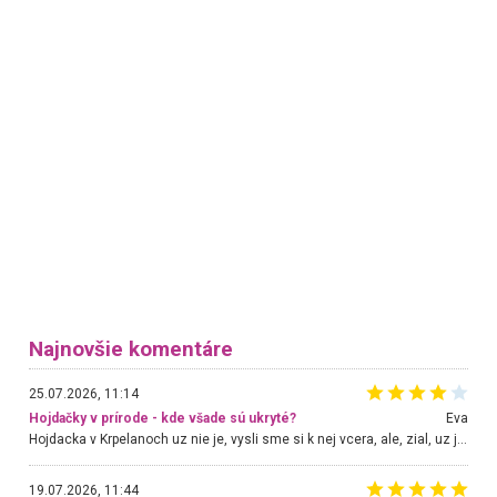
Najnovšie komentáre
25.07.2026, 11:14
Hojdačky v prírode - kde všade sú ukryté?
Eva
Hojdacka v Krpelanoch uz nie je, vysli sme si k nej vcera, ale, zial, uz je znicena. Ak sem planujete cestu len kvoli hojdacke, mozete si ju usetrit. Krasny vyhlad je tu vsak aj bez hojdacky :-)
19.07.2026, 11:44