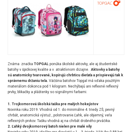
Známa značka
TOPGAL
ponúka školské aktovky, ale aj študentské
batohy v špičkovej kvalite a v atraktívnom dizajne.
Aktovky a batohy
sú anatomicky tvarované,
kopírujú chrbticu dieťaťa a prispievajú tak k
správnemu držaniu tela.
Väčšina batohov Topgal má vďaka použitým
materiálom dokonca pod 1 kilogram. Nechýbajú ani reflexné reflexný
prvky, blikačky a pláštenky so signálnymi farbami.
1. Trojkomorová školská taška pre malých hokejistov
Novinka roku 2019. Vhodná od 1. do minimálne 4. triedy ZŠ, pevný
chrbát, anatomická výstuž , polstrovanie.Ľahk, ale objemný, veľa
reflexných prvkov. Tašku vhodná aj na chrbát drobného prváčika.
2. Ľahký dvojkomorový batoh nielen pre malé víly