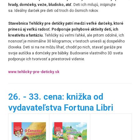
hrady, domčeky, veže, bludisko, atď.
Deti ich milujú, inšpirujte
sa. Ideálny darček pre deti od troch do ôsmich rokov.
Stavebnica Tehličky pre detičky patrí medzi veľké darčeky, ktoré
prinesú aj veľkú radosť. Podporuje pohybové aktivity detí, ich
kreativitu a fantáziu.
Tehličky sú veľmi ľahké, ale pritom odolné, ich
nosnosť je minimálne 30 kilogramov, v testoch uniesli aj dospelého
človeka. Deti si na ne môžu líhať, chodiť po nich, stavať garáže pre
svoje autíčka a domčeky pre bábiky. Budovanie vlastného 3D sveta
podporuje ich tvorivosť a priestorové videnie.
www.tehlicky-pre-deticky.sk
26. - 33. cena: knižka od
vydavateľstva Fortuna Libri