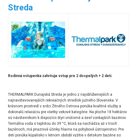
Streda
Rodinná vstupenka zahrňuje vstup pre 2 dospelých + 2 deti.
THERMALPARK Dunajská Streda je jedno z najobľúbenejších a
najnavštevovanejších rekreačných stredísk južného Slovenska. V
krásnom prostredí v srdci Žitného Ostrova ponúka kvalitné služby a
dokonalú relaxáciu pre všetky vekové kategórie. Na ploche 18 hektárov
sú návštevníkom k dispozícii štyri vnútorné a šesť vonkajších bazénov.
Termálna voda s teplotou do 39 °C, ktorá sa nachádza až v troch
bazénoch, má priaznivé účinky hlavne na pohybové ústrojenstvo. Pre
deti ponúka kúpalisko v letnom období vyžitie v detskom bazéne so