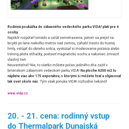
Rodinná poukážka do zábavného vedeckého parku VIDA! platí pre 4
osoby.
Najskôr rozpútať tornádo a ustáť zemetrasenia, potom sa prejsť na
bicykli po lane niekoľko metrov nad zemou, zahaliť mesto do hustej
hmly, vstúpiť do obrieho srdca, vyskúšať si moderovanie počasia alebo
tréning pilota stíhačky, postaviť magnetickú sochu a nakoniec zmraziť
vlastný tieň.
Neuveriteľné? Nie, to všetko môžete počas jediného dňa zažiť v
brnenskom zábavnom vedeckom parku VIDA!
Na ploche 6200 m2 tu
nájdete viac ako 175 exponátov, s ktorými si môžete hrať a objavovať
tak svet okolo nás.
Tým však ponuka VIDA! rozhodne nekončí!
www.vida.cz
20. - 21. cena: rodinný vstup
do Thermalpark Dunajská