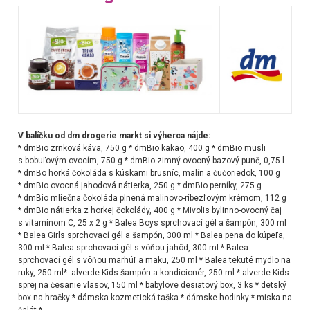
V balíčku od dm drogerie markt si výherca nájde:
* dmBio zrnková káva, 750 g *
dmBio kakao, 400 g * dmBio müsli
s bobuľovým ovocím, 750 g * dmBio zimný ovocný bazový punč, 0,75 l
* dmBo horká čokoláda s kúskami brusníc, malín a čučoriedok, 100 g
* dmBio ovocná jahodová nátierka, 250 g * dmBio perníky, 275 g
* dmBio mliečna čokoláda plnená malinovo-ríbezľovým krémom, 112 g
* dmBio nátierka z horkej čokolády, 400 g * Mivolis bylinno-ovocný čaj
s vitamínom C, 25 x 2 g * Balea Boys sprchovací gél a šampón, 300 ml
* Balea Girls sprchovací gél a šampón, 300 ml * Balea pena do kúpeľa,
300 ml * Balea sprchovací gél s vôňou jahôd, 300 ml * Balea
sprchovací gél s vôňou marhúľ a maku, 250 ml * Balea tekuté mydlo na
ruky, 250 ml* alverde Kids šampón a kondicionér, 250 ml * alverde Kids
sprej na česanie vlasov, 150 ml * babylove desiatový box, 3 ks * detský
box na hračky * dámska kozmetická taška * dámske hodinky * miska na
šalát *