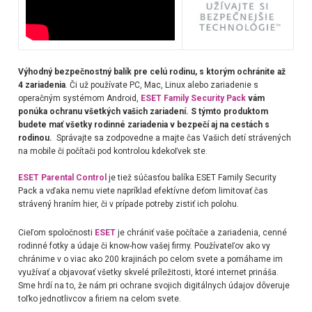
Výhodný bezpečnostný balík pre celú rodinu, s ktorým ochránite až
4 zariadenia
. Či už používate PC, Mac, Linux alebo zariadenie s
operačným systémom Android,
ESET Family Security Pack
vám
ponúka ochranu všetkých vašich zariadení. S týmto produktom
budete mať všetky rodinné zariadenia v bezpečí aj na cestách s
rodinou.
Správajte sa zodpovedne a majte čas Vašich detí strávených
na mobile či počítači pod kontrolou kdekoľvek ste.
ESET Parental Control
je tiež súčasťou balíka ESET Family Security
Pack
a vďaka nemu viete napríklad efektívne deťom limitovať čas
strávený hraním hier
, či v prípade potreby zistiť ich polohu.
Cieľom spoločnosti
ESET
je chrániť vaše počítače a zariadenia, cenné
rodinné fotky a údaje či know-how vašej firmy. Používateľov ako vy
chránime v o viac ako 200 krajinách po celom svete a pomáhame im
využívať a objavovať všetky skvelé príležitosti, ktoré internet prináša.
Sme hrdí na to, že nám pri ochrane svojich digitálnych údajov dôveruje
toľko jednotlivcov a firiem na celom svete.