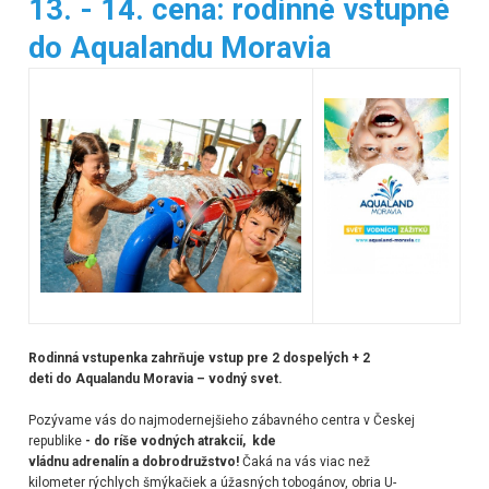
13. - 14. cena:
rodinné vstupné
do Aqualandu Moravia
Rodinná vstupenka zahrňuje vstup pre 2 dospelých + 2
deti do Aqualandu Moravia – vodný svet.
Pozývame vás do najmodernejšieho zábavného centra v Českej
republike
-
do ríše vodných atrakcií, kde
vládnu adrenalín a dobrodružstvo!
Čaká na vás viac než
kilometer rýchlych šmýkačiek a úžasných tobogánov, obria U-