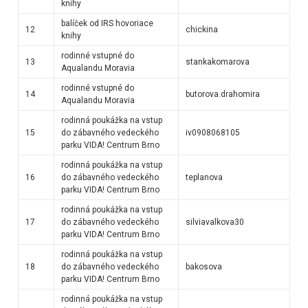
knihy
balíček od IRS hovoriace
12
chickina
knihy
rodinné vstupné do
13
stankakomarova
Aqualandu Moravia
rodinné vstupné do
14
butorova.drahomira
Aqualandu Moravia
rodinná poukážka na vstup
15
do zábavného vedeckého
iv0908068105
parku VIDA! Centrum Brno
rodinná poukážka na vstup
16
do zábavného vedeckého
teplanova
parku VIDA! Centrum Brno
rodinná poukážka na vstup
17
do zábavného vedeckého
silviavalkova30
parku VIDA! Centrum Brno
rodinná poukážka na vstup
18
do zábavného vedeckého
bakosova
parku VIDA! Centrum Brno
rodinná poukážka na vstup