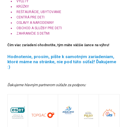
VÝLETY
KRÚŽKY
REŠTAURÁCIE, UBYTOVANIE
CENTRÁ PRE DETI
OSLAVY A NARODENINY
OBCHOD A SLUŽBY PRE DETI
ZAHRANIČIE S DEŤMI
Čím viac zariadení ohodnotíte, tým máte väčšie šance na výhru!
Hodnotenie, prosím, píšte k samotným zariadeniam,
ktoré máme na stránke, nie pod túto súťaž! Ďakujeme
:)
Ďakujeme hlavným partnerom súťaže za podporu: