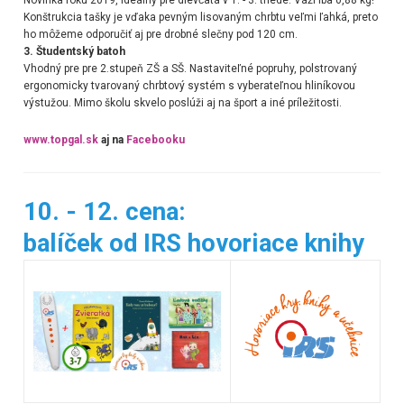
Novinka roku 2019, ideálny pre dievčatá v 1. - 3. triede. Váži iba 0,88 kg!
Konštrukcia tašky je vďaka pevným lisovaným chrbtu veľmi ľahká, preto
ho môžeme odporučiť aj pre drobné slečny pod 120 cm.
3. Študentský batoh
Vhodný pre pre 2.stupeň ZŠ a SŠ. Nastaviteľné popruhy, polstrovaný
ergonomicky tvarovaný chrbtový systém s vyberateľnou hliníkovou
výstužou. Mimo školu skvelo poslúži aj na šport a iné príležitosti.
www.topgal.sk
aj na
Facebooku
10. - 12. cena:
balíček od IRS hovoriace knihy