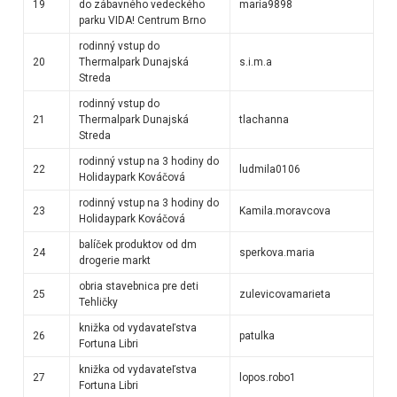
19
do zábavného vedeckého
maria9898
parku VIDA! Centrum Brno
rodinný vstup do
20
Thermalpark Dunajská
s.i.m.a
Streda
rodinný vstup do
21
Thermalpark Dunajská
tlachanna
Streda
rodinný vstup na 3 hodiny do
22
ludmila0106
Holidaypark Kováčová
rodinný vstup na 3 hodiny do
23
Kamila.moravcova
Holidaypark Kováčová
balíček produktov od dm
24
sperkova.maria
drogerie markt
obria stavebnica pre deti
25
zulevicovamarieta
Tehličky
knižka od vydavateľstva
26
patulka
Fortuna Libri
knižka od vydavateľstva
27
lopos.robo1
Fortuna Libri