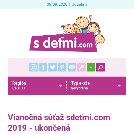
06. 08. 2026
Jozefína
+
Región
Typ akcie
Celá SR
nevybraná
Vianočná súťaž sdeťmi.com
2019 - ukončená