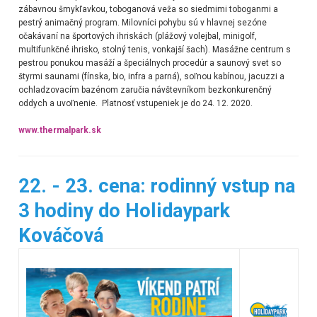
zábavnou šmykľavkou, toboganová veža so siedmimi toboganmi a
pestrý animačný program. Milovníci pohybu sú v hlavnej sezóne
očakávaní na športových ihriskách (plážový volejbal, minigolf,
multifunkčné ihrisko, stolný tenis, vonkajší šach). Masážne centrum s
pestrou ponukou masáží a špeciálnych procedúr a saunový svet so
štyrmi saunami (fínska, bio, infra a parná), soľnou kabínou, jacuzzi a
ochladzovacím bazénom zaručia návštevníkom bezkonkurenčný
oddych a uvoľnenie. Platnosť vstupeniek je do 24. 12. 2020.
www.thermalpark.sk
22. - 23. cena: rodinný vstup na
3 hodiny do Holidaypark
Kováčová