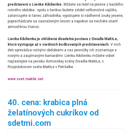
predstavení o Lienke Kikilienke.
Môžete sa tešiť na piesne z každého
ročného obdobia - spolu s lienkou budete zdobiť veľkonočné vajíčko,
zatancujete si tanec záhradníka, vypočujete si nádherné zvuky jesene,
poprechádzate sa zasneženým lesom a napokon sa necháte očariť
atmosférou Vianoc.
Lienka Kikilienka je obľúbená divadelná postava z Divadla MaKiLe,
ktorá vystupuje až v siedmich bodkovaných predstaveniach.
V nich
deti sprevádza ročnými obdobiami a cez pesničky ich zoznamuje s
novými a zaujímavými kamarátmi.
Lienku Kikilienku môžete vidieť
najčastejšie na javisku domovskej scény Divadla MaKiLe, v
Rozprávkovom svete MaKiLe v Petržalke.
www.svet.makile.net
40. cena: krabica plná
želatínových cukríkov od
sdetmi.com