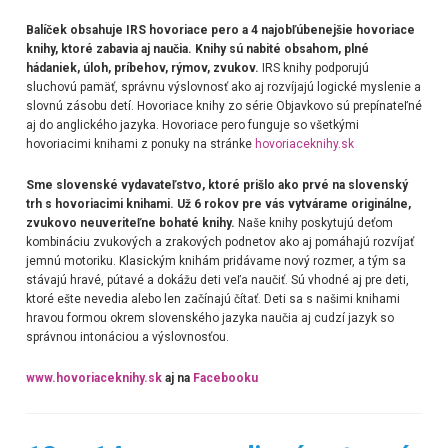
Balíček obsahuje IRS hovoriace pero a 4 najobľúbenejšie hovoriace
knihy, ktoré zabavia aj naučia. Knihy sú nabité obsahom, plné
hádaniek, úloh, príbehov, rýmov, zvukov.
IRS knihy podporujú
sluchovú pamäť, správnu výslovnosť ako aj rozvíjajú logické myslenie a
slovnú zásobu detí. Hovoriace knihy zo série Objavkovo sú prepínateľné
aj do anglického jazyka. Hovoriace pero funguje so všetkými
hovoriacimi knihami z ponuky na stránke
hovoriaceknihy.sk
Sme slovenské vydavateľstvo, ktoré prišlo ako prvé na slovenský
trh s hovoriacimi knihami. Už 6 rokov pre vás vytvárame originálne,
zvukovo neuveriteľne bohaté knihy.
Naše knihy poskytujú deťom
kombináciu zvukových a zrakových podnetov ako aj pomáhajú rozvíjať
jemnú motoriku. Klasickým knihám pridávame nový rozmer, a tým sa
stávajú hravé, pútavé a dokážu deti veľa naučiť. Sú vhodné aj pre deti,
ktoré ešte nevedia alebo len začínajú čítať. Deti sa s našimi knihami
hravou formou okrem slovenského jazyka naučia aj cudzí jazyk so
správnou intonáciou a výslovnosťou.
www.hovoriaceknihy.sk
aj na
Facebooku