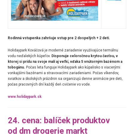
Rodinná vstupenka zahrňuje vstup pre 2 dospelých + 2 deti.
Holidaypark Kováčová je moderné zariadenie využívajúce termálnu
vodu neďalekých kúpeľov.
Disponuje celoročnou krytou časťou, v
ktorej si prídu na svoje malí aj veľkí, vďaka 5 vnútorným bazénom a
tobogánu.
Počas leta funguje Holidaypark ako kúpalisko s viacerými
vonkajšími bazénami a stravovacími zariadeniami. Počas víkendov,
sviatkov a školských prázdnin sa organizujú denne animácie pre deti,
počas pracovných dní každý deň cvičenie vo vode.
www.holidaypark.sk
24. cena: balíček produktov
od dm drogerie markt