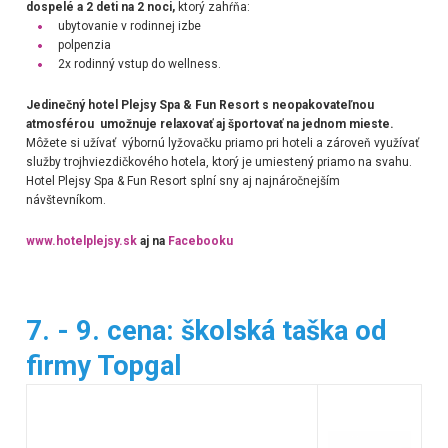
dospelé a 2 deti na 2 noci,
ktorý zahŕňa:
ubytovanie v rodinnej izbe
polpenzia
2x rodinný vstup do wellness.
Jedinečný hotel Plejsy Spa & Fun Resort s neopakovateľnou
atmosférou umožnuje relaxovať aj športovať na jednom mieste.
Môžete si užívať výbornú lyžovačku priamo pri hoteli a zároveň využívať
služby trojhviezdičkového hotela, ktorý je umiestený priamo na svahu.
Hotel Plejsy Spa & Fun Resort splní sny aj najnáročnejším
návštevníkom.
www.hotelplejsy.sk
aj na
Facebooku
7. - 9. cena: školská taška od
firmy Topgal