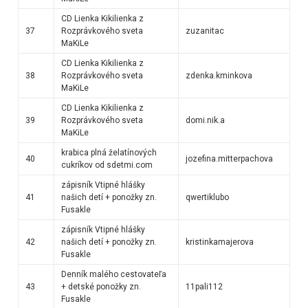
CD Lienka Kikilienka z
37
Rozprávkového sveta
zuzanitac
MaKiLe
CD Lienka Kikilienka z
38
Rozprávkového sveta
zdenka.kminkova
MaKiLe
CD Lienka Kikilienka z
39
Rozprávkového sveta
domi.nik.a
MaKiLe
krabica plná želatínových
40
jozefina.mitterpachova
cukríkov od sdetmi.com
zápisník Vtipné hlášky
41
našich detí + ponožky zn.
qwertiklubo
Fusakle
zápisník Vtipné hlášky
42
našich detí + ponožky zn.
kristinkamajerova
Fusakle
Denník malého cestovateľa
43
+ detské ponožky zn.
11pali112
Fusakle