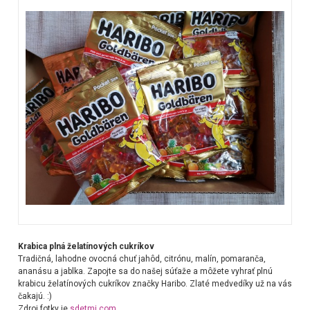
Krabica plná želatínových cukríkov
Tradičná, lahodne ovocná chuť jahôd, citrónu, malín, pomaranča,
ananásu a jablka.
Zapojte sa do našej súťaže a môžete vyhrať plnú
krabicu želatínových cukríkov značky Haribo. Zlaté medvedíky už na vás
čakajú. :)
Zdroj fotky je
sdetmi.com