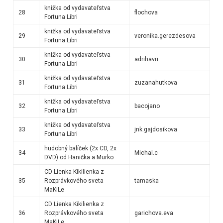
knižka od vydavateľstva
28
flochova
Fortuna Libri
knižka od vydavateľstva
29
veronika.gerezdesova
Fortuna Libri
knižka od vydavateľstva
30
adrihavri
Fortuna Libri
knižka od vydavateľstva
31
zuzanahutkova
Fortuna Libri
knižka od vydavateľstva
32
bacojano
Fortuna Libri
knižka od vydavateľstva
33
jnk.gajdosikova
Fortuna Libri
hudobný balíček (2x CD, 2x
34
Michal.c
DVD) od Hanička a Murko
CD Lienka Kikilienka z
35
Rozprávkového sveta
tamaska
MaKiLe
CD Lienka Kikilienka z
36
Rozprávkového sveta
garichova.eva
MaKiLe