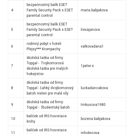
bezpečnostný balík ESET
4
Family Security Pack s ESET
maria.babjakova
parental control
bezpečnostný balík ESET
5
Family Security Pack s ESET
lrexajanova
parental control
rodinný pobyt v hoteli
6
valkovadana1
Plejsy*** Krompachy
školská taška od firmy
Topgal - Trojkomorová
7
1peter.s
školská taška pre malých
hokejistov
školská taška od firmy
8
Topgal - Ľahký dvojkomorový
luckadancakova
batoh nielen pre malé víly
školská taška od firmy
9
trnkusova1980
Topgal - Študentský batoh
balíček od IRS hovoriace
10
bozena.babjakova
knihy
balíček od IRS hovoriace
11
mholecova