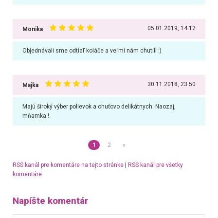
05.01.2019, 14:12
Monika
Objednávali sme odtiaľ koláče a veľmi nám chutili :)
30.11.2018, 23:50
Majka
Majú široký výber polievok a chuťovo delikátnych. Naozaj,
mňamka !
1
2
»
RSS kanál pre komentáre na tejto stránke
|
RSS kanál pre všetky
komentáre
Napíšte komentár