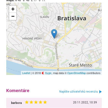
Mapa:
N 48° 8′ 48″ E 17° 6′ 11″
+
−
Leaflet
| © 2018
Sygic
, map data ©
OpenStreetMap
contributors
Komentáre
Napíšte užívateľskú recenziu
20.11.2022, 10:39
barbora