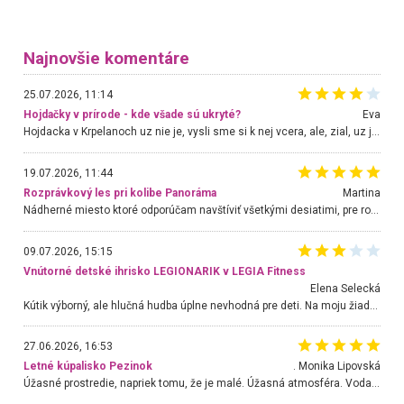
Najnovšie komentáre
25.07.2026, 11:14
Hojdačky v prírode - kde všade sú ukryté?
Eva
Hojdacka v Krpelanoch uz nie je, vysli sme si k nej vcera, ale, zial, uz je znicena. Ak sem planujete cestu len kvoli hojdacke, mozete si ju usetrit. Krasny vyhlad je tu vsak aj bez hojdacky :-)
19.07.2026, 11:44
Rozprávkový les pri kolibe Panoráma
Martina
Nádherné miesto ktoré odporúčam navštíviť všetkými desiatimi, pre rodiny s deťmi, dôchodcom... Proste a jednoducho ozaj rozprávkový les.. určite ešte prídeme. Odniesli sme si na pamiatku krásne tričká,
09.07.2026, 15:15
Vnútorné detské ihrisko LEGIONARIK v LEGIA Fitness
Elena Selecká
Kútik výborný, ale hlučná hudba úplne nevhodná pre deti. Na moju žiadosť o aspoň sušenie nereagovali.
27.06.2026, 16:53
Letné kúpalisko Pezinok
. Monika Lipovská
Úžasné prostredie, napriek tomu, že je malé. Úžasná atmosféra. Voda fantastická a nádherná. Ľudí je pomerne veľa, ale su mili a ohľaduplní. Je veľmi zaujímavé sledovať, ako dokážu spolu športovať cudzí ľudia a bez ohľadu na vek. Vládne tu pohoda. Vnuka neviem dostať z vody. Ďakujem za krásny deň . Urcite sa sem vrátim. Jediný problém je s parkovaním, ale aj ten sa mi podarilo vyriešiť. Monika Bratislava