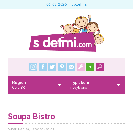
06. 08. 2026
Jozefína
+
Región
Typ akcie
Celá SR
nevybraná
Soupa Bistro
Autor: Danica
, Foto: soupa.sk