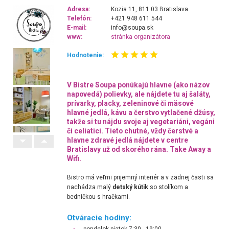
Adresa:
Kozia 11, 811 03 Bratislava
Telefón:
+421 948 611 544
E-mail:
info@soupa.sk
www:
stránka organizátora
Hodnotenie:
V Bistre Soupa ponúkajú hlavne (ako názov
napovedá) polievky, ale nájdete tu aj šaláty,
prívarky, placky, zeleninové či mäsové
hlavné jedlá, kávu a čerstvo vytlačené džúsy,
takže si tu nájdu svoje aj vegetariáni, vegáni
či celiatici. Tieto chutné, vždy čerstvé a
hlavne zdravé jedlá nájdete v centre
Bratislavy už od skorého rána. Take Away a
Wifi.
Bistro má veľmi prijemný interiér a v zadnej časti sa
nachádza malý
detský kútik
so stolíkom a
bedničkou s hračkami.
Otváracie hodiny: