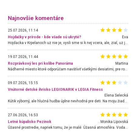
Najnovšie komentáre
25.07.2026, 11:14
Hojdačky v prírode - kde všade sú ukryté?
Eva
Hojdacka v Krpelanoch uz nie je, vysli sme si k nej vcera, ale, zial, uz je znicena. Ak sem planujete cestu len kvoli hojdacke, mozete si ju usetrit. Krasny vyhlad je tu vsak aj bez hojdacky :-)
19.07.2026, 11:44
Rozprávkový les pri kolibe Panoráma
Martina
Nádherné miesto ktoré odporúčam navštíviť všetkými desiatimi, pre rodiny s deťmi, dôchodcom... Proste a jednoducho ozaj rozprávkový les.. určite ešte prídeme. Odniesli sme si na pamiatku krásne tričká,
09.07.2026, 15:15
Vnútorné detské ihrisko LEGIONARIK v LEGIA Fitness
Elena Selecká
Kútik výborný, ale hlučná hudba úplne nevhodná pre deti. Na moju žiadosť o aspoň sušenie nereagovali.
27.06.2026, 16:53
Letné kúpalisko Pezinok
. Monika Lipovská
Úžasné prostredie, napriek tomu, že je malé. Úžasná atmosféra. Voda fantastická a nádherná. Ľudí je pomerne veľa, ale su mili a ohľaduplní. Je veľmi zaujímavé sledovať, ako dokážu spolu športovať cudzí ľudia a bez ohľadu na vek. Vládne tu pohoda. Vnuka neviem dostať z vody. Ďakujem za krásny deň . Urcite sa sem vrátim. Jediný problém je s parkovaním, ale aj ten sa mi podarilo vyriešiť. Monika Bratislava