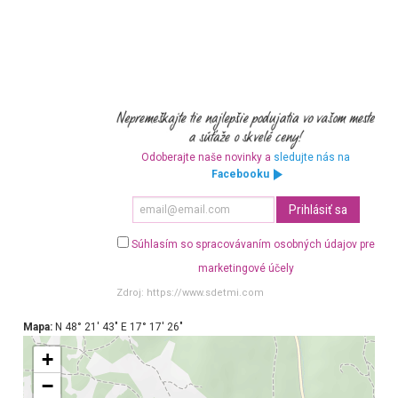
Odoberajte naše novinky a
sledujte nás na
Facebooku
Súhlasím so spracovávaním osobných údajov pre
marketingové účely
Zdroj:
https://www.sdetmi.com
Mapa:
N 48° 21′ 43″ E 17° 17′ 26″
+
−