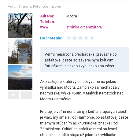
Autor: Simona
, Foto: sdetmi.com
Adresa:
Modra
Telefón:
-
www:
stránka organizátora
Hodnotenie:
Veľmi nenáročná prechádzka, prevažne po
asfaltovej ceste so záverečným krátkym
"stupákom" a peknou vyhliadkou na záver.
Ak zvažujete kratší výlet, pozývame na peknú
vyhliadku nad Modru.
Zámčisko sa nachádza v
nadmorskej výške 468m, v Malých Karpatoch nad
Modrou-Harmóniou.
Prístup je veľmi nenáročný, i keď prístupových ciest
je viac, my sme šli od Harmónie, po asfaltovej ceste
miernym stúpaním až k turistickej značke Pod
Zámčiskom. Odtiaľ sa asfaltka mení na lesný
chodník a prudko stúpa už priamo k vyhliadke