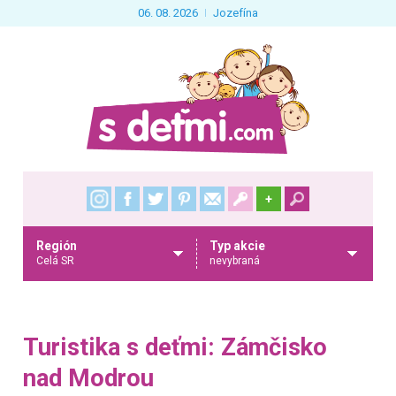
06. 08. 2026
Jozefína
+
Región
Typ akcie
Celá SR
nevybraná
Turistika s deťmi: Zámčisko
nad Modrou