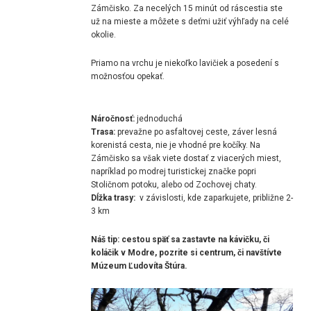
Zámčisko. Za necelých 15 minút od ráscestia ste
už na mieste a môžete s deťmi užiť výhľady na celé
okolie.
Priamo na vrchu je niekoľko lavičiek a posedení s
možnosťou opekať.
Náročnosť:
jednoduchá
Trasa:
prevažne po asfaltovej ceste, záver lesná
korenistá cesta, nie je vhodné pre kočíky. Na
Zámčisko sa však viete dostať z viacerých miest,
napríklad po modrej turistickej značke popri
Stoličnom potoku, alebo od Zochovej chaty.
Dĺžka trasy:
v závislosti, kde zaparkujete, približne 2-
3 km
Náš tip: cestou späť sa zastavte na kávičku, či
koláčik v Modre, pozrite si centrum, či navštívte
Múzeum Ľudovíta Štúra.