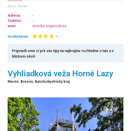
Autor: Danka
Adresa:
-
Telefón:
-
www:
stránka organizátora
Hodnotenie:
Pripravili sme si pre vás tipy na najkrajšie rozhľadne u nás a v
blízkom okolí.
Vyhliadková veža Horné Lazy
Mesto: Brezno, Banskobystrický kraj