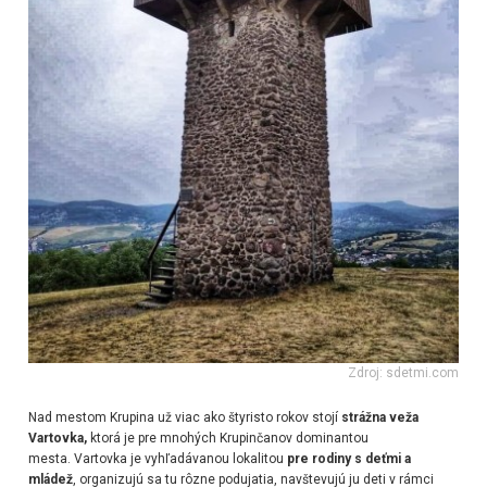
Zdroj: sdetmi.com
Nad mestom Krupina už viac ako štyristo rokov stojí
strážna veža
Vartovka,
ktorá je pre mnohých Krupinčanov dominantou
mesta. Vartovka je vyhľadávanou lokalitou
pre rodiny s deťmi a
mládež
, organizujú sa tu rôzne podujatia, navštevujú ju deti v rámci