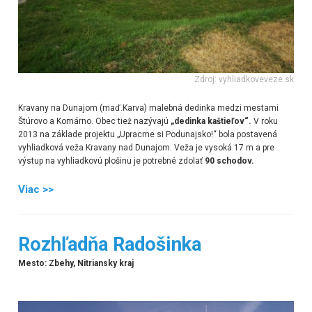
Zdroj: vyhliadkoveveze.sk
Kravany na Dunajom (maď.Karva) malebná dedinka medzi mestami
Štúrovo a Komárno. Obec tiež nazývajú
„dedinka kaštieľov“.
V roku
2013 na základe projektu „Upracme si Podunajsko!“ bola postavená
vyhliadková veža Kravany nad Dunajom. Veža je vysoká 17 m a pre
výstup na vyhliadkovú plošinu je potrebné zdolať
90 schodov.
Viac >>
Rozhľadňa Radošinka
Mesto: Zbehy, Nitriansky kraj