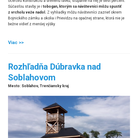
oceľovú konštrukciu a drevenú lávku, stúpanie na nej je šesť percent.
Súčasťou stavby je i
tobogan, ktorým sa návštevníci môžu spustiť
z vrcholu veže nadol.
Z vyhliadky môžu návštevníci zazrieť okrem
Bojnického zámku a okolia i Prievidzu na opačnej strane, ktorá nie je
bežne vidieť z menšej výšky.
Viac >>
Rozhľadňa Dúbravka nad
Soblahovom
Mesto: Soblahov, Trenčiansky kraj