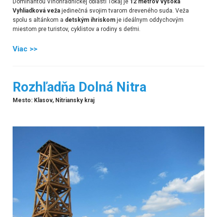
Dominantou Vinohradníckej oblasti Tokaj je
12 metrov vysoká
Vyhliadková veža
jedinečná svojim tvarom dreveného suda. Veža
spolu s altánkom a
detským ihriskom
je ideálnym oddychovým
miestom pre turistov, cyklistov a rodiny s deťmi.
Viac >>
Rozhľadňa Dolná Nitra
Mesto: Klasov, Nitriansky kraj