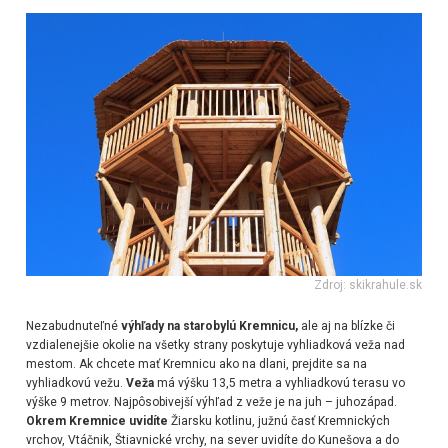
Zdroj: skikrahule.sk
Nezabudnuteľné
výhľady na starobylú Kremnicu,
ale aj na blízke či
vzdialenejšie okolie na všetky strany poskytuje vyhliadková veža nad
mestom. Ak chcete mať Kremnicu ako na dlani, prejdite sa na
vyhliadkovú vežu.
Veža
má výšku 13,5 metra a vyhliadkovú terasu vo
výške 9 metrov. Najpôsobivejší výhľad z veže je na juh – juhozápad.
Okrem Kremnice uvidíte
Žiarsku kotlinu, južnú časť Kremnických
vrchov, Vtáčnik, Štiavnické vrchy, na sever uvidíte do Kunešova a do