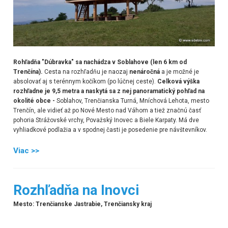
Rohľadňa "Dúbravka" sa nachádza v Soblahove
(len 6 km od
Trenčína).
Cesta na rozhľadňu je naozaj
nenáročná
a je možné je
absolovať aj s terénnym kočíkom (po lúčnej ceste).
Celková výška
rozhľadne je 9,5 metra a naskytá sa z nej panoramatický pohľad na
okolité obce
-
Soblahov, Trenčianska Turná, Mníchová Lehota, mesto
Trenčín, ale vidieť až po Nové Mesto nad Váhom a tiež značnú časť
pohoria Strážovské vrchy, Považský Inovec a Biele Karpaty. Má dve
vyhliadkové podlažia a v spodnej časti je posedenie pre návštevníkov.
Viac >>
Rozhľadňa na Inovci
Mesto: Trenčianske Jastrabie, Trenčiansky kraj