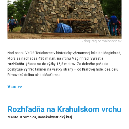
Zdroj: regionmalohont.sk
Nad obcou Veľké Teriakovce v historicky významnej lokalite Maginhrad,
ktorá sa nachádza 430 m n.m. na vrchu Maginhrad,
vyrástla
rozhľadňa
týčiaca sa do výšky 16,8 metrov. Za dobrého počasia
poskytuje
výhľad
takmer na všetky strany – od Kráľovej hole, cez celú
Rimavskú dolinu až do Maďarska.
Viac >>
Rozhľadňa na Krahulskom vrchu
Mesto: Kremnica, Banskobystrický kraj