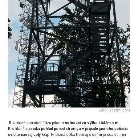
Zdroj: sdetmi.com
Rozhľadňa sa nachádza priamo
na Inovci vo výške 1042m n.m.
Rozhľadňa ponúka
pohľad ponad stromy a v prípade jasného počasia
uvidíte naozaj celý kraj.
Približná dĺžka trate aj s deťmi je cca 50 min