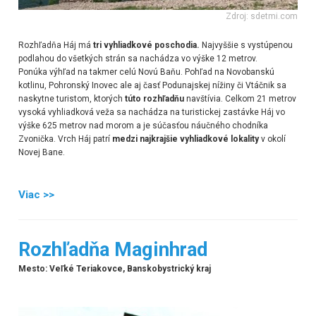
Zdroj: sdetmi.com
Rozhľadňa Háj má
tri vyhliadkové poschodia.
Najvyššie s vystúpenou
podlahou do všetkých strán sa nachádza vo výške 12 metrov.
Ponúka výhľad na takmer celú Novú Baňu. Pohľad na Novobanskú
kotlinu, Pohronský Inovec ale aj časť Podunajskej nížiny či Vtáčnik sa
naskytne turistom, ktorých
túto rozhľadňu
navštívia. Celkom 21 metrov
vysoká vyhliadková veža sa nachádza na turistickej zastávke Háj vo
výške 625 metrov nad morom a je súčasťou náučného chodníka
Zvonička. Vrch Háj patrí
medzi najkrajšie vyhliadkové lokality
v okolí
Novej Bane.
Viac >>
Rozhľadňa Maginhrad
Mesto: Veľké Teriakovce, Banskobystrický kraj