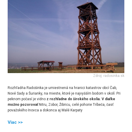
Zdroj: radosinka.sk
Rozhľadňa Radošinka je umiestnená na hranici katastrov obcí Čab,
Nové Sady a Šurianky, na mieste, ktoré je najvyšším bodom v okolí. Pri
peknom počasí je vidno
z rozhľadne do širokého okolia. V diaľke
možno pozorovať
Nitru, Zobor, Žibricu, celé pohorie Tríbeča, časť
považského Inovca a dokonca aj Malé Karpaty
Viac >>