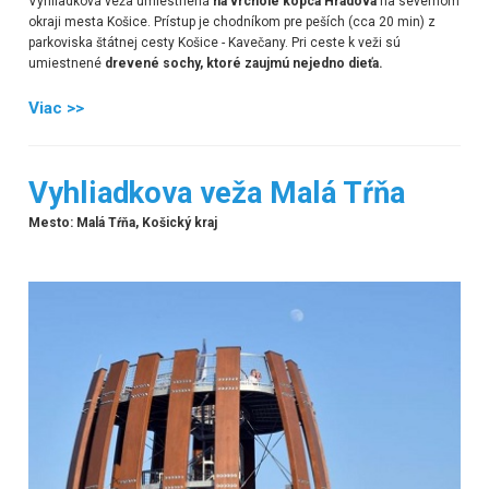
Vyhliadková veža umiestnená
na vrchole kopca Hradová
na severnom
okraji mesta Košice. P
rístup je chodníkom pre peších (cca 20 min) z
parkoviska štátnej cesty Košice - Kavečany.
Pri ceste k veži sú
umiestnené
drevené sochy, ktoré zaujmú nejedno dieťa.
Viac >>
Vyhliadkova veža Malá Tŕňa
Mesto: Malá Tŕňa, Košický kraj