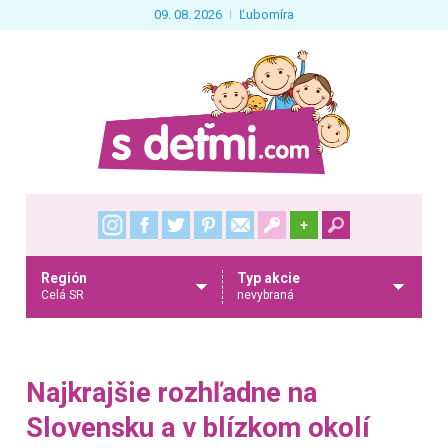
09. 08. 2026
Ľubomíra
+
Región
Typ akcie
Celá SR
nevybraná
Najkrajšie rozhľadne na
Slovensku a v blízkom okolí