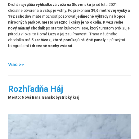
Druhá najvyššia vyhliadková veža na Slovensku
je od leta 2021
oficiálne otvorená a vstup je voľný. Po prekonaní
39,6 metrovej výšky a
192 schodov
máte možnosť pozorovať
jedinečné výhľady na kopce
národných parkov, mesto Brezno i krásy jeho okolia.
K veži vedie
nový náučný chodník
po starom bukovom lese, ktorý turistom približuje
prírodu v lokalite Horné Lazy a jej zaujímavosti. Trasa náučného
chodníka má
5 zastávok, ktoré ponúkajú náučné panely
s pútavými
fotografiami
i drevené sochy zvierat.
Viac >>
Rozhľadňa Háj
Mesto: Nová Baňa, Banskobystrický kraj