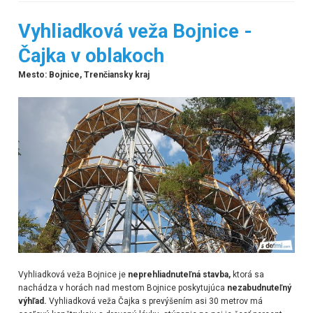
Vyhliadková veža Bojnice -
Čajka v oblakoch
Mesto: Bojnice, Trenčiansky kraj
Vyhliadková veža Bojnice je
neprehliadnuteľná stavba,
ktorá sa
nachádza v horách nad mestom Bojnice poskytujúca
nezabudnuteľný
výhľad.
Vyhliadková veža Čajka s prevýšením asi 30 metrov má