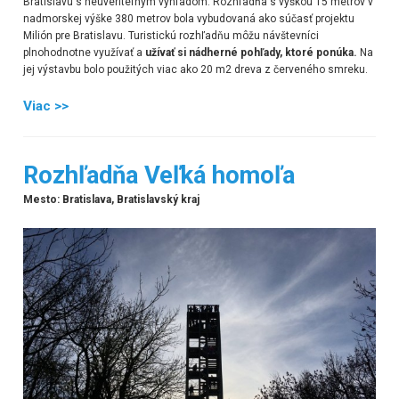
Bratislavu s neuveriteľným výhľadom. Rozhľadňa s výškou 15 metrov v
nadmorskej výške 380 metrov bola vybudovaná ako súčasť projektu
Milión pre Bratislavu. Turistickú rozhľadňu môžu návštevníci
plnohodnotne využívať a
užívať si nádherné pohľady, ktoré ponúka.
Na
jej výstavbu bolo použitých viac ako 20 m2 dreva z červeného smreku.
Viac >>
Rozhľadňa Veľká homoľa
Mesto: Bratislava, Bratislavský kraj