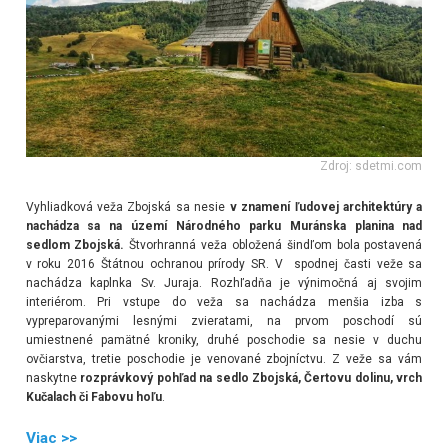
Zdroj: sdetmi.com
Vyhliadková veža Zbojská sa nesie
v znamení ľudovej architektúry a
nachádza sa na území Národného parku Muránska planina nad
sedlom Zbojská.
Štvorhranná veža obložená šindľom bola postavená
v roku 2016 Štátnou ochranou prírody SR. V spodnej časti veže sa
nachádza kaplnka Sv. Juraja. Rozhľadňa je výnimočná aj svojim
interiérom. Pri vstupe do veža sa nachádza menšia izba s
vypreparovanými lesnými zvieratami, na prvom poschodí sú
umiestnené pamätné kroniky, druhé poschodie sa nesie v duchu
ovčiarstva, tretie poschodie je venované zbojníctvu. Z veže sa vám
naskytne
rozprávkový pohľad na sedlo Zbojská, Čertovu dolinu, vrch
Kučalach či Fabovu hoľu
.
Viac >>