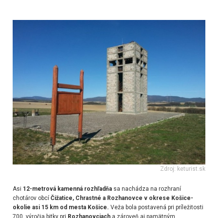
Zdroj: keturist.sk
Asi
12-metrová kamenná rozhľadňa
sa nachádza na rozhraní
chotárov obcí
Čižatice, Chrastné a Rozhanovce v okrese Košice-
okolie asi 15 km od mesta Košice.
Veža bola postavená pri príležitosti
700. výročia bitky pri
Rozhanovciach
a zároveň aj pamätným