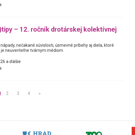
a
tipy – 12. ročník drotárskej kolektívnej
nápady, nečakané súvislosti, úsmevné príbehy aj diela, ktoré
t je neuveriteľne tvárnym médiom.
26 a ďalšie
a
2
3
4
»