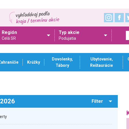
Región
Typ akcie
Celá SR
Podujatia
Dovolenky,
Ubytovanie,
Zahraničie
Krúžky
Tábory
Reštaurácie
.2026
Filter
erty