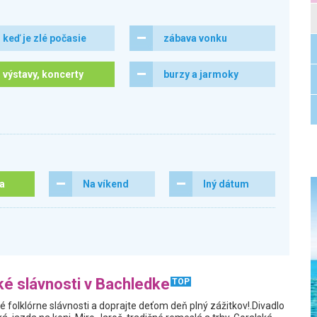
keď je zlé počasie
zábava vonku
výstavy, koncerty
burzy a jarmoky
ra
Na víkend
Iný dátum
ké slávnosti v Bachledke
TOP
é folklórne slávnosti a doprajte deťom deň plný zážitkov!.Divadlo