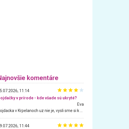
Najnovšie komentáre
5.07.2026, 11:14
ojdačky v prírode - kde všade sú ukryté?
Eva
Hojdacka v Krpelanoch uz nie je, vysli sme si k nej vcera, ale, zial, uz je znicena. Ak sem planujete cestu len kvoli hojdacke, mozete si ju usetrit. Krasny vyhlad je tu vsak aj bez hojdacky :-)
9.07.2026, 11:44