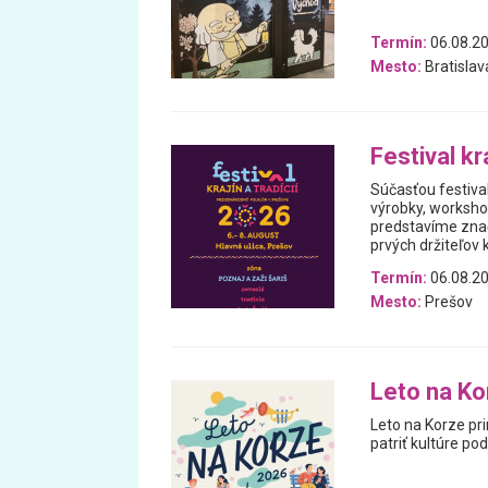
Termín:
06.08.20
Mesto:
Bratislav
Festival kra
Súčasťou festiva
výrobky, worksho
predstavíme znač
prvých držiteľov k
Termín:
06.08.20
Mesto:
Prešov
Leto na Ko
Leto na Korze pri
patriť kultúre p