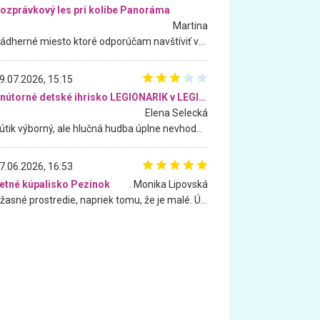
ozprávkový les pri kolibe Panoráma
Martina
Nádherné miesto ktoré odporúčam navštíviť všetkými desiatimi, pre rodiny s deťmi, dôchodcom... Proste a jednoducho ozaj rozprávkový les.. určite ešte prídeme. Odniesli sme si na pamiatku krásne tričká,
9.07.2026, 15:15
Vnútorné detské ihrisko LEGIONARIK v LEGIA Fitness
Elena Selecká
Kútik výborný, ale hlučná hudba úplne nevhodná pre deti. Na moju žiadosť o aspoň sušenie nereagovali.
7.06.2026, 16:53
etné kúpalisko Pezinok
. Monika Lipovská
Úžasné prostredie, napriek tomu, že je malé. Úžasná atmosféra. Voda fantastická a nádherná. Ľudí je pomerne veľa, ale su mili a ohľaduplní. Je veľmi zaujímavé sledovať, ako dokážu spolu športovať cudzí ľudia a bez ohľadu na vek. Vládne tu pohoda. Vnuka neviem dostať z vody. Ďakujem za krásny deň . Urcite sa sem vrátim. Jediný problém je s parkovaním, ale aj ten sa mi podarilo vyriešiť. Monika Bratislava