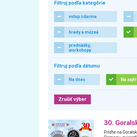
Filtruj podľa kategórie
vstup zdarma
hrady a múzeá
prednášky,
workshopy
Filtruj podľa dátumu
Na dnes
Na zajt
Zrušiť výber
30. Gorals
Príďte na Goralsk