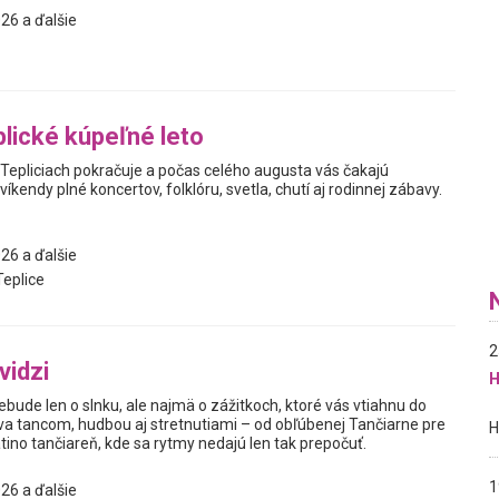
26 a ďalšie
lické kúpeľné leto
 Tepliciach pokračuje a počas celého augusta vás čakajú
kendy plné koncertov, folklóru, svetla, chutí aj rodinnej zábavy.
26 a ďalšie
eplice
2
vidzi
H
nebude len o slnku, ale najmä o zážitkoch, ktoré vás vtiahnu do
íva tancom, hudbou aj stretnutiami – od obľúbenej Tančiarne pre
tino tančiareň, kde sa rytmy nedajú len tak prepočuť.
1
26 a ďalšie