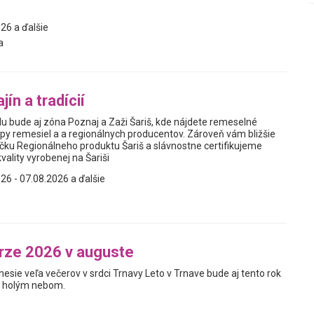
26 a ďalšie
a
jín a tradícií
lu bude aj zóna Poznaj a Zaži Šariš, kde nájdete remeselné
py remesiel a a regionálnych producentov. Zároveň vám bližšie
ku Regionálneho produktu Šariš a slávnostne certifikujeme
vality vyrobenej na Šariši
26 - 07.08.2026 a ďalšie
rze 2026 v auguste
nesie veľa večerov v srdci Trnavy Leto v Trnave bude aj tento rok
od holým nebom.