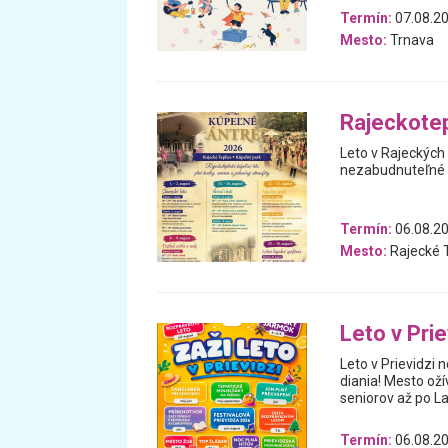
Termín:
07.08.20
Mesto:
Trnava
Rajeckotep
Leto v Rajeckých
nezabudnuteľné ví
Termín:
06.08.20
Mesto:
Rajecké T
Leto v Prie
Leto v Prievidzi 
diania! Mesto ož
seniorov až po La
Termín:
06.08.20