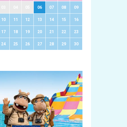
03
04
05
06
07
08
09
10
11
12
13
14
15
16
17
18
19
20
21
22
23
24
25
26
27
28
29
30