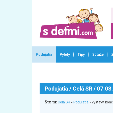
Podujatia
Výlety
Tipy
Súťaže
Podujatia
/ Celá SR / 07.08
Ste tu:
Celá SR
»
Podujatia
» výstavy, konc