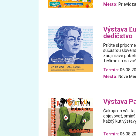
Mesto:
Prievidz
Výstava Ľu
dedičstvo
Príďte si pripome
súčasťou slovens
zaujímavé príbehy
Tešíme sa na vaš
Termín:
06.08.20
Mesto:
Nové Me
Výstava Pa
Čakajú na vás ta
objavovať, smiať 
každý kút výstav
Termín:
06.08.20