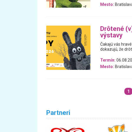
Mesto:
Bratislav
Drôtené (v)
výstavy
Čakajú vás hravé 
dokazujú, že drô
Termín:
06.08.20
Mesto:
Bratislav
1
Partneri