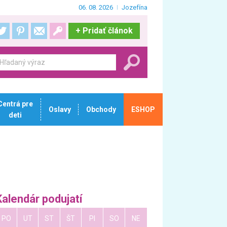
06. 08. 2026
Jozefína
+
Pridať článok
Centrá pre
Oslavy
Obchody
ESHOP
deti
Kalendár podujatí
PO
UT
ST
ŠT
PI
SO
NE