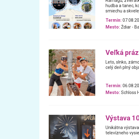
Ramagu, zvieratká
hudba a tanec, ko
smiechu a skvelej
Termín:
07.08.20
Mesto:
Ždiar - B
Veľká prá
Leto, slnko, zám
celý deň plný obj
Termín:
06.08.20
Mesto:
Schloss H
Výstava 1
Unikátna výstava
televízneho vysie