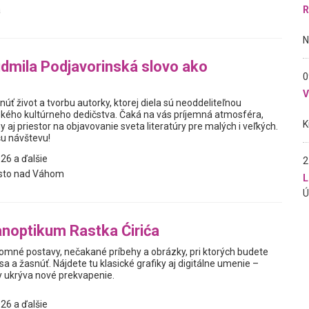
R
a
dmila Podjavorinská slovo ako
0
núť život a tvorbu autorky, ktorej diela sú neoddeliteľnou
kého kultúrneho dedičstva. Čaká na vás príjemná atmosféra,
 aj priestor na objavovanie sveta literatúry pre malých i veľkých.
u návštevu!
26 a ďalšie
2
sto nad Váhom
L
noptikum Rastka Ćirića
jomné postavy, nečakané príbehy a obrázky, pri ktorých budete
sa a žasnúť. Nájdete tu klasické grafiky aj digitálne umenie –
y ukrýva nové prekvapenie.
26 a ďalšie