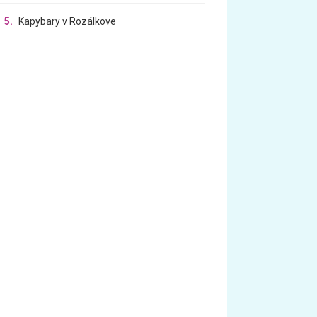
5.
Kapybary v Rozálkove