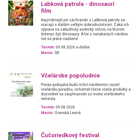
Labková patrola - dinosaurí
film
Najznámejší psí záchranári z Labkovej patroly sa
vracajú s ďalším veľkým dobrodružstvom. Čaká ich
výprava na zabudnutý exotický ostrov, na ktorom
doteraz žijú dinosaury. A tie z nečakaných návštev
nie sú práve nadšené
Termín:
09.08.2026 a ďalšie
Mesto:
SR
Včelárske popoludnie
Počas podujatia budú môcť návštevníci využiť
včelársku poradňu, ochutnať rôzne včelie produkty a
dozvedieť sa zaujímavosti zo sveta včelárskeho
remesla.
Termín:
09.08.2026
Mesto:
Oravská Lesná
Čučoriedkový festival