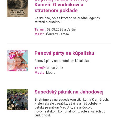
Kameň: O vodníkovi a
stratenom poklade
Zažite deň, počas ktorého sa hradné legendy
stretnú s históriou.
Termín:
09.08.2026 a ďalšie
Mesto:
Červený Kameň
Penová párty na kúpalisku
Penová párty na mestskom kúpalisku.
Termín:
09.08.2026
Mesto:
Modra
Susedský piknik na Jahodovej
Stretnime sa na susedskom pikniku na Kramároch.
Nielen skvelé pagáčiky, záviny a náš obľúbený
detský pesničkár Miro Jilo, ale aj čo-to o
novomestskom komunálnom živote a víziách do
budúcnosť.