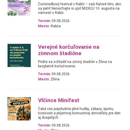
Čučoriedkový festival v Rabči – zaži fialové leto, ako
sa patrí! Nenechajte si ujsť NEDEĽU 10. augusta na
námestí v Rabči.
Termín:
09.08.2026
Mesto:
Rabča
Verejné korčuľovanie na
zimnom štadióne
Príďte sa schladiť na zimný štadión v Žiline na
bezplatné korčuľovanie.
Termín:
09.08.2026
Mesto:
Žilina
Vlčince Minifest
Čaká vás popoludnie plné hudby, zábavy, športu,
tvorivosti a príjemnej komunitnej atmosféry pre deti
aj dospelých.
Termín:
09.08.2026