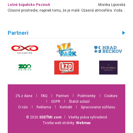
Letné kúpalisko Pezinok
. Monika Lipovská
Úžasné prostredie, napriek tomu, že je malé. Úžasná atmosféra. Voda fantastická a nádherná. Ľudí je pomerne veľa, ale su mili a ohľaduplní. Je veľmi zaujímavé sledovať, ako dokážu spolu športovať cudzí ľudia a bez ohľadu na vek. Vládne tu pohoda. Vnuka neviem dostať z vody. Ďakujem za krásny deň . Urcite sa sem vrátim. Jediný problém je s parkovaním, ale aj ten sa mi podarilo vyriešiť. Monika Bratislava
Partneri
2% z dane
l
FAQ
l
Partneri
l
Podmienky
l
Cookies
l
GDPR
l
Štatút súťaží
O nás
l
Reklama
l
Kontakt
l
Spracovanie súhlasu
© 2026
SDEŤMI.com
l
Všetky práva vyhradené
Tvorba web stránky:
Webmax