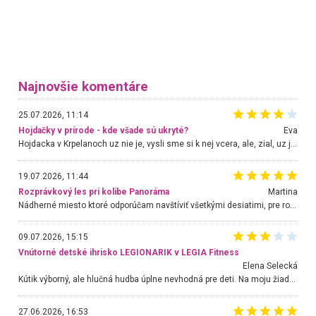
Najnovšie komentáre
25.07.2026, 11:14
Hojdačky v prírode - kde všade sú ukryté?
Eva
Hojdacka v Krpelanoch uz nie je, vysli sme si k nej vcera, ale, zial, uz je znicena. Ak sem planujete cestu len kvoli hojdacke, mozete si ju usetrit. Krasny vyhlad je tu vsak aj bez hojdacky :-)
19.07.2026, 11:44
Rozprávkový les pri kolibe Panoráma
Martina
Nádherné miesto ktoré odporúčam navštíviť všetkými desiatimi, pre rodiny s deťmi, dôchodcom... Proste a jednoducho ozaj rozprávkový les.. určite ešte prídeme. Odniesli sme si na pamiatku krásne tričká,
09.07.2026, 15:15
Vnútorné detské ihrisko LEGIONARIK v LEGIA Fitness
Elena Selecká
Kútik výborný, ale hlučná hudba úplne nevhodná pre deti. Na moju žiadosť o aspoň sušenie nereagovali.
27.06.2026, 16:53