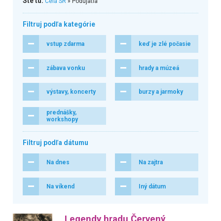
Ste tu:
Celá SR
» Podujatia
Filtruj podľa kategórie
vstup zdarma
keď je zlé počasie
zábava vonku
hrady a múzeá
výstavy, koncerty
burzy a jarmoky
prednášky,
workshopy
Filtruj podľa dátumu
Na dnes
Na zajtra
Na víkend
Iný dátum
Legendy hradu Červený