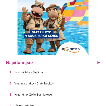
Najčítanejšie
1.
Hodové trhy v Tepliciach
2.
Výstava drakov - Dračí Beckov
3.
Hradné hry Žofie Bosniakovej
4.
Vlčince Minifest