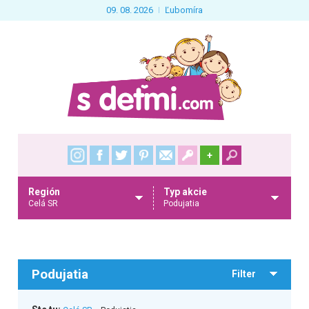
09. 08. 2026
Ľubomíra
+
Región
Typ akcie
Celá SR
Podujatia
Podujatia
Filter