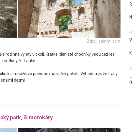
R
0
Zdroj: sdetmi.com
ie rodinné výlety v okolí. Krátke, tienisté chodníky vedú cez les
, muflóny či diviaky.
2
 piknik a množstvo priestoru na voľný pohyb. Výhodou je, že trasy
L
 menšími deťmi.
cký park, či motokáry.