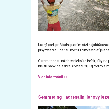
Lesný park pri Viedni patrí medzi najobľúbenejš
plný zvierat – deti tu môžu zblízka vidieť jelene
Okrem toho tu nájdete niekoľko ihrísk, lúky na
nie sú náročné, takže si výlet užijú aj rodiny s
Viac informácií >>
Semmering - adrenalín, lanový leze