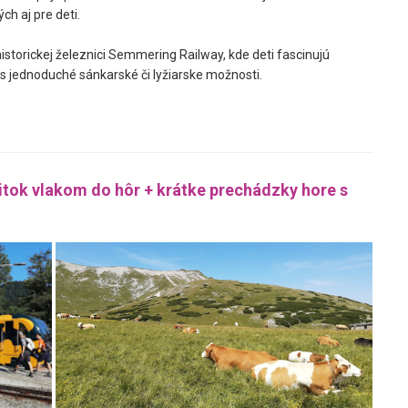
h aj pre deti.
storickej železnici
Semmering Railway
, kde deti fascinujú
zas jednoduché sánkarské či lyžiarske možnosti.
tok vlakom do hôr + krátke prechádzky hore s