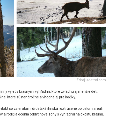
Zdroj: sdetmi.com
inný výlet s krásnymi výhľadmi, ktoré zvládnu aj menšie deti.
ine, ktoré sú nenáročné a vhodné aj pre kočíky.
takt so zvieratami či detské ihriská roztrúsené po celom areáli.
cov a rodičia ocenia oddychové zóny s výhľadmi na okolitú krajinu.