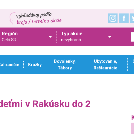
Región
Typ akcie
Celá SR
nevybraná
Dovolenky,
Ubytovanie,
Zahraničie
Krúžky
Tábory
Reštaurácie
 deťmi v Rakúsku do 2