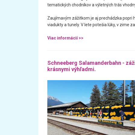
tematických chodníkov a výletných trás vhodnýc
Zaujímavým zážitkom je aj prechádzka popri hi
viadukty a tunely. V lete potešia lúky, v zime 
Viac informácií >>
Schneeberg Salamanderbahn - záži
krásnymi výhľadmi.