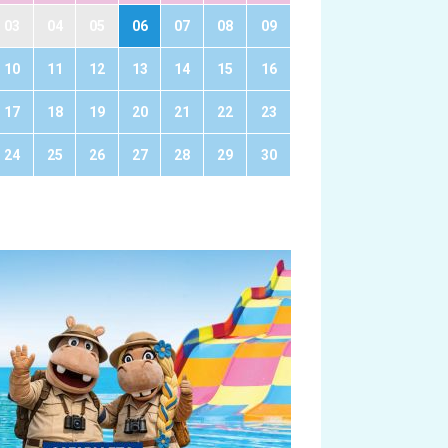
03
04
05
06
07
08
09
10
11
12
13
14
15
16
17
18
19
20
21
22
23
24
25
26
27
28
29
30