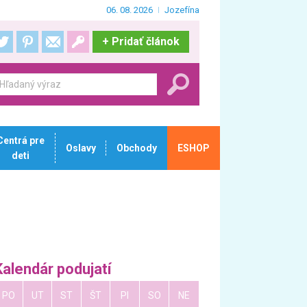
06. 08. 2026
Jozefína
+
Pridať článok
Centrá pre
Oslavy
Obchody
ESHOP
deti
Kalendár podujatí
PO
UT
ST
ŠT
PI
SO
NE