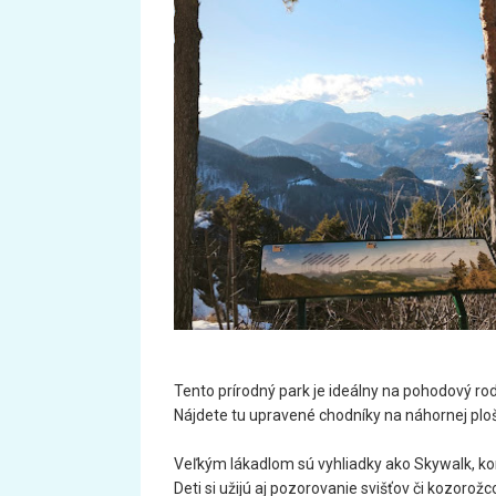
Tento prírodný park je ideálny na pohodový rod
Nájdete tu upravené chodníky na náhornej ploš
Veľkým lákadlom sú vyhliadky ako Skywalk, kon
Deti si užijú aj pozorovanie svišťov či kozorož