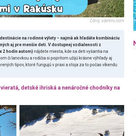
Zdroj: sdetmi.com
destinácie na rodinné výlety – najmä ak hľadáte kombináciu
ných aj pre menšie deti. V dostupnej vzdialenosti z
ax 2 hodín autom)
nájdete miesta, kde sa deti vyšantia na
kom či lanovkou a rodičia si popritom užijú krásne výhľady aj
rených tipov, ktoré fungujú v praxi a stoja za to počas víkendu
vieratá, detské ihriská a nenáročné chodníky na