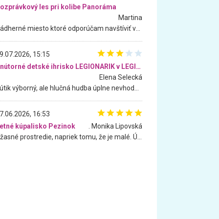
ozprávkový les pri kolibe Panoráma
Martina
Nádherné miesto ktoré odporúčam navštíviť všetkými desiatimi, pre rodiny s deťmi, dôchodcom... Proste a jednoducho ozaj rozprávkový les.. určite ešte prídeme. Odniesli sme si na pamiatku krásne tričká,
9.07.2026, 15:15
Vnútorné detské ihrisko LEGIONARIK v LEGIA Fitness
Elena Selecká
Kútik výborný, ale hlučná hudba úplne nevhodná pre deti. Na moju žiadosť o aspoň sušenie nereagovali.
7.06.2026, 16:53
etné kúpalisko Pezinok
. Monika Lipovská
Úžasné prostredie, napriek tomu, že je malé. Úžasná atmosféra. Voda fantastická a nádherná. Ľudí je pomerne veľa, ale su mili a ohľaduplní. Je veľmi zaujímavé sledovať, ako dokážu spolu športovať cudzí ľudia a bez ohľadu na vek. Vládne tu pohoda. Vnuka neviem dostať z vody. Ďakujem za krásny deň . Urcite sa sem vrátim. Jediný problém je s parkovaním, ale aj ten sa mi podarilo vyriešiť. Monika Bratislava