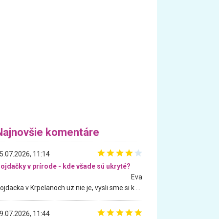
Najnovšie komentáre
5.07.2026, 11:14
ojdačky v prírode - kde všade sú ukryté?
Eva
Hojdacka v Krpelanoch uz nie je, vysli sme si k nej vcera, ale, zial, uz je znicena. Ak sem planujete cestu len kvoli hojdacke, mozete si ju usetrit. Krasny vyhlad je tu vsak aj bez hojdacky :-)
9.07.2026, 11:44