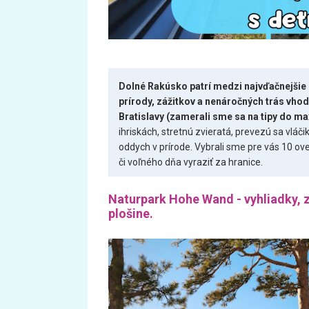
Dolné Rakúsko patrí medzi najvďačnejšie 
prírody, zážitkov a nenáročných trás vhod
Bratislavy (zamerali sme sa na tipy do m
ihriskách, stretnú zvieratá, prevezú sa vláči
oddych v prírode. Vybrali sme pre vás 10 ove
či voľného dňa vyraziť za hranice.
Naturpark Hohe Wand - vyhliadky, z
plošine.