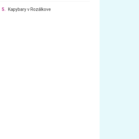
5.
Kapybary v Rozálkove