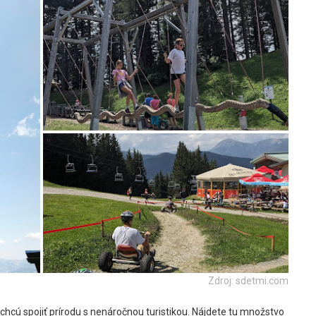
Zdroj: sdetmi.com
chcú spojiť prírodu s nenáročnou turistikou. Nájdete tu množstvo