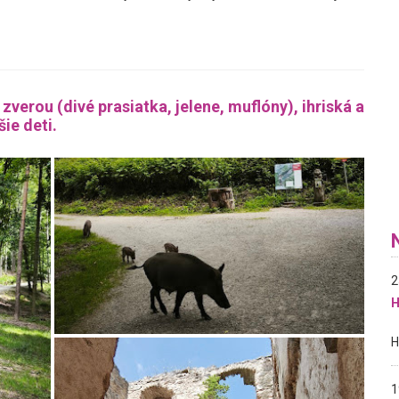
zverou (divé prasiatka, jelene, muflóny), ihriská a
ie deti.
2
H
1