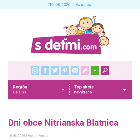
10. 08. 2026
Vavrinec
+
Región
Typ akcie
Celá SR
nevybraná
Dni obce Nitrianska Blatnica
16.03.2026
Autor: Annie