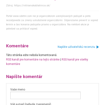
Zdroj:
https://nitrianskablatnica.sk/
Portál www.sdetmi.com nie je organizátorom uverejňovaných podujatí a preto
nezodpovedá za zmeny uskutočnené organizátormi. Odporúčame preveriť si vopred
termín a čas konania podujatia priamo u organizátora. Na niektoré akcie je
potrebné sa prihlásiť vopred.
Komentáre
Napíšte užívateľskú recenziu
Táto stránka ešte nebola komentovaná.
RSS kanál pre komentáre na tejto stránke
|
RSS kanál pre všetky
komentáre
Napíšte komentár
Vaše meno
Váš e-mail (nebude zverejnený)