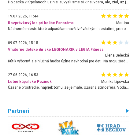
Hojdacka v Krpelanoch uz nie je, vysli sme si k nej vcera, ale, zial, uz je znicena. Ak sem planujete cestu len kvoli hojdacke, mozete si ju usetrit. Krasny vyhlad je tu vsak aj bez hojdacky :-)
19.07.2026, 11:44
Rozprávkový les pri kolibe Panoráma
Martina
Nádherné miesto ktoré odporúčam navštíviť všetkými desiatimi, pre rodiny s deťmi, dôchodcom... Proste a jednoducho ozaj rozprávkový les.. určite ešte prídeme. Odniesli sme si na pamiatku krásne tričká,
09.07.2026, 15:15
Vnútorné detské ihrisko LEGIONARIK v LEGIA Fitness
Elena Selecká
Kútik výborný, ale hlučná hudba úplne nevhodná pre deti. Na moju žiadosť o aspoň sušenie nereagovali.
27.06.2026, 16:53
Letné kúpalisko Pezinok
. Monika Lipovská
Úžasné prostredie, napriek tomu, že je malé. Úžasná atmosféra. Voda fantastická a nádherná. Ľudí je pomerne veľa, ale su mili a ohľaduplní. Je veľmi zaujímavé sledovať, ako dokážu spolu športovať cudzí ľudia a bez ohľadu na vek. Vládne tu pohoda. Vnuka neviem dostať z vody. Ďakujem za krásny deň . Urcite sa sem vrátim. Jediný problém je s parkovaním, ale aj ten sa mi podarilo vyriešiť. Monika Bratislava
Partneri