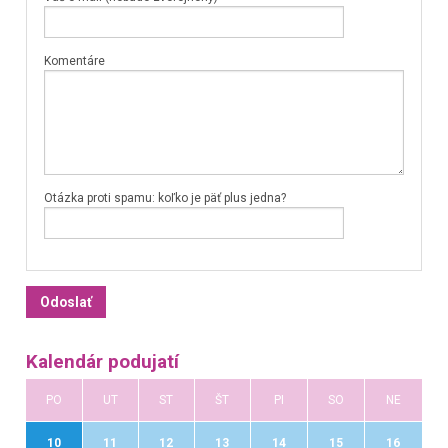
Komentáre
Otázka proti spamu: koľko je päť plus jedna?
Kalendár podujatí
PO
UT
ST
ŠT
PI
SO
NE
10
11
12
13
14
15
16