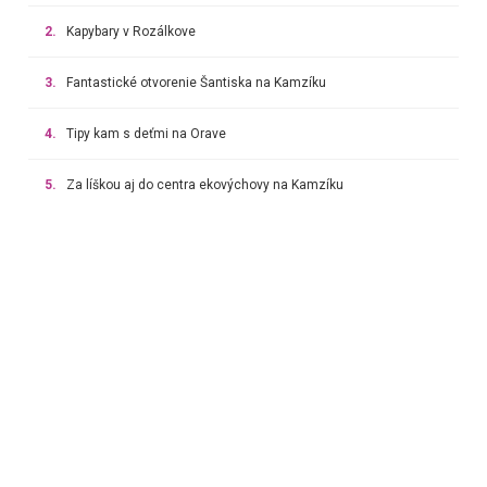
2.
Kapybary v Rozálkove
3.
Fantastické otvorenie Šantiska na Kamzíku
4.
Tipy kam s deťmi na Orave
5.
Za líškou aj do centra ekovýchovy na Kamzíku