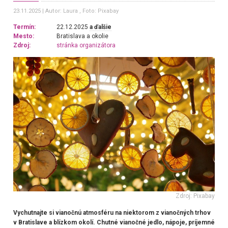
23.11.2025
Autor: Laura
, Foto: Pixabay
Termín:
22.12.2025
a ďalšie
Mesto:
Bratislava a okolie
Zdroj:
stránka organizátora
Zdroj: Pixabay
Vychutnajte si vianočnú atmosféru na niektorom z vianočných trhov
v Bratislave a blízkom okolí. Chutné vianočné jedlo, nápoje, príjemné