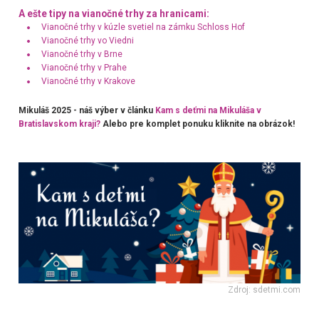
A ešte tipy na vianočné trhy za hranicami:
Vianočné trhy v kúzle svetiel na zámku Schloss Hof
Vianočné trhy vo Viedni
Vianočné trhy v Brne
Vianočné trhy v Prahe
Vianočné trhy v Krakove
Mikuláš 2025 - náš výber v článku
Kam s deťmi na Mikuláša v
Bratislavskom kraji?
Alebo pre komplet ponuku kliknite na obrázok!
Zdroj: sdetmi.com