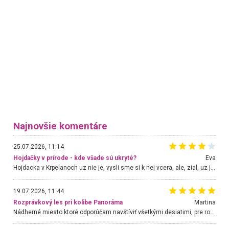
Najnovšie komentáre
25.07.2026, 11:14
Hojdačky v prírode - kde všade sú ukryté?
Eva
Hojdacka v Krpelanoch uz nie je, vysli sme si k nej vcera, ale, zial, uz je znicena. Ak sem planujete cestu len kvoli hojdacke, mozete si ju usetrit. Krasny vyhlad je tu vsak aj bez hojdacky :-)
19.07.2026, 11:44
Rozprávkový les pri kolibe Panoráma
Martina
Nádherné miesto ktoré odporúčam navštíviť všetkými desiatimi, pre rodiny s deťmi, dôchodcom... Proste a jednoducho ozaj rozprávkový les.. určite ešte prídeme. Odniesli sme si na pamiatku krásne tričká,