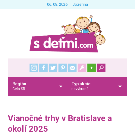
06. 08. 2026
Jozefína
+
Región
Typ akcie
Celá SR
nevybraná
Vianočné trhy v Bratislave a
okolí 2025