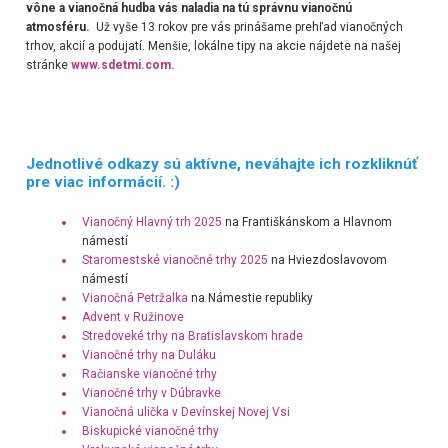
vône a vianočná hudba vás naladia na tú správnu vianočnú
atmosféru.
Už vyše 13 rokov pre vás prinášame prehľad vianočných
trhov, akcií a podujatí. Menšie, lokálne tipy na akcie nájdete na našej
stránke
www.sdetmi.com.
Jednotlivé odkazy sú aktívne, neváhajte ich rozkliknúť
pre viac informácií. :)
Vianočný Hlavný trh 2025
na Františkánskom a Hlavnom
námestí
Staromestské vianočné trhy 2025
na Hviezdoslavovom
námestí
Vianočná Petržalka
na Námestie republiky
Advent v Ružinove
Stredoveké trhy na Bratislavskom hrade
Vianočné trhy na Duláku
Račianske vianočné trhy
Vianočné trhy v Dúbravke
Vianočná ulička v Devínskej Novej Vsi
Biskupické vianočné trhy