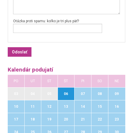
Otázka proti spamu: koľko je tri plus päť?
Kalendár podujatí
PO
UT
ST
ŠT
PI
SO
NE
03
04
05
06
07
08
09
10
11
12
13
14
15
16
17
18
19
20
21
22
23
24
25
26
27
28
29
30