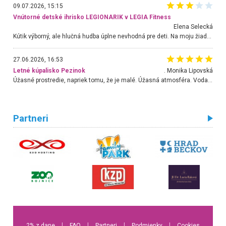
09.07.2026, 15:15
Vnútorné detské ihrisko LEGIONARIK v LEGIA Fitness
Elena Selecká
Kútik výborný, ale hlučná hudba úplne nevhodná pre deti. Na moju žiadosť o aspoň sušenie nereagovali.
27.06.2026, 16:53
Letné kúpalisko Pezinok
. Monika Lipovská
Úžasné prostredie, napriek tomu, že je malé. Úžasná atmosféra. Voda fantastická a nádherná. Ľudí je pomerne veľa, ale su mili a ohľaduplní. Je veľmi zaujímavé sledovať, ako dokážu spolu športovať cudzí ľudia a bez ohľadu na vek. Vládne tu pohoda. Vnuka neviem dostať z vody. Ďakujem za krásny deň . Urcite sa sem vrátim. Jediný problém je s parkovaním, ale aj ten sa mi podarilo vyriešiť. Monika Bratislava
Partneri
2% z dane
l
FAQ
l
Partneri
l
Podmienky
l
Cookies