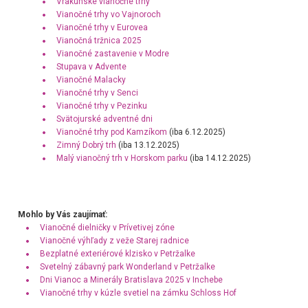
Vrakunské vianočné trhy
Vianočné trhy vo Vajnoroch
Vianočné trhy v Eurovea
Vianočná tržnica 2025
Vianočné zastavenie v Modre
Stupava v Advente
Vianočné Malacky
Vianočné trhy v Senci
Vianočné trhy v Pezinku
Svätojurské adventné dni
Vianočné trhy pod Kamzíkom
(iba 6.12.2025)
Zimný Dobrý trh
(iba 13.12.2025)
Malý vianočný trh v Horskom parku
(iba 14.12.2025)
Mohlo by Vás zaujímať:
Vianočné dielničky v Prívetivej zóne
Vianočné výhľady z veže Starej radnice
Bezplatné exteriérové klzisko v Petržalke
Svetelný zábavný park Wonderland v Petržalke
Dni Vianoc a Minerály Bratislava 2025 v Inchebe
Vianočné trhy v kúzle svetiel na zámku Schloss Hof