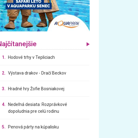
Najčítanejšie
1.
Hodové trhy v Tepliciach
2.
Výstava drakov - Dračí Beckov
3.
Hradné hry Žofie Bosniakovej
4.
Nedeľná desiata: Rozprávkové
dopoludnia pre celú rodinu
5.
Penová párty na kúpalisku