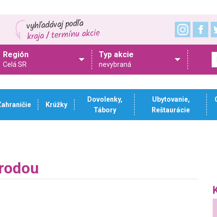
Región
Typ akcie
Celá SR
nevybraná
Dovolenky,
Ubytovanie,
Zahraničie
Krúžky
Tábory
Reštaurácie
írodou