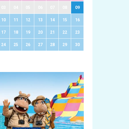
03
04
05
06
07
08
09
10
11
12
13
14
15
16
17
18
19
20
21
22
23
24
25
26
27
28
29
30