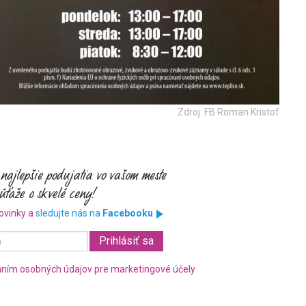
Zdroj: FB Roman Kristof
ovinky a
sledujte nás na
Facebooku
ním osobných údajov pre marketingové účely