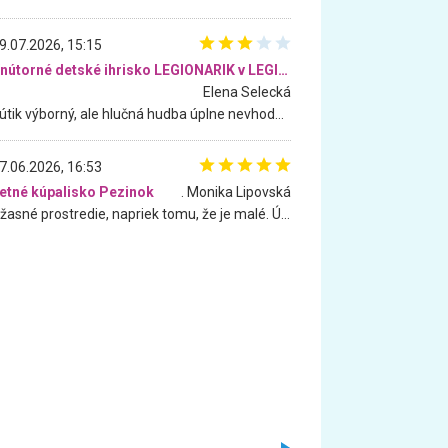
9.07.2026, 15:15
Vnútorné detské ihrisko LEGIONARIK v LEGIA Fitness
Elena Selecká
Kútik výborný, ale hlučná hudba úplne nevhodná pre deti. Na moju žiadosť o aspoň sušenie nereagovali.
7.06.2026, 16:53
etné kúpalisko Pezinok
. Monika Lipovská
Úžasné prostredie, napriek tomu, že je malé. Úžasná atmosféra. Voda fantastická a nádherná. Ľudí je pomerne veľa, ale su mili a ohľaduplní. Je veľmi zaujímavé sledovať, ako dokážu spolu športovať cudzí ľudia a bez ohľadu na vek. Vládne tu pohoda. Vnuka neviem dostať z vody. Ďakujem za krásny deň . Urcite sa sem vrátim. Jediný problém je s parkovaním, ale aj ten sa mi podarilo vyriešiť. Monika Bratislava