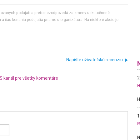
jňovaných podujatí a preto nezodpovedá za zmeny uskutočnené
 a čas konania podujatia priamo u organizátora. Na niektoré akcie je
Napíšte užívateľskú recenziu
2
S kanál pre všetky komentáre
H
1
R