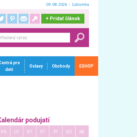
09. 08. 2026
Ľubomíra
+
Pridať článok
Centrá pre
Oslavy
Obchody
ESHOP
deti
Kalendár podujatí
PO
UT
ST
ŠT
PI
SO
NE