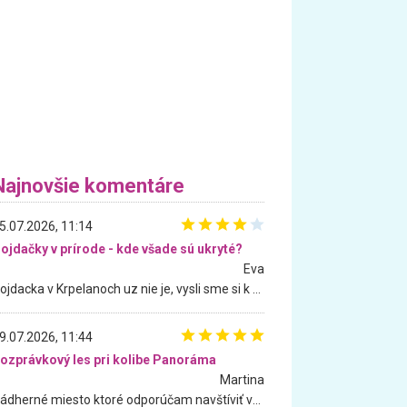
Najnovšie komentáre
5.07.2026, 11:14
ojdačky v prírode - kde všade sú ukryté?
Eva
Hojdacka v Krpelanoch uz nie je, vysli sme si k nej vcera, ale, zial, uz je znicena. Ak sem planujete cestu len kvoli hojdacke, mozete si ju usetrit. Krasny vyhlad je tu vsak aj bez hojdacky :-)
9.07.2026, 11:44
ozprávkový les pri kolibe Panoráma
Martina
Nádherné miesto ktoré odporúčam navštíviť všetkými desiatimi, pre rodiny s deťmi, dôchodcom... Proste a jednoducho ozaj rozprávkový les.. určite ešte prídeme. Odniesli sme si na pamiatku krásne tričká,