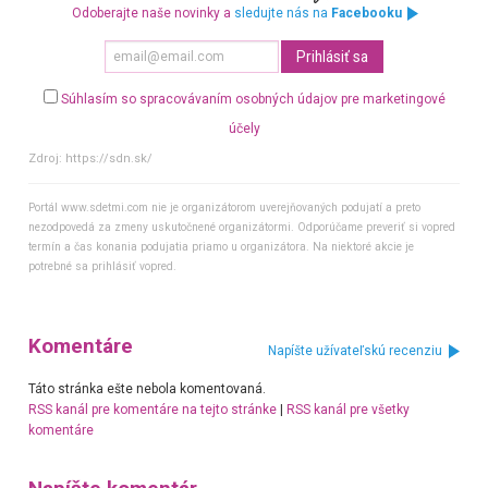
Odoberajte naše novinky a
sledujte nás na
Facebooku
Súhlasím so spracovávaním osobných údajov pre marketingové
účely
Zdroj:
https://sdn.sk/
Portál www.sdetmi.com nie je organizátorom uverejňovaných podujatí a preto
nezodpovedá za zmeny uskutočnené organizátormi. Odporúčame preveriť si vopred
termín a čas konania podujatia priamo u organizátora. Na niektoré akcie je
potrebné sa prihlásiť vopred.
Komentáre
Napíšte užívateľskú recenziu
Táto stránka ešte nebola komentovaná.
RSS kanál pre komentáre na tejto stránke
|
RSS kanál pre všetky
komentáre