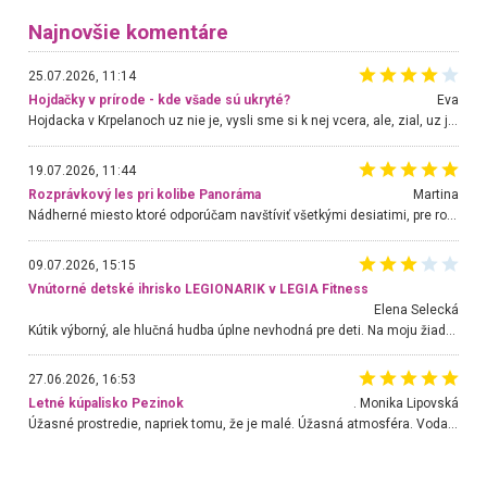
Najnovšie komentáre
25.07.2026, 11:14
Hojdačky v prírode - kde všade sú ukryté?
Eva
Hojdacka v Krpelanoch uz nie je, vysli sme si k nej vcera, ale, zial, uz je znicena. Ak sem planujete cestu len kvoli hojdacke, mozete si ju usetrit. Krasny vyhlad je tu vsak aj bez hojdacky :-)
19.07.2026, 11:44
Rozprávkový les pri kolibe Panoráma
Martina
Nádherné miesto ktoré odporúčam navštíviť všetkými desiatimi, pre rodiny s deťmi, dôchodcom... Proste a jednoducho ozaj rozprávkový les.. určite ešte prídeme. Odniesli sme si na pamiatku krásne tričká,
09.07.2026, 15:15
Vnútorné detské ihrisko LEGIONARIK v LEGIA Fitness
Elena Selecká
Kútik výborný, ale hlučná hudba úplne nevhodná pre deti. Na moju žiadosť o aspoň sušenie nereagovali.
27.06.2026, 16:53
Letné kúpalisko Pezinok
. Monika Lipovská
Úžasné prostredie, napriek tomu, že je malé. Úžasná atmosféra. Voda fantastická a nádherná. Ľudí je pomerne veľa, ale su mili a ohľaduplní. Je veľmi zaujímavé sledovať, ako dokážu spolu športovať cudzí ľudia a bez ohľadu na vek. Vládne tu pohoda. Vnuka neviem dostať z vody. Ďakujem za krásny deň . Urcite sa sem vrátim. Jediný problém je s parkovaním, ale aj ten sa mi podarilo vyriešiť. Monika Bratislava