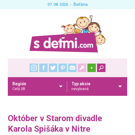
07. 08. 2026
Štefánia
+
Región
Typ akcie
Celá SR
nevybraná
Október v Starom divadle
Karola Spišáka v Nitre