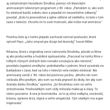
aj celoživotným fanúšikom Šmolkov, počnúc ich klasickým
animovaným televíznym programom z 80. rokov. „Pamätám si, ako som
ho sledoval každú sobotu ráno a pripadal mi neuveriteľne zábavný,“
povedal. „Bolo to presvedčivé a úplne odlišné od všetkého, čo bolo v tom
čase v televízii. Otvorilo mi to svet možností, aké môže mať animácia.‟
Prioritou bolo aj v tomto prípade zachovať vernosť postavám, ktoré
vytvoril Peyo. „Jeho zmysel pre dizajn bol ikonický,“ hovorí Miller.
Rihanna, ktorá v originálnej verzii nahovorila Šmolinku, pôsobí vo filme
aj ako producentka a hudobná spoluautorka. „Pracovať na tomto filme v
toľkých rôznych úlohách bolo rovnako vzrušujúce ako náročné,“
povedala úspešná umelkyňa i podnikateľka v jednom, ktorá vyrastala na
Barbadose v čase, keď sa toho v televízii veľa nedalo sledovať. Ale
animovaný seriál z '80. rokov bol povinnou jazdou. „Mnoho rán som
vstávala dlho predtým, ako som sa mala pripraviť do školy, len aby som
dostala dávku Šmolkov,“ spomína. „So Šmolinkou som sa veľmi
stotožňovala. Predovšetkým som vždy milovala make-up a vlasy. To
všetci poznáme. A ona je kozmetička. Je to aj silná vodkyňa, nezávislá,
krásna, správne drzá, vtipná a veľmi empatická. Tým všetkým ma super
inšpirovala."