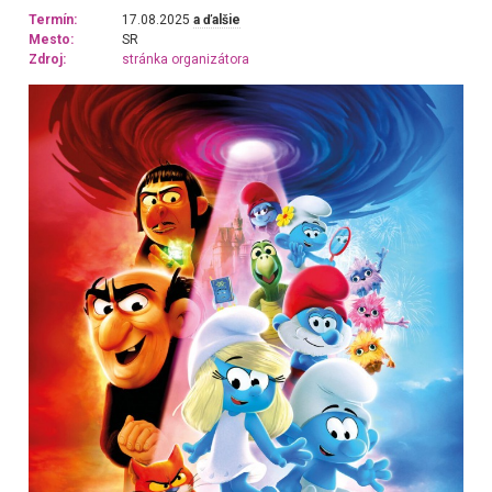
Termín:
17.08.2025
a ďalšie
Mesto:
SR
Zdroj:
stránka organizátora