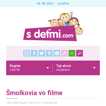
06. 08. 2026
Jozefína
+
Región
Typ akcie
Celá SR
nevybraná
Šmolkovia vo filme
14.07.2025
Autor: MS
, Foto: cinemart.sk