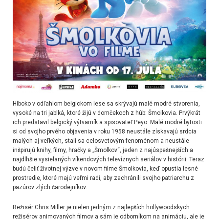
Hlboko v odľahlom belgickom lese sa skrývajú malé modré stvorenia,
vysoké na tri jablká, ktoré žijú v domčekoch z húb: Šmolkovia. Prvýkrát
ich predstavil belgický výtvarník a spisovateľ Peyo. Malé modré bytosti
si od svojho prvého objavenia v roku 1958 neustále získavajú srdcia
malých aj veľkých, stali sa celosvetovým fenoménom a neustále
inšpirujú knihy, filmy, hračky a „Šmolkov“, jeden z najúspešnejších a
najdlhšie vysielaných víkendových televíznych seriálov v histórii. Teraz
budú čeliť životnej výzve v novom filme Šmolkovia, keď opustia lesné
prostredie, ktoré majú veľmi radi, aby zachránili svojho patriarchu z
pazúrov zlých čarodejníkov.
Režisér Chris Miller je nielen jedným z najlepších hollywoodskych
režisérov animovaných filmov a sám je odborníkom na animáciu, ale je