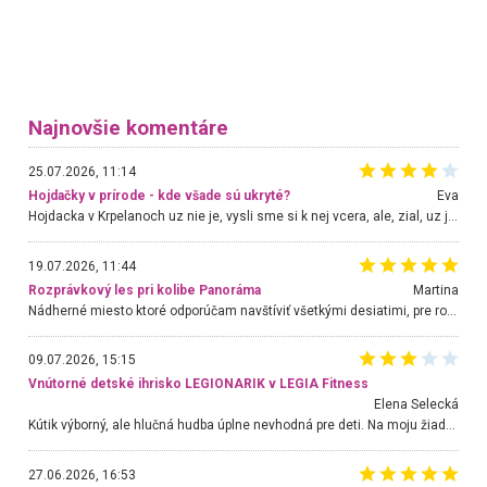
Najnovšie komentáre
25.07.2026, 11:14
Hojdačky v prírode - kde všade sú ukryté?
Eva
Hojdacka v Krpelanoch uz nie je, vysli sme si k nej vcera, ale, zial, uz je znicena. Ak sem planujete cestu len kvoli hojdacke, mozete si ju usetrit. Krasny vyhlad je tu vsak aj bez hojdacky :-)
19.07.2026, 11:44
Rozprávkový les pri kolibe Panoráma
Martina
Nádherné miesto ktoré odporúčam navštíviť všetkými desiatimi, pre rodiny s deťmi, dôchodcom... Proste a jednoducho ozaj rozprávkový les.. určite ešte prídeme. Odniesli sme si na pamiatku krásne tričká,
09.07.2026, 15:15
Vnútorné detské ihrisko LEGIONARIK v LEGIA Fitness
Elena Selecká
Kútik výborný, ale hlučná hudba úplne nevhodná pre deti. Na moju žiadosť o aspoň sušenie nereagovali.
27.06.2026, 16:53