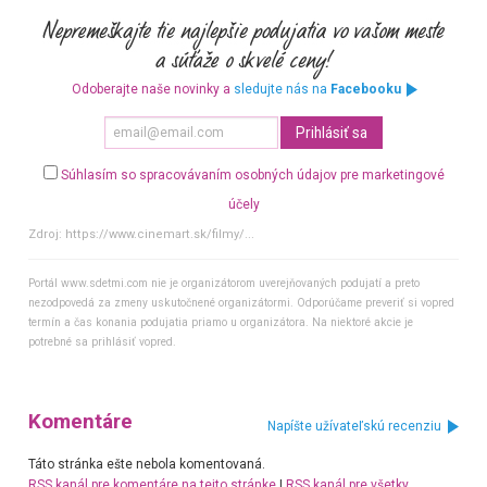
Odoberajte naše novinky a
sledujte nás na
Facebooku
Súhlasím so spracovávaním osobných údajov pre marketingové
účely
Zdroj:
https://www.cinemart.sk/filmy/...
Portál www.sdetmi.com nie je organizátorom uverejňovaných podujatí a preto
nezodpovedá za zmeny uskutočnené organizátormi. Odporúčame preveriť si vopred
termín a čas konania podujatia priamo u organizátora. Na niektoré akcie je
potrebné sa prihlásiť vopred.
Komentáre
Napíšte užívateľskú recenziu
Táto stránka ešte nebola komentovaná.
RSS kanál pre komentáre na tejto stránke
|
RSS kanál pre všetky