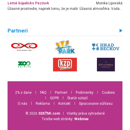
Letné kúpalisko Pezinok
. Monika Lipovská
Úžasné prostredie, napriek tomu, že je malé. Úžasná atmosféra. Voda fantastická a nádherná. Ľudí je pomerne veľa, ale su mili a ohľaduplní. Je veľmi zaujímavé sledovať, ako dokážu spolu športovať cudzí ľudia a bez ohľadu na vek. Vládne tu pohoda. Vnuka neviem dostať z vody. Ďakujem za krásny deň . Urcite sa sem vrátim. Jediný problém je s parkovaním, ale aj ten sa mi podarilo vyriešiť. Monika Bratislava
Partneri
2% z dane
l
FAQ
l
Partneri
l
Podmienky
l
Cookies
l
GDPR
l
Štatút súťaží
O nás
l
Reklama
l
Kontakt
l
Spracovanie súhlasu
© 2026
SDEŤMI.com
l
Všetky práva vyhradené
Tvorba web stránky:
Webmax