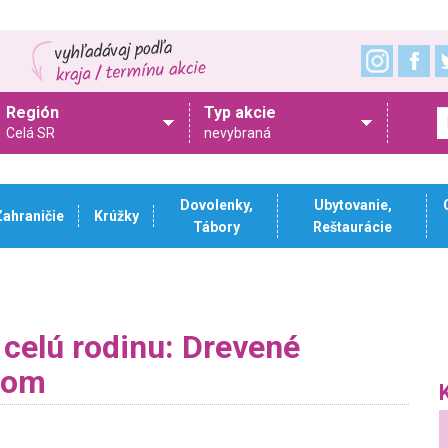
Región
Typ akcie
Celá SR
nevybraná
Dovolenky,
Ubytovanie,
Zahraničie
Krúžky
Tábory
Reštaurácie
 celú rodinu: Drevené
rom