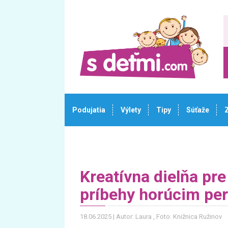
Podujatia
Výlety
Tipy
Súťaže
Kreatívna dielňa pre
príbehy horúcim pe
18.06.2025
Autor: Laura
, Foto: Knižnica Ružinov