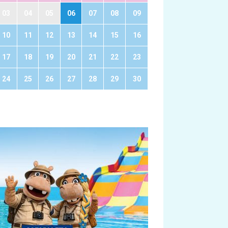
03
04
05
06
07
08
09
10
11
12
13
14
15
16
17
18
19
20
21
22
23
24
25
26
27
28
29
30