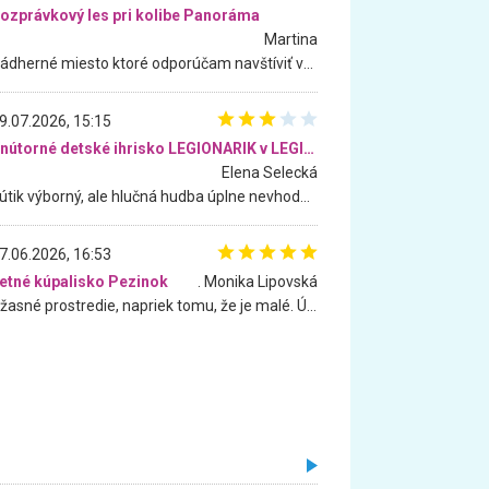
ozprávkový les pri kolibe Panoráma
Martina
Nádherné miesto ktoré odporúčam navštíviť všetkými desiatimi, pre rodiny s deťmi, dôchodcom... Proste a jednoducho ozaj rozprávkový les.. určite ešte prídeme. Odniesli sme si na pamiatku krásne tričká,
9.07.2026, 15:15
Vnútorné detské ihrisko LEGIONARIK v LEGIA Fitness
Elena Selecká
Kútik výborný, ale hlučná hudba úplne nevhodná pre deti. Na moju žiadosť o aspoň sušenie nereagovali.
7.06.2026, 16:53
etné kúpalisko Pezinok
. Monika Lipovská
Úžasné prostredie, napriek tomu, že je malé. Úžasná atmosféra. Voda fantastická a nádherná. Ľudí je pomerne veľa, ale su mili a ohľaduplní. Je veľmi zaujímavé sledovať, ako dokážu spolu športovať cudzí ľudia a bez ohľadu na vek. Vládne tu pohoda. Vnuka neviem dostať z vody. Ďakujem za krásny deň . Urcite sa sem vrátim. Jediný problém je s parkovaním, ale aj ten sa mi podarilo vyriešiť. Monika Bratislava