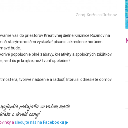
Zdroj: Knižnica Ružinov
ývame vás do priestorov Kreatívnej dielne Knižnice Ružinov na
mi či starými rodičmi vyskúšať písanie a kreslenie horúcim
jímavé bude.
vorivé popoludnie plné zábavy, kreativity a spoločných zážitkov.
, veď čo je krajšie, než tvoriť spoločne?
tmosféra, tvorivé nadšenie a radosť, ktorú si odnesiete domov
ovinky a
sledujte nás na
Facebooku