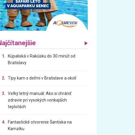
Najčítanejšie
1.
Kúpaliská v Rakúsku do 30 minút od
Bratislavy
2.
Tipy kam s deťmi v Bratislave a okolí
3.
Veľký letný manuál: Ako si chrániť
zdravie pri vysokých vonkajších
teplotách
4.
Fantastické otvorenie Šantiska na
Kamzíku