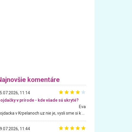
Najnovšie komentáre
5.07.2026, 11:14
ojdačky v prírode - kde všade sú ukryté?
Eva
Hojdacka v Krpelanoch uz nie je, vysli sme si k nej vcera, ale, zial, uz je znicena. Ak sem planujete cestu len kvoli hojdacke, mozete si ju usetrit. Krasny vyhlad je tu vsak aj bez hojdacky :-)
9.07.2026, 11:44