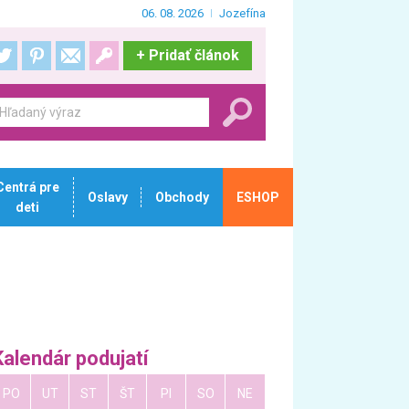
06. 08. 2026
Jozefína
+
Pridať článok
Centrá pre
Oslavy
Obchody
ESHOP
deti
Kalendár podujatí
PO
UT
ST
ŠT
PI
SO
NE