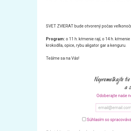
SVET ZVIERAT bude otvorený počas veľkonočných
Program:
o 11 h. kŕmenie rají, o 14 h. kŕmeni
krokodíla, opice, rybu aligator gar a kenguru.
Tešíme sa na Vás!
Odoberajte naše n
Súhlasím so spracováva