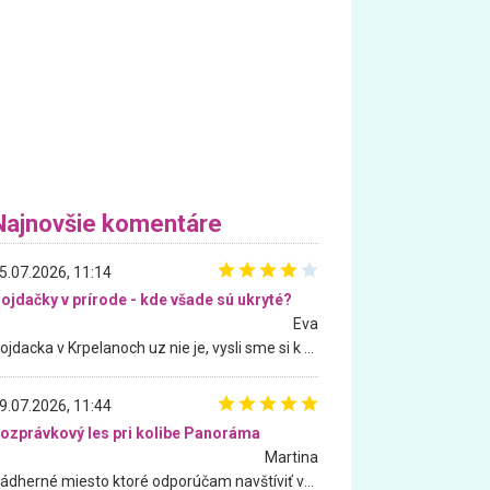
Najnovšie komentáre
5.07.2026, 11:14
ojdačky v prírode - kde všade sú ukryté?
Eva
Hojdacka v Krpelanoch uz nie je, vysli sme si k nej vcera, ale, zial, uz je znicena. Ak sem planujete cestu len kvoli hojdacke, mozete si ju usetrit. Krasny vyhlad je tu vsak aj bez hojdacky :-)
9.07.2026, 11:44
ozprávkový les pri kolibe Panoráma
Martina
Nádherné miesto ktoré odporúčam navštíviť všetkými desiatimi, pre rodiny s deťmi, dôchodcom... Proste a jednoducho ozaj rozprávkový les.. určite ešte prídeme. Odniesli sme si na pamiatku krásne tričká,