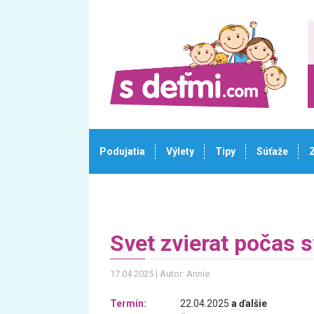
Podujatia
Výlety
Tipy
Súťaže
Svet zvierat počas 
17.04.2025
Autor: Annie
Termín:
22.04.2025
a ďalšie