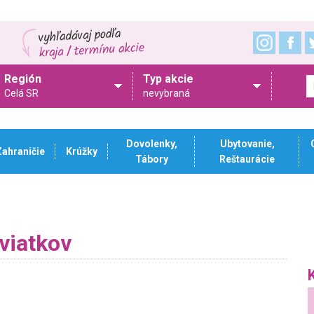
Región
Typ akcie
Celá SR
nevybraná
Dovolenky,
Ubytovanie,
Zahraničie
Krúžky
Tábory
Reštaurácie
sviatkov