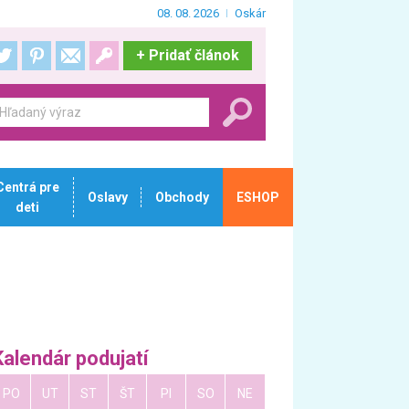
08. 08. 2026
Oskár
+
Pridať článok
Centrá pre
Oslavy
Obchody
ESHOP
deti
Kalendár podujatí
PO
UT
ST
ŠT
PI
SO
NE