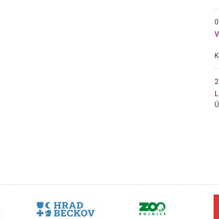
0
2
L