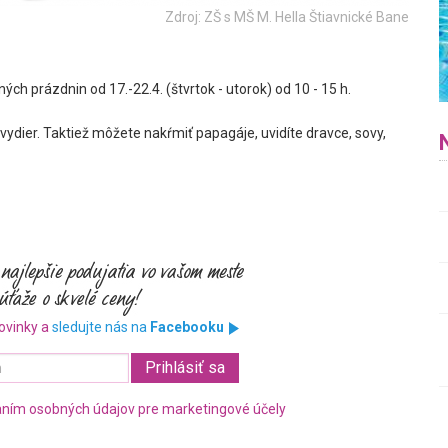
Zdroj: ZŠ s MŠ M. Hella Štiavnické Bane
 prázdnin od 17.-22.4. (štvrtok - utorok) od 10 - 15 h.
e vydier. Taktiež môžete nakŕmiť papagáje, uvidíte dravce, sovy,
ovinky a
sledujte nás na
Facebooku
ním osobných údajov pre marketingové účely