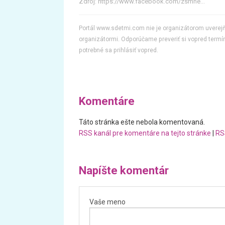
Zdroj:
https://www.facebook.com/zsmhe...
Portál www.sdetmi.com nie je organizátorom uvere
organizátormi. Odporúčame preveriť si vopred termín
potrebné sa prihlásiť vopred.
Komentáre
Táto stránka ešte nebola komentovaná.
RSS kanál pre komentáre na tejto stránke
|
RS
Napíšte komentár
Vaše meno