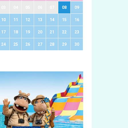
03
04
05
06
07
08
09
10
11
12
13
14
15
16
17
18
19
20
21
22
23
24
25
26
27
28
29
30