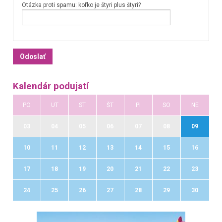
Otázka proti spamu: koľko je štyri plus štyri?
Kalendár podujatí
PO
UT
ST
ŠT
PI
SO
NE
03
04
05
06
07
08
09
10
11
12
13
14
15
16
17
18
19
20
21
22
23
24
25
26
27
28
29
30