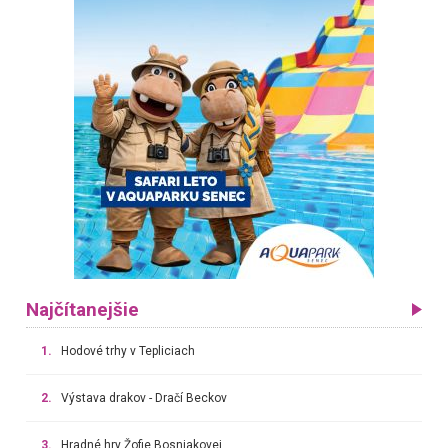
Najčítanejšie
1.
Hodové trhy v Tepliciach
2.
Výstava drakov - Dračí Beckov
3.
Hradné hry Žofie Bosniakovej