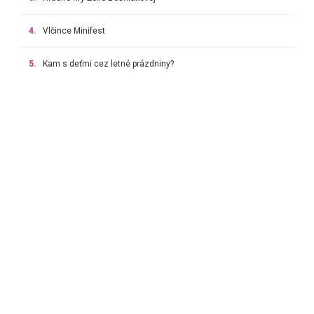
4.
Vlčince Minifest
5.
Kam s deťmi cez letné prázdniny?