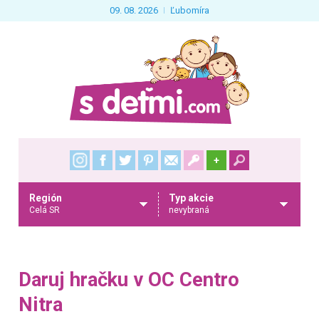
09. 08. 2026
Ľubomíra
+
Región
Typ akcie
Celá SR
nevybraná
Daruj hračku v OC Centro
Nitra