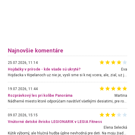
Najnovšie komentáre
25.07.2026, 11:14
Hojdačky v prírode - kde všade sú ukryté?
Eva
Hojdacka v Krpelanoch uz nie je, vysli sme si k nej vcera, ale, zial, uz je znicena. Ak sem planujete cestu len kvoli hojdacke, mozete si ju usetrit. Krasny vyhlad je tu vsak aj bez hojdacky :-)
19.07.2026, 11:44
Rozprávkový les pri kolibe Panoráma
Martina
Nádherné miesto ktoré odporúčam navštíviť všetkými desiatimi, pre rodiny s deťmi, dôchodcom... Proste a jednoducho ozaj rozprávkový les.. určite ešte prídeme. Odniesli sme si na pamiatku krásne tričká,
09.07.2026, 15:15
Vnútorné detské ihrisko LEGIONARIK v LEGIA Fitness
Elena Selecká
Kútik výborný, ale hlučná hudba úplne nevhodná pre deti. Na moju žiadosť o aspoň sušenie nereagovali.