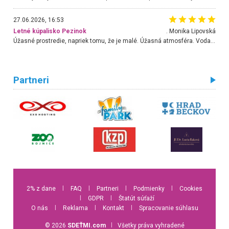
27.06.2026, 16:53
Letné kúpalisko Pezinok
. Monika Lipovská
Úžasné prostredie, napriek tomu, že je malé. Úžasná atmosféra. Voda fantastická a nádherná. Ľudí je pomerne veľa, ale su mili a ohľaduplní. Je veľmi zaujímavé sledovať, ako dokážu spolu športovať cudzí ľudia a bez ohľadu na vek. Vládne tu pohoda. Vnuka neviem dostať z vody. Ďakujem za krásny deň . Urcite sa sem vrátim. Jediný problém je s parkovaním, ale aj ten sa mi podarilo vyriešiť. Monika Bratislava
Partneri
2% z dane
l
FAQ
l
Partneri
l
Podmienky
l
Cookies
l
GDPR
l
Štatút súťaží
O nás
l
Reklama
l
Kontakt
l
Spracovanie súhlasu
© 2026
SDEŤMI.com
l
Všetky práva vyhradené