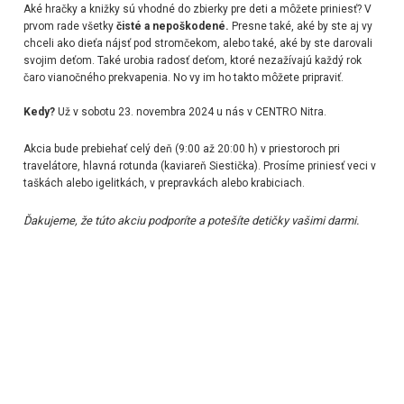
Aké hračky a knižky sú vhodné do zbierky pre deti a môžete priniesť? V
prvom rade všetky
čisté a nepoškodené.
Presne také, aké by ste aj vy
chceli ako dieťa nájsť pod stromčekom, alebo také, aké by ste darovali
svojim deťom. Také urobia radosť deťom, ktoré nezažívajú každý rok
čaro vianočného prekvapenia. No vy im ho takto môžete pripraviť.
Kedy?
Už v sobotu 23. novembra 2024 u nás v CENTRO Nitra.
Akcia bude prebiehať celý deň (9:00 až 20:00 h) v priestoroch pri
travelátore, hlavná rotunda (kaviareň Siestička). Prosíme priniesť veci v
taškách alebo igelitkách, v prepravkách alebo krabiciach.
Ďakujeme, že túto akciu podporíte a potešíte detičky vašimi darmi.