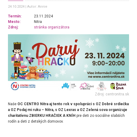
24.10.2024
Autor: Annie
Termín:
23.11.2024
Mesto:
Nitra
Zdroj:
stránka organizátora
Zdroj: centronitra.sk
Naše
OC CENTRO Nitra aj tento rok v spolupráci s OZ Dobré srdiečka
a OZ Podaj mi ruku – Nitra, s OZ Lexras a OZ Zelená sova organizuje
charitatívnu ZBIERKU HRAČIEK A KNÍH
pre deti zo sociálne slabších
rodín a deti z detských domovov.