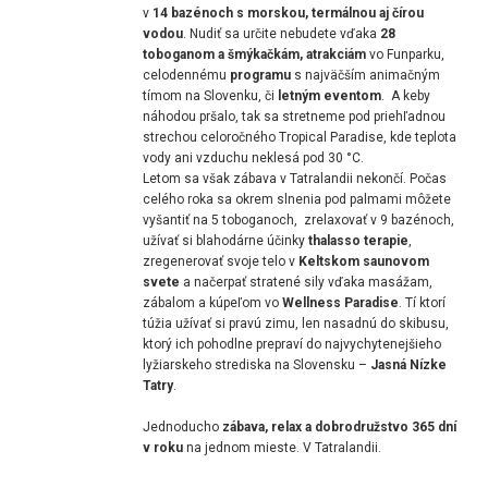
v
14 bazénoch s morskou, termálnou aj čírou
vodou
. Nudiť sa určite nebudete vďaka
28
toboganom a šmýkačkám, atrakciám
vo Funparku,
celodennému
programu
s najväčším animačným
tímom na Slovenku, či
letným eventom
. A keby
náhodou pršalo, tak sa stretneme pod priehľadnou
strechou celoročného Tropical Paradise, kde teplota
vody ani vzduchu neklesá pod 30 °C.
Letom sa však zábava v Tatralandii nekončí. Počas
celého roka sa okrem slnenia pod palmami môžete
vyšantiť na 5 toboganoch, zrelaxovať v 9 bazénoch,
užívať si blahodárne účinky
thalasso terapie
,
zregenerovať svoje telo v
Keltskom saunovom
svete
a načerpať stratené sily vďaka masážam,
zábalom a kúpeľom vo
Wellness Paradise
. Tí ktorí
túžia užívať si pravú zimu, len nasadnú do skibusu,
ktorý ich pohodlne prepraví do najvychytenejšieho
lyžiarskeho strediska na Slovensku –
Jasná Nízke
Tatry
.
Jednoducho
zábava, relax a dobrodružstvo 365 dní
v roku
na jednom mieste. V Tatralandii.