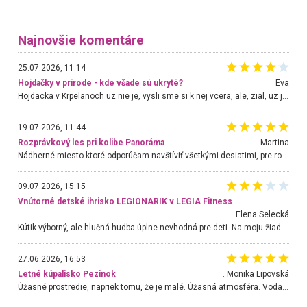
Najnovšie komentáre
25.07.2026, 11:14
Hojdačky v prírode - kde všade sú ukryté?
Eva
Hojdacka v Krpelanoch uz nie je, vysli sme si k nej vcera, ale, zial, uz je znicena. Ak sem planujete cestu len kvoli hojdacke, mozete si ju usetrit. Krasny vyhlad je tu vsak aj bez hojdacky :-)
19.07.2026, 11:44
Rozprávkový les pri kolibe Panoráma
Martina
Nádherné miesto ktoré odporúčam navštíviť všetkými desiatimi, pre rodiny s deťmi, dôchodcom... Proste a jednoducho ozaj rozprávkový les.. určite ešte prídeme. Odniesli sme si na pamiatku krásne tričká,
09.07.2026, 15:15
Vnútorné detské ihrisko LEGIONARIK v LEGIA Fitness
Elena Selecká
Kútik výborný, ale hlučná hudba úplne nevhodná pre deti. Na moju žiadosť o aspoň sušenie nereagovali.
27.06.2026, 16:53
Letné kúpalisko Pezinok
. Monika Lipovská
Úžasné prostredie, napriek tomu, že je malé. Úžasná atmosféra. Voda fantastická a nádherná. Ľudí je pomerne veľa, ale su mili a ohľaduplní. Je veľmi zaujímavé sledovať, ako dokážu spolu športovať cudzí ľudia a bez ohľadu na vek. Vládne tu pohoda. Vnuka neviem dostať z vody. Ďakujem za krásny deň . Urcite sa sem vrátim. Jediný problém je s parkovaním, ale aj ten sa mi podarilo vyriešiť. Monika Bratislava