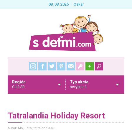
08. 08. 2026
Oskár
+
Región
Typ akcie
Celá SR
nevybraná
Tatralandia Holiday Resort
Autor: MS
, Foto: tatralandia.sk