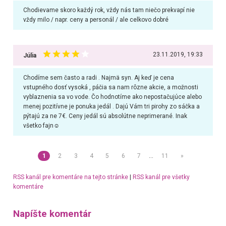
Chodievame skoro každý rok, vždy nás tam niečo prekvapí nie
vždy milo / napr. ceny a personál / ale celkovo dobré
23.11.2019, 19:33
Júlia
Chodíme sem často a radi . Najmä syn. Aj keď je cena
vstupného dosť vysoká , páčia sa nam rôzne akcie, a možnosti
vyblaznenia sa vo vode. Čo hodnotíme ako nepostačujúce alebo
menej pozitívne je ponuka jedál . Dajú Vám tri pirohy zo sáčka a
pýtajú za ne 7€. Ceny jedál sú absolútne neprimerané. Inak
všetko fajn☺️
1
2
3
4
5
6
7
…
11
»
RSS kanál pre komentáre na tejto stránke
|
RSS kanál pre všetky
komentáre
Napíšte komentár