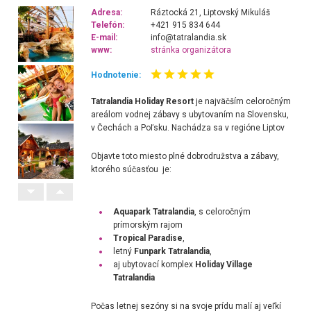
Adresa:
Ráztocká 21, Liptovský Mikuláš
Telefón:
+421 915 834 644
E-mail:
info@tatralandia.sk
www:
stránka organizátora
Hodnotenie:
Tatralandia Holiday Resort
je najväčším celoročným
areálom vodnej zábavy s ubytovaním na Slovensku,
v Čechách a Poľsku. Nachádza sa v regióne Liptov
Objavte toto miesto plné dobrodružstva a zábavy,
ktorého súčasťou je:
Aquapark Tatralandia
, s celoročným
prímorským rajom
Tropical Paradise
,
letný
Funpark Tatralandia
,
aj ubytovací komplex
Holiday Village
Tatralandia
Počas letnej sezóny si na svoje prídu malí aj veľkí