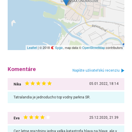
Leaflet
| © 2018
Sygic
, map data ©
OpenStreetMap
contributors
Komentáre
Napíšte užívateľskú recenziu
05.01.2022, 18:14
Nika
Tatralandia je jednoducho top vodny parkna SR.
25.12.2020, 21:39
Eva
Cez letne prazdniny jedna velka katastrofa hlava na hlave, ale v