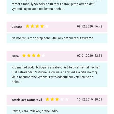
ramci zimnej lyzovacky aa tu radi zastavujeme aby sa deti
vysantili aj vo vode nie len na snehu..
09.12.2020, 16:42
Zuzana
Na moj vkus moc preplnene. Ale koly detom radi zavitame.
07.01.2020, 22:31
Dana
Kto má rád vodu, tobogany a zábavu, určite by si nemal nechať
ujsť Tatralandiu. Vstupné je vyššie a ceny jedla a pitia na môj
vkus neprimerané vysoké. Preto odporúčam vziať niečo so
sebou.
15.12.2019, 20:09
Stanislava Komárová
Pekne, veľa Poliakov, drahé jedlo.