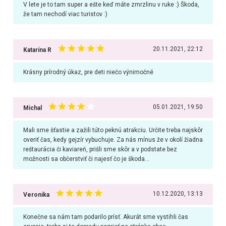
V lete je to tam super a ešte keď máte zmrzlinu v ruke :) Škoda,
že tam nechodí viac turistov :)
20.11.2021, 22:12
Katarína R
Krásny prírodný úkaz, pre deti niečo výnimočné
05.01.2021, 19:50
Michal
Mali sme šťastie a zažili túto peknú atrakciu. Určite treba najskôr
overiť čas, kedy gejzír vybuchuje. Za nás mínus že v okolí žiadna
reštaurácia či kaviareň, prišli sme skôr a v podstate bez
možnosti sa občerstviť či najesť čo je škoda...
10.12.2020, 13:13
Veronika
Konečne sa nám tam podarilo prísť. Akurát sme vystihli čas