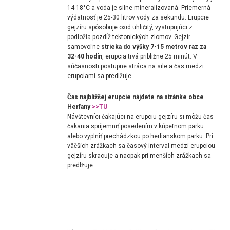
14-18°C a voda je silne mineralizovaná. Priemerná
výdatnosť je 25-30 litrov vody za sekundu. Erupcie
gejzíru spôsobuje oxid uhličitý, vystupujúci z
podložia pozdĺž tektonických zlomov. Gejzír
samovoľne
strieka do výšky 7-15 metrov raz za
32-40 hodín
, erupcia trvá približne 25 minút. V
súčasnosti postupne stráca na sile a čas medzi
erupciami sa predlžuje.
Čas najbližšej erupcie nájdete na stránke obce
Herľany
>>TU
Návštevníci čakajúci na erupciu gejzíru si môžu čas
čakania spríjemniť posedením v kúpeľnom parku
alebo vyplniť prechádzkou po herlianskom parku. Pri
väčších zrážkach sa časový interval medzi erupciou
gejzíru skracuje a naopak pri menších zrážkach sa
predlžuje.