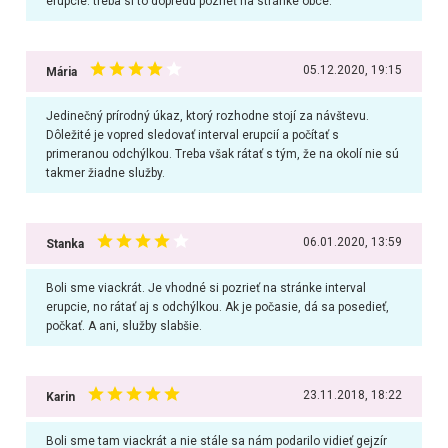
erupcie. treba si to dopredu pozrieť na stránke obce.
05.12.2020, 19:15
Mária
Jedinečný prírodný úkaz, ktorý rozhodne stojí za návštevu.
Dôležité je vopred sledovať interval erupcií a počítať s
primeranou odchýlkou. Treba však rátať s tým, že na okolí nie sú
takmer žiadne služby.
06.01.2020, 13:59
Stanka
Boli sme viackrát. Je vhodné si pozrieť na stránke interval
erupcie, no rátať aj s odchýlkou. Ak je počasie, dá sa posedieť,
počkať. A ani, služby slabšie.
23.11.2018, 18:22
Karin
Boli sme tam viackrát a nie stále sa nám podarilo vidieť gejzír