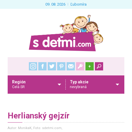
09. 08. 2026
Ľubomíra
+
Región
Typ akcie
Celá SR
nevybraná
Herlianský gejzír
Autor: MonikaK
, Foto: sdetmi.com,