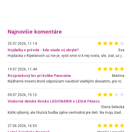
Najnovšie komentáre
25.07.2026, 11:14
Hojdačky v prírode - kde všade sú ukryté?
Eva
Hojdacka v Krpelanoch uz nie je, vysli sme si k nej vcera, ale, zial, uz je znicena. Ak sem planujete cestu len kvoli hojdacke, mozete si ju usetrit. Krasny vyhlad je tu vsak aj bez hojdacky :-)
19.07.2026, 11:44
Rozprávkový les pri kolibe Panoráma
Martina
Nádherné miesto ktoré odporúčam navštíviť všetkými desiatimi, pre rodiny s deťmi, dôchodcom... Proste a jednoducho ozaj rozprávkový les.. určite ešte prídeme. Odniesli sme si na pamiatku krásne tričká,
09.07.2026, 15:15
Vnútorné detské ihrisko LEGIONARIK v LEGIA Fitness
Elena Selecká
Kútik výborný, ale hlučná hudba úplne nevhodná pre deti. Na moju žiadosť o aspoň sušenie nereagovali.
27.06.2026, 16:53