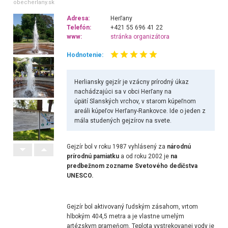
obecherlany.sk
Adresa:
Herľany
Telefón:
+421 55 696 41 22
www:
stránka organizátora
Hodnotenie:
Herliansky gejzír je vzácny prírodný úkaz
nachádzajúci sa v obci Herľany na
úpätí Slanských vrchov, v starom kúpeľnom
areáli kúpeľov Herľany-Rankovce. Ide o jeden z
mála studených gejzírov na svete.
Gejzír bol v roku 1987 vyhlásený za
národnú
prírodnú pamiatku
a od roku 2002 je
na
predbežnom zozname Svetového dedičstva
UNESCO.
Gejzír bol aktivovaný ľudským zásahom, vrtom
hlbokým 404,5 metra a je vlastne umelým
artézskym prameňom. Teplota vystrekovanej vody je