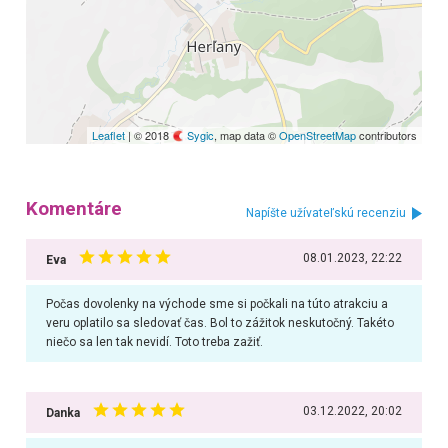
Leaflet
| © 2018
Sygic
, map data ©
OpenStreetMap
contributors
Komentáre
Napíšte užívateľskú recenziu
08.01.2023, 22:22
Eva
Počas dovolenky na východe sme si počkali na túto atrakciu a
veru oplatilo sa sledovať čas. Bol to zážitok neskutočný. Takéto
niečo sa len tak nevidí. Toto treba zažiť.
03.12.2022, 20:02
Danka