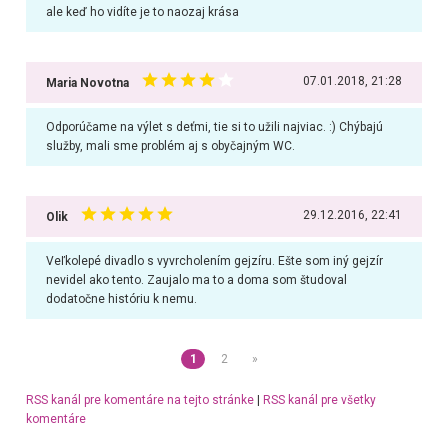
ale keď ho vidíte je to naozaj krása
07.01.2018, 21:28
Maria Novotna
Odporúčame na výlet s deťmi, tie si to užili najviac. :) Chýbajú
služby, mali sme problém aj s obyčajným WC.
29.12.2016, 22:41
Olik
Veľkolepé divadlo s vyvrcholením gejzíru. Ešte som iný gejzír
nevidel ako tento. Zaujalo ma to a doma som študoval
dodatočne históriu k nemu.
1
2
»
RSS kanál pre komentáre na tejto stránke
|
RSS kanál pre všetky
komentáre