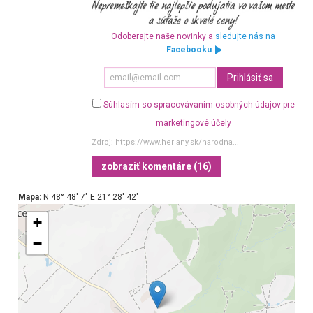
Odoberajte naše novinky a
sledujte nás na
Facebooku
Súhlasím so spracovávaním osobných údajov pre
marketingové účely
Zdroj:
https://www.herlany.sk/narodna...
zobraziť komentáre (16)
Mapa:
N 48° 48′ 7″ E 21° 28′ 42″
+
−