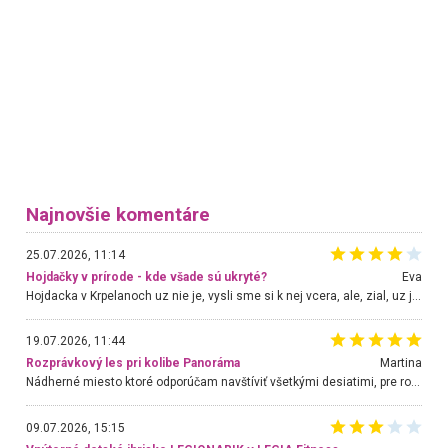
Najnovšie komentáre
25.07.2026, 11:14
Hojdačky v prírode - kde všade sú ukryté?
Eva
Hojdacka v Krpelanoch uz nie je, vysli sme si k nej vcera, ale, zial, uz je znicena. Ak sem planujete cestu len kvoli hojdacke, mozete si ju usetrit. Krasny vyhlad je tu vsak aj bez hojdacky :-)
19.07.2026, 11:44
Rozprávkový les pri kolibe Panoráma
Martina
Nádherné miesto ktoré odporúčam navštíviť všetkými desiatimi, pre rodiny s deťmi, dôchodcom... Proste a jednoducho ozaj rozprávkový les.. určite ešte prídeme. Odniesli sme si na pamiatku krásne tričká,
09.07.2026, 15:15