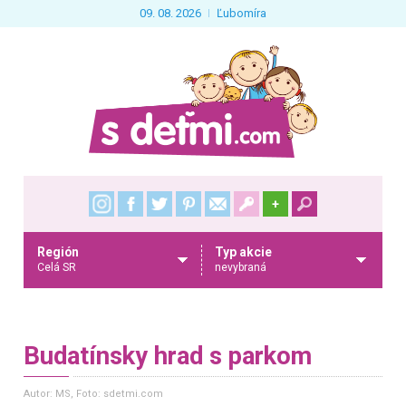
09. 08. 2026
Ľubomíra
+
Región
Typ akcie
Celá SR
nevybraná
Budatínsky hrad s parkom
Autor: MS
, Foto: sdetmi.com