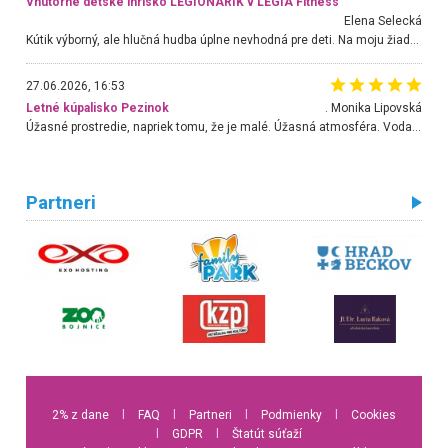
Vnútorné detské ihrisko LEGIONARIK v LEGIA Fitness
Elena Selecká
Kútik výborný, ale hlučná hudba úplne nevhodná pre deti. Na moju žiadosť o aspoň sušenie nereagovali.
27.06.2026, 16:53
Letné kúpalisko Pezinok
. Monika Lipovská
Úžasné prostredie, napriek tomu, že je malé. Úžasná atmosféra. Voda fantastická a nádherná. Ľudí je pomerne veľa, ale su mili a ohľaduplní. Je veľmi zaujímavé sledovať, ako dokážu spolu športovať cudzí ľudia a bez ohľadu na vek. Vládne tu pohoda. Vnuka neviem dostať z vody. Ďakujem za krásny deň . Urcite sa sem vrátim. Jediný problém je s parkovaním, ale aj ten sa mi podarilo vyriešiť. Monika Bratislava
Partneri
2% z dane
l
FAQ
l
Partneri
l
Podmienky
l
Cookies
l
GDPR
l
Štatút súťaží