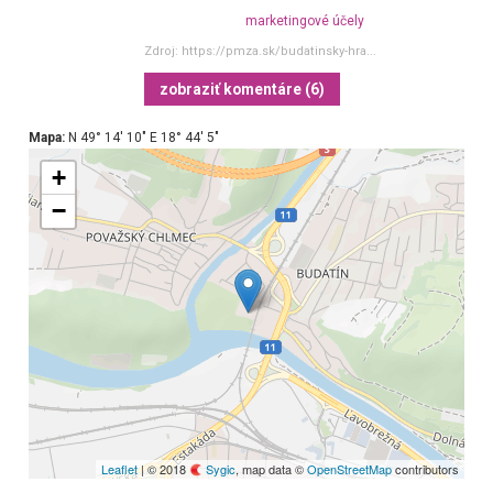
marketingové účely
Zdroj:
https://pmza.sk/budatinsky-hra...
zobraziť komentáre (6)
Mapa:
N 49° 14′ 10″ E 18° 44′ 5″
+
−
Leaflet
| © 2018
Sygic
, map data ©
OpenStreetMap
contributors