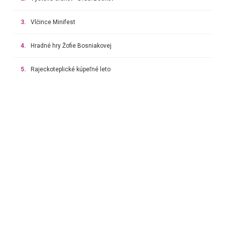
3.
Vlčince Minifest
4.
Hradné hry Žofie Bosniakovej
5.
Rajeckoteplické kúpeľné leto