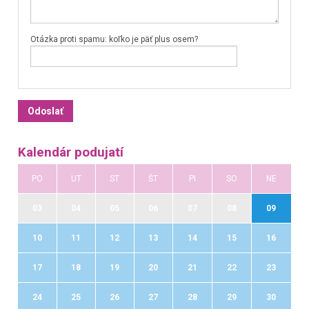
Otázka proti spamu: koľko je päť plus osem?
Kalendár podujatí
PO
UT
ST
ŠT
PI
SO
NE
03
04
05
06
07
08
09
10
11
12
13
14
15
16
17
18
19
20
21
22
23
24
25
26
27
28
29
30