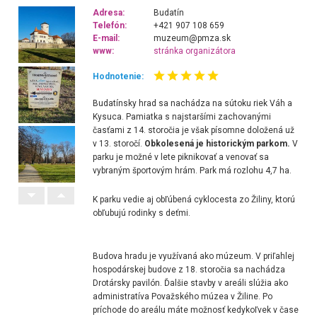
Adresa:
Budatín
Telefón:
+421 907 108 659
E-mail:
muzeum@pmza.sk
www:
stránka organizátora
Hodnotenie:
Budatínsky hrad sa nachádza na sútoku riek Váh a
Kysuca. Pamiatka s najstaršími zachovanými
časťami z 14. storočia je však písomne doložená už
v 13. storočí.
Obkolesená je historickým parkom.
V
parku je možné v lete piknikovať a venovať sa
vybraným športovým hrám. Park má rozlohu 4,7 ha.
K parku vedie aj obľúbená cyklocesta zo Žiliny, ktorú
obľubujú rodinky s deťmi.
Budova hradu je využívaná ako múzeum. V priľahlej
hospodárskej budove z 18. storočia sa nachádza
Drotársky pavilón. Ďalšie stavby v areáli slúžia ako
administratíva Považského múzea v Žiline. Po
príchode do areálu máte možnosť kedykoľvek v čase