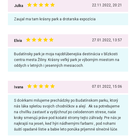
22.11.2022, 20:21
Julka
Zaujal ma tam krásny park a drotarska expozícia
27.01.2022, 13:57
Elvia
Budatínsky park je moja najobľúbenejšia destinácia v blízkosti
centra mesta Žiliny. Krásny veľký park je výborným miestom na
oddych v letných i jesenných mesiacoch.
07.01.2022, 15:06
Ivana
S dcérkami milujeme prechádzky po Budatínskom parku, ktorý
nás láka spleťou svojich chodníčkov a alejí . Ak sa potrebujeme
na chvíľku zastaviť a vydýchnuť po celodennom strese, naše
kroky smerujú práve pod košaté stromy tejto záhrady. Pre nás je
najkrajší na jeseň, keď hýri nádhernými farbami , pod nohami
šuští opadané lístie a babie leto ponúka príjemné slnečné lúče.