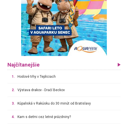
Najčítanejšie
1.
Hodové trhy v Tepliciach
2.
Výstava drakov - Dračí Beckov
3.
Kúpaliská v Rakúsku do 30 minút od Bratislavy
4.
Kam s deťmi cez letné prázdniny?