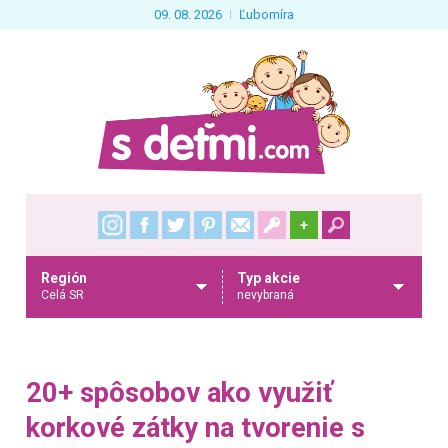
09. 08. 2026
Ľubomíra
+
Región
Typ akcie
Celá SR
nevybraná
20+ spôsobov ako využiť
korkové zátky na tvorenie s