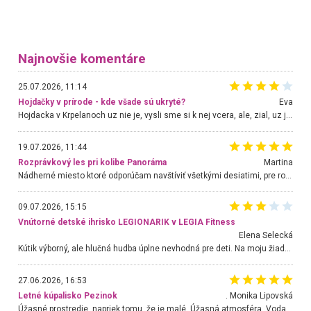
Najnovšie komentáre
25.07.2026, 11:14
Hojdačky v prírode - kde všade sú ukryté?
Eva
Hojdacka v Krpelanoch uz nie je, vysli sme si k nej vcera, ale, zial, uz je znicena. Ak sem planujete cestu len kvoli hojdacke, mozete si ju usetrit. Krasny vyhlad je tu vsak aj bez hojdacky :-)
19.07.2026, 11:44
Rozprávkový les pri kolibe Panoráma
Martina
Nádherné miesto ktoré odporúčam navštíviť všetkými desiatimi, pre rodiny s deťmi, dôchodcom... Proste a jednoducho ozaj rozprávkový les.. určite ešte prídeme. Odniesli sme si na pamiatku krásne tričká,
09.07.2026, 15:15
Vnútorné detské ihrisko LEGIONARIK v LEGIA Fitness
Elena Selecká
Kútik výborný, ale hlučná hudba úplne nevhodná pre deti. Na moju žiadosť o aspoň sušenie nereagovali.
27.06.2026, 16:53
Letné kúpalisko Pezinok
. Monika Lipovská
Úžasné prostredie, napriek tomu, že je malé. Úžasná atmosféra. Voda fantastická a nádherná. Ľudí je pomerne veľa, ale su mili a ohľaduplní. Je veľmi zaujímavé sledovať, ako dokážu spolu športovať cudzí ľudia a bez ohľadu na vek. Vládne tu pohoda. Vnuka neviem dostať z vody. Ďakujem za krásny deň . Urcite sa sem vrátim. Jediný problém je s parkovaním, ale aj ten sa mi podarilo vyriešiť. Monika Bratislava