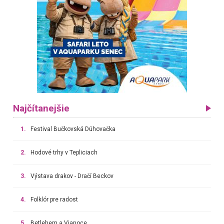
Najčítanejšie
1.
Festival Bučkovská Dúhovačka
2.
Hodové trhy v Tepliciach
3.
Výstava drakov - Dračí Beckov
4.
Folklór pre radost
5.
Betlehem a Vianoce