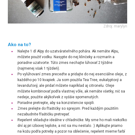
Zdroj: marylyn
Ako na to?
Nalejte 1 dl Alpy do uzatvárateľného pohára. Ak nemáte Alpu,
môžete použiť vodku. Nasypte do nej klinčeky a rozmarín a
poriadne uzatvorte. Túto zmes nechajte lúhovať 2 týždne
(najmenej však 1 týždeň).
Po vylúhovaní zmes preceďte a pridajte do nej esenciálne oleje, z
každého po 10 kvapiek. Ja som použila Tea Tree, eukalyptový a
levanduľový, ale pridať môžete napríklad aj citronelu. Oleje
môžete kombinovať podľa vlastnej vôle, ak nemáte všetky, nič sa
nedeje, použite akýkoľvek z vyššie spomenutých.
Poriadne pretrepte, aby sa konzistencie spojili.
Zmes prelejte do fľaštičky so sprejom. Pred každým použitím
nezabudnite fľaštičku pretrepať.
Repelent skladujte ideálne v chladničke. My sme ho mali niekoľko
dní aj pri izbovej teplote, a nič sa mu nestalo. :) Aplikujte priamo
na kožu podľa potreby a pozor na oblečenie, repelent mierne farbí