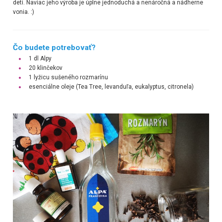
deti. Naviac jeho výroba je úplne jednoduchá a nenáročná a nádherne
vonia. :)
Čo budete potrebovať?
1 dl Alpy
20 klinčekov
1 lyžicu sušeného rozmarínu
esenciálne oleje (Tea Tree, levanduľa, eukalyptus, citronela)