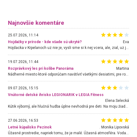
Najnovšie komentáre
25.07.2026, 11:14
Hojdačky v prírode - kde všade sú ukryté?
Eva
Hojdacka v Krpelanoch uz nie je, vysli sme si k nej vcera, ale, zial, uz je znicena. Ak sem planujete cestu len kvoli hojdacke, mozete si ju usetrit. Krasny vyhlad je tu vsak aj bez hojdacky :-)
19.07.2026, 11:44
Rozprávkový les pri kolibe Panoráma
Martina
Nádherné miesto ktoré odporúčam navštíviť všetkými desiatimi, pre rodiny s deťmi, dôchodcom... Proste a jednoducho ozaj rozprávkový les.. určite ešte prídeme. Odniesli sme si na pamiatku krásne tričká,
09.07.2026, 15:15
Vnútorné detské ihrisko LEGIONARIK v LEGIA Fitness
Elena Selecká
Kútik výborný, ale hlučná hudba úplne nevhodná pre deti. Na moju žiadosť o aspoň sušenie nereagovali.
27.06.2026, 16:53
Letné kúpalisko Pezinok
. Monika Lipovská
Úžasné prostredie, napriek tomu, že je malé. Úžasná atmosféra. Voda fantastická a nádherná. Ľudí je pomerne veľa, ale su mili a ohľaduplní. Je veľmi zaujímavé sledovať, ako dokážu spolu športovať cudzí ľudia a bez ohľadu na vek. Vládne tu pohoda. Vnuka neviem dostať z vody. Ďakujem za krásny deň . Urcite sa sem vrátim. Jediný problém je s parkovaním, ale aj ten sa mi podarilo vyriešiť. Monika Bratislava