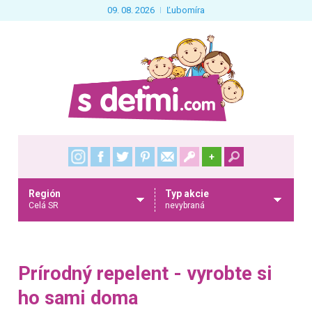
09. 08. 2026
Ľubomíra
+
Región
Typ akcie
Celá SR
nevybraná
Prírodný repelent - vyrobte si
ho sami doma