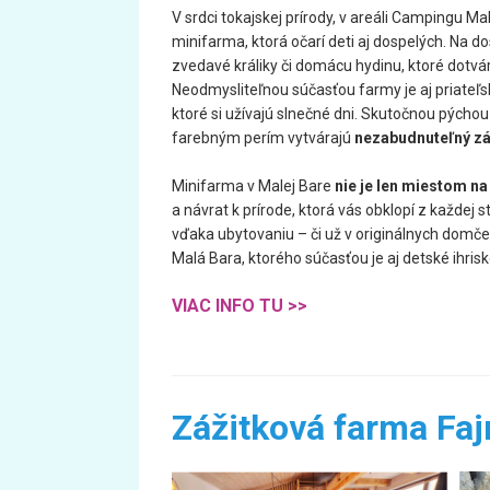
V srdci tokajskej prírody, v areáli Campingu M
minifarma, ktorá očarí deti aj dospelých. Na 
zvedavé králiky či domácu hydinu, ktoré dotvá
Neodmysliteľnou súčasťou farmy je aj priateľs
ktoré si užívajú slnečné dni. Skutočnou pýchou
farebným perím vytvárajú
nezabudnuteľný zá
Minifarma v Malej Bare
nie je len miestom na
a návrat k prírode, ktorá vás obklopí z každej 
vďaka ubytovaniu – či už v originálnych dom
Malá Bara, ktorého súčasťou je aj detské ihris
VIAC INFO TU >>
Zážitková farma Fa