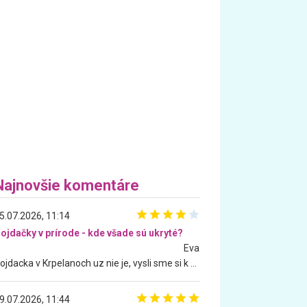
Najnovšie komentáre
5.07.2026, 11:14
ojdačky v prírode - kde všade sú ukryté?
Eva
Hojdacka v Krpelanoch uz nie je, vysli sme si k nej vcera, ale, zial, uz je znicena. Ak sem planujete cestu len kvoli hojdacke, mozete si ju usetrit. Krasny vyhlad je tu vsak aj bez hojdacky :-)
9.07.2026, 11:44