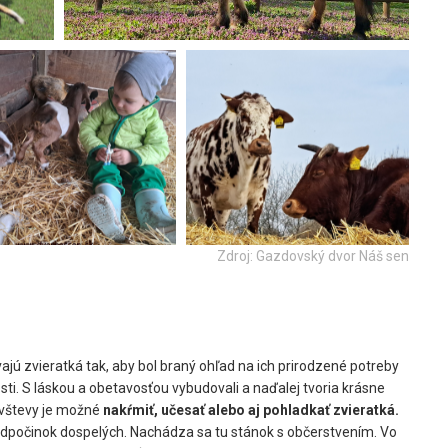
Zdroj: Gazdovský dvor Náš sen
ú zvieratká tak, aby bol braný ohľad na ich prirodzené potreby
nosti. S láskou a obetavosťou vybudovali a naďalej tvoria krásne
ávštevy je možné
nakŕmiť, učesať alebo aj pohladkať zvieratká.
 odpočinok dospelých. Nachádza sa tu stánok s občerstvením. Vo