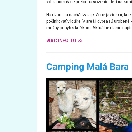
vybranom čase prebieha
vozenie detí na koni
Na dvore sa nachádza aj krásne
jazierko
, kde
počlnkovať v loďke. V areáli dvora sú urobené
možný pohyb s kočíkom. Aktuálne dianie nájde
VIAC INFO TU >>
Camping Malá Bara