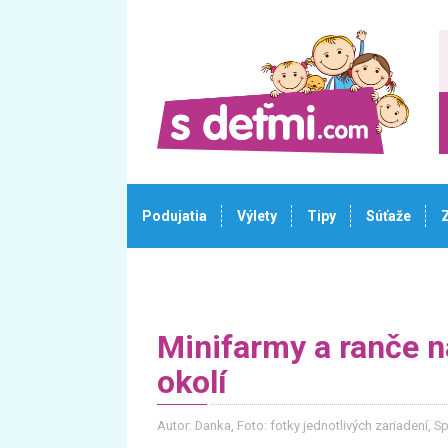
Podujatia
Výlety
Tipy
Súťaže
Minifarmy a ranče n
okolí
Autor: Danka
, Foto: fotky jednotlivých zariadení,