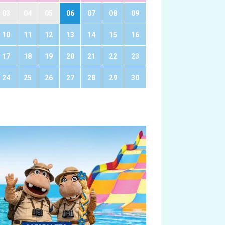
03
04
05
06
07
08
09
10
11
12
13
14
15
16
17
18
19
20
21
22
23
24
25
26
27
28
29
30