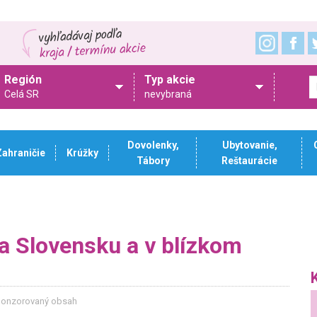
Región
Typ akcie
Celá SR
nevybraná
Dovolenky,
Ubytovanie,
Zahraničie
Krúžky
Tábory
Reštaurácie
a Slovensku a v blízkom
 Sponzorovaný obsah