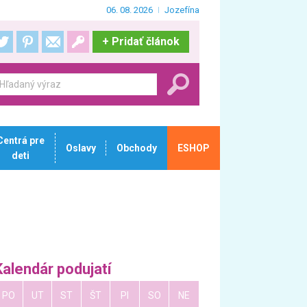
06. 08. 2026
Jozefína
+
Pridať článok
Centrá pre
Oslavy
Obchody
ESHOP
deti
Kalendár podujatí
PO
UT
ST
ŠT
PI
SO
NE