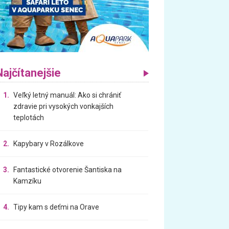
Najčítanejšie
1.
Veľký letný manuál: Ako si chrániť
zdravie pri vysokých vonkajších
teplotách
2.
Kapybary v Rozálkove
3.
Fantastické otvorenie Šantiska na
Kamzíku
4.
Tipy kam s deťmi na Orave