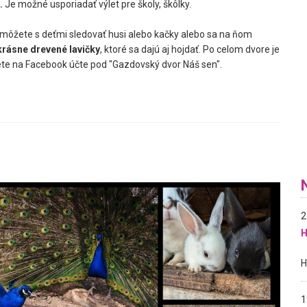
.
Je možné usporiadať výlet pre školy, škôlky.
 môžete s deťmi sledovať husi alebo kačky alebo sa na ňom
krásne drevené lavičky
, ktoré sa dajú aj hojdať. Po celom dvore je
te na Facebook účte pod "Gazdovský dvor Náš sen".
2
H
1