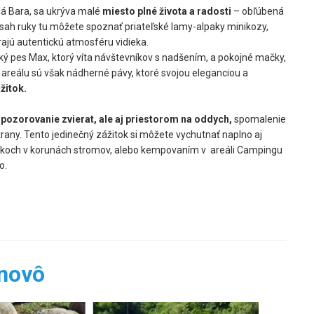
alá Bara, sa ukrýva malé
miesto plné života a radosti
– obľúbená
dosah ruky tu môžete spoznať priateľské lamy-alpaky minikozy,
rajú autentickú atmosféru vidieka.
ký pes Max, ktorý víta návštevníkov s nadšením, a pokojné mačky,
 areálu sú však nádherné pávy, ktoré svojou eleganciou a
žitok.
 pozorovanie zvierat, ale aj priestorom na oddych,
spomalenie
strany. Tento jedinečný zážitok si môžete vychutnať naplno aj
čekoch v korunách stromov, alebo kempovaním v areáli Campingu
ko.
jnovô