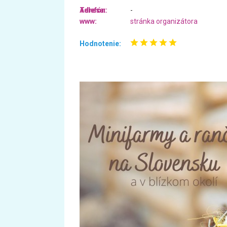
Adresa:
Telefón:
-
www:
stránka organizátora
Hodnotenie: