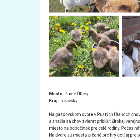
Mesto:
Pusté Úľany
Kraj:
Trnavský
Na gazdovskom dvore v Pustých Úľanoch chovaj
a snažia sa chov zvierat priblížiť širokej verej
miesto na odpočinok pre celé rodiny. Počas n
Na dvore sú miesta určené pre hry detí aj pre