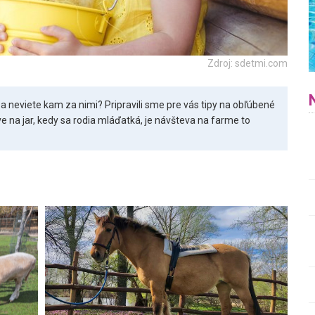
Zdroj: sdetmi.com
 a neviete kam za nimi? Pripravili sme pre vás tipy na obľúbené
áve na jar, kedy sa rodia mláďatká, je návšteva na farme to