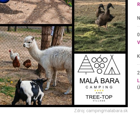
R
0
2
L
Zdroj: campingmalabara.sk