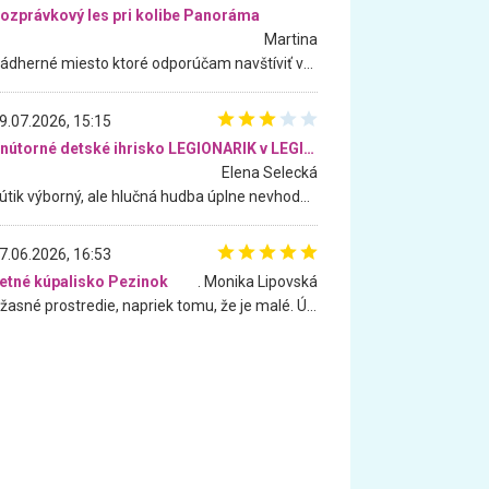
ozprávkový les pri kolibe Panoráma
Martina
Nádherné miesto ktoré odporúčam navštíviť všetkými desiatimi, pre rodiny s deťmi, dôchodcom... Proste a jednoducho ozaj rozprávkový les.. určite ešte prídeme. Odniesli sme si na pamiatku krásne tričká,
9.07.2026, 15:15
Vnútorné detské ihrisko LEGIONARIK v LEGIA Fitness
Elena Selecká
Kútik výborný, ale hlučná hudba úplne nevhodná pre deti. Na moju žiadosť o aspoň sušenie nereagovali.
7.06.2026, 16:53
etné kúpalisko Pezinok
. Monika Lipovská
Úžasné prostredie, napriek tomu, že je malé. Úžasná atmosféra. Voda fantastická a nádherná. Ľudí je pomerne veľa, ale su mili a ohľaduplní. Je veľmi zaujímavé sledovať, ako dokážu spolu športovať cudzí ľudia a bez ohľadu na vek. Vládne tu pohoda. Vnuka neviem dostať z vody. Ďakujem za krásny deň . Urcite sa sem vrátim. Jediný problém je s parkovaním, ale aj ten sa mi podarilo vyriešiť. Monika Bratislava