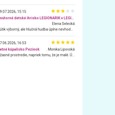
9.07.2026, 15:15
Vnútorné detské ihrisko LEGIONARIK v LEGIA Fitness
Elena Selecká
Kútik výborný, ale hlučná hudba úplne nevhodná pre deti. Na moju žiadosť o aspoň sušenie nereagovali.
7.06.2026, 16:53
etné kúpalisko Pezinok
. Monika Lipovská
Úžasné prostredie, napriek tomu, že je malé. Úžasná atmosféra. Voda fantastická a nádherná. Ľudí je pomerne veľa, ale su mili a ohľaduplní. Je veľmi zaujímavé sledovať, ako dokážu spolu športovať cudzí ľudia a bez ohľadu na vek. Vládne tu pohoda. Vnuka neviem dostať z vody. Ďakujem za krásny deň . Urcite sa sem vrátim. Jediný problém je s parkovaním, ale aj ten sa mi podarilo vyriešiť. Monika Bratislava