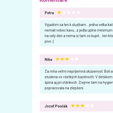
Petra
Vyjadrim sa len k sluzbam... jedna velka k
nemali vobec kavu...z jedla uplne minimum n
na cely den a nema si tam co kupit....ten kt
pivo :(
Nika
Za mňa veľmi nepríjemná skúsenosť. Boli s
studena vo všetkých bazénoch. V detskom de
špina aj pri stánkoch. Zrejme tam na hygien
popracovala na zlepšení.
Jozef Pončák