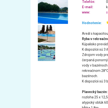
Telefón:
0
E-mail:
k
www:
s
Hodnotenie:
Areál s kapacitou
Ryba v rekreačne
Kúpalisko prevá
K dispozícii sú 3 
Zdrojom vody pre
čerpaná ponorným
vody v bazénoch 
rekreačnom 28°
bazénoch.
K dispozícii sú 3
Plavecký bazén:
rozloha 25 x 12,
atypický oblúk 6
hĺbka 1,8m