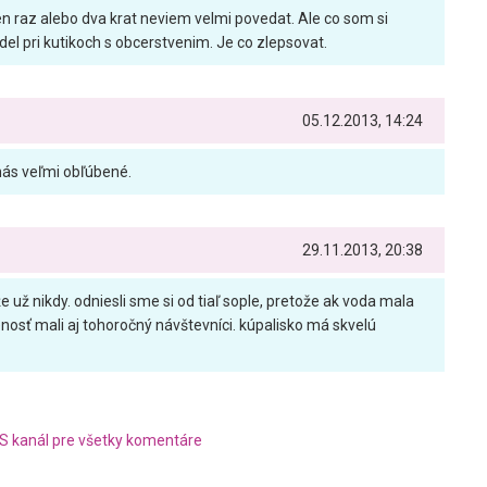
n raz alebo dva krat neviem velmi povedat. Ale co som si
el pri kutikoch s obcerstvenim. Je co zlepsovat.
05.12.2013, 14:24
 nás veľmi obľúbené.
29.11.2013, 20:38
už nikdy. odniesli sme si od tiaľ sople, pretože ak voda mala
senosť mali aj tohoročný návštevníci. kúpalisko má skvelú
S kanál pre všetky komentáre