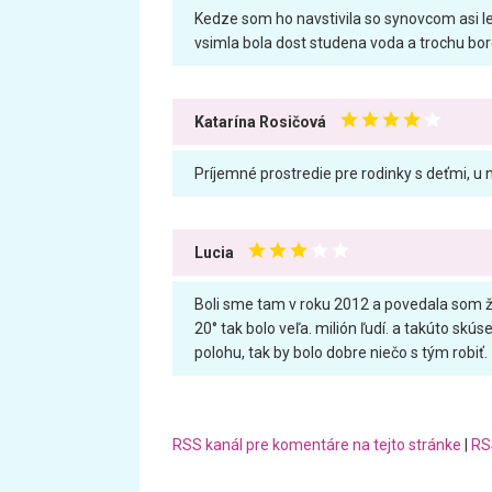
Kedze som ho navstivila so synovcom asi le
vsimla bola dost studena voda a trochu bord
Katarína Rosičová
Príjemné prostredie pre rodinky s deťmi, u
Lucia
Boli sme tam v roku 2012 a povedala som že 
20° tak bolo veľa. milión ľudí. a takúto skú
polohu, tak by bolo dobre niečo s tým robiť.
RSS kanál pre komentáre na tejto stránke
|
RS