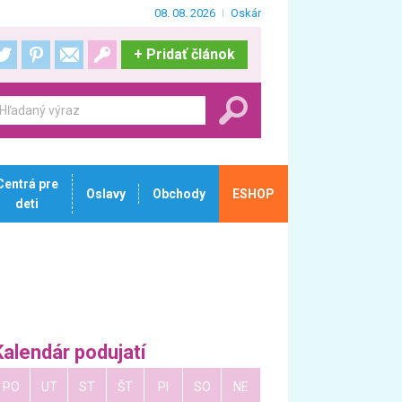
08. 08. 2026
Oskár
+
Pridať článok
Centrá pre
Oslavy
Obchody
ESHOP
deti
Kalendár podujatí
PO
UT
ST
ŠT
PI
SO
NE