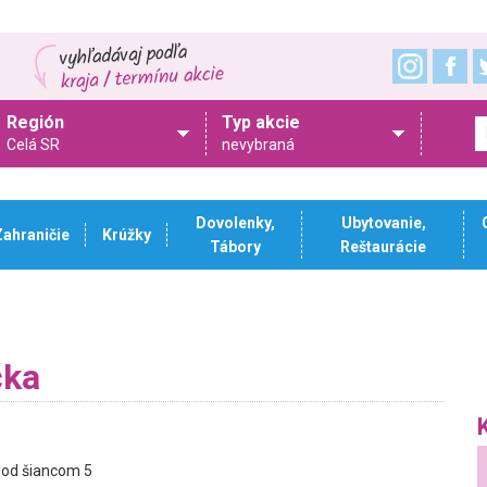
Región
Typ akcie
Celá SR
nevybraná
Dovolenky,
Ubytovanie,
Zahraničie
Krúžky
Tábory
Reštaurácie
čka
od šiancom 5