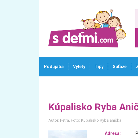
Podujatia
Výlety
Tipy
Súťaže
Kúpalisko Ryba Ani
Autor: Petra
, Foto: Kúpalisko Ryba anička
Adresa:
P