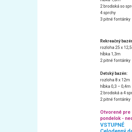
2 brodiská so sp
4 sprchy
3 pitné fontánky
Rekreačný bazé
rozloha 25 x 12,
hĺbka 1,3m
2 pitné fontánky
Detský bazén:
rozloha 8 x 12m
hĺbka 0,3 – 0,4m
2 brodiská a 4 sp
2 pitné fontánky
Otvorené pre 
pondelok - ned
VSTUPNÉ
Celodenný do