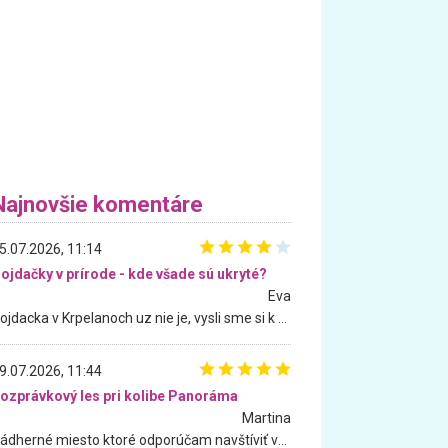
Najnovšie komentáre
5.07.2026, 11:14
ojdačky v prírode - kde všade sú ukryté?
Eva
Hojdacka v Krpelanoch uz nie je, vysli sme si k nej vcera, ale, zial, uz je znicena. Ak sem planujete cestu len kvoli hojdacke, mozete si ju usetrit. Krasny vyhlad je tu vsak aj bez hojdacky :-)
9.07.2026, 11:44
ozprávkový les pri kolibe Panoráma
Martina
Nádherné miesto ktoré odporúčam navštíviť všetkými desiatimi, pre rodiny s deťmi, dôchodcom... Proste a jednoducho ozaj rozprávkový les.. určite ešte prídeme. Odniesli sme si na pamiatku krásne tričká,