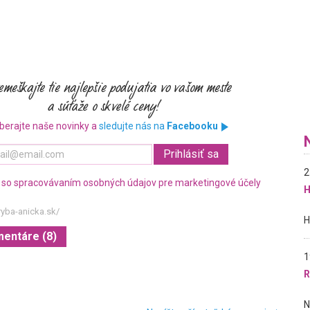
berajte naše novinky a
sledujte nás na
Facebooku
2
 so spracovávaním osobných údajov pre marketingové účely
H
ryba-anicka.sk/
mentáre (8)
1
R