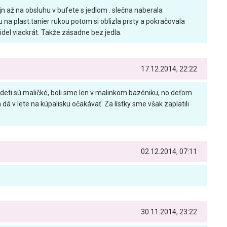
jn až na obsluhu v bufete s jedlom . slečna naberala
 na plast.tanier rukou potom si oblizla prsty a pokračovala
idel viackrát. Takže zásadne bez jedla.
17.12.2014, 22:22
o deti sú maličké, boli sme len v malinkom bazéniku, no deťom
sa dá v lete na kúpalisku očakávať. Za lístky sme však zaplatili
02.12.2014, 07:11
30.11.2014, 23:22