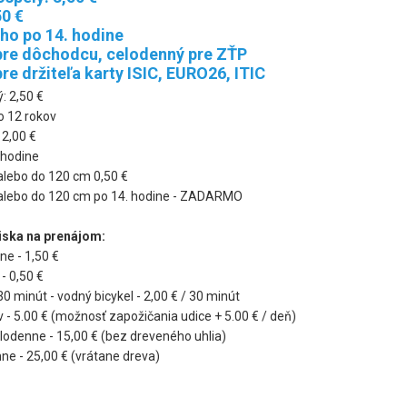
50 €
ého po 14. hodine
pre dôchodcu, celodenný pre ZŤP
re držiteľa karty ISIC, EURO26, ITIC
: 2,50 €
do 12 rokov
 2,00 €
. hodine
 alebo do 120 cm 0,50 €
 alebo do 120 cm po 14. hodine - ZADARMO
iska na prenájom:
ne - 1,50 €
- 0,50 €
 30 minút - vodný bicykel - 2,00 € / 30 minút
v - 5.00 € (možnosť zapožičania udice + 5.00 € / deň)
elodenne - 15,00 € (bez dreveného uhlia)
ne - 25,00 € (vrátane dreva)