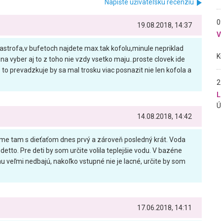
Napíšte užívateľskú recenziu
0
19.08.2018, 14:37
atastrofa,v bufetoch najdete max.tak kofolu,minule nepriklad
a vyber aj to z toho nie vzdy vsetko maju..proste clovek ide
o to prevadzkuje by sa mal trosku viac posnazit nie len kofola a
2
L
14.08.2018, 14:42
me tam s dieťaťom dnes prvý a zároveň posledný krát. Voda
tto. Pre deti by som určite volila teplejšie vodu. V bazéne
u veľmi nedbajú, nakoľko vstupné nie je lacné, určite by som
17.06.2018, 14:11