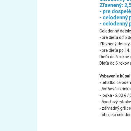
Zľavnený: 2,
- pre dospel
- celodenný 
- celodenný p
Celodenný detský
- pre dieťa od 5 
Zľavnený detský:
- pre dieťa po 14
Dieťa do 6 rokov
Dieťa do 6 rokov
Vybavenie kúpal
- lehátko celoden
- šatňová skrinka 
- loďka - 2,00 € /
- športový rybolo
- záhradný gril c
- ohnisko celoden