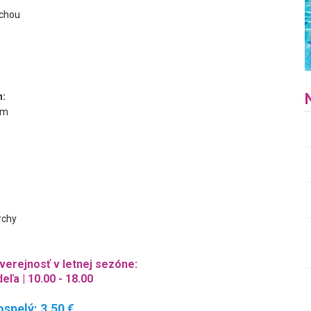
rchou
n:
5m
rchy
verejnosť v letnej sezóne:
eľa | 10.00 - 18.00
spelý: 3,50 €