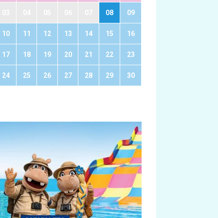
03
04
05
06
07
08
09
10
11
12
13
14
15
16
17
18
19
20
21
22
23
24
25
26
27
28
29
30