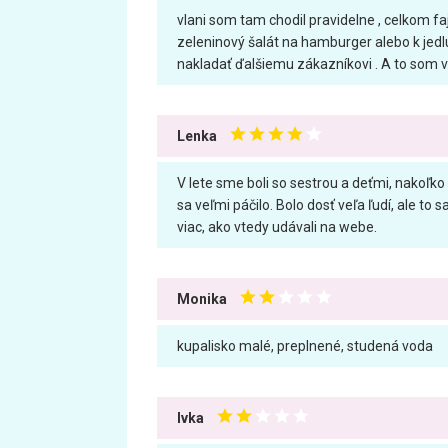
vlani som tam chodil pravidelne , celkom fa
zeleninový šalát na hamburger alebo k jedlu
nakladať ďalšiemu zákazníkovi . A to som v
Lenka
V lete sme boli so sestrou a deťmi, nakoľk
sa veľmi páčilo. Bolo dosť veľa ľudí, ale to 
viac, ako vtedy udávali na webe.
Monika
kupalisko malé, preplnené, studená voda
Ivka