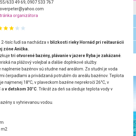
55/633 49 69, 0907 533 767
overpeter@yahoo.com
tránka organizátora
 2-tisíc ľudí sa nachádza v
blízkosti rieky Hornád pri reštaurácii
j zóne Anička.
dzkuje
tri otvorené bazény, plávanie v jazere Ryba je zakázané
.
ihriská na plážový volejbal a ďalšie doplnkové služby.
 naplnenie bazénov sú studne nad areálom. Zo studní je voda
i čerpadlami a privádzaná potrubím do areálu bazénov. Teplota
je najmenej 18°C, v plaveckom bazéne neprekročí 26°C, v
C a
v detskom 30°C
. Trikrát za deň sa sleduje teplota vody v
 bazény s vyhrievanou vodou.
5m
0 m2