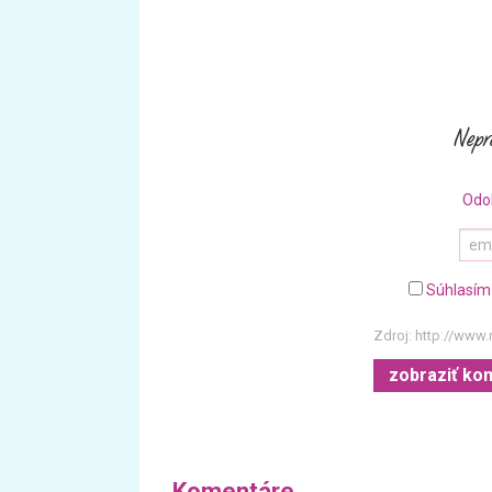
Odo
Súhlasím
Zdroj:
http://www.
zobraziť ko
Komentáre