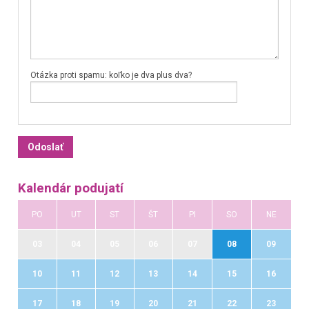
Otázka proti spamu: koľko je dva plus dva?
Kalendár podujatí
PO
UT
ST
ŠT
PI
SO
NE
03
04
05
06
07
08
09
10
11
12
13
14
15
16
17
18
19
20
21
22
23