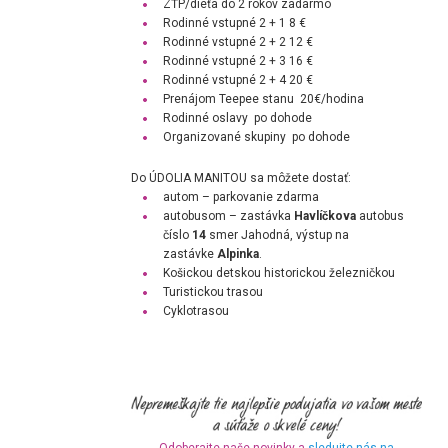
ZŤP/dieťa do 2 rokov
zadarmo
Rodinné vstupné 2 + 1 8
€
Rodinné vstupné 2 + 2
12 €
Rodinné vstupné 2 + 3
16 €
Rodinné vstupné 2 + 4 20
€
Prenájom Teepee stanu 20€/hodina
Rodinné oslavy po dohode
Organizované skupiny po dohode
Do ÚDOLIA MANITOU sa môžete dostať:
autom – parkovanie zdarma
autobusom – zastávka
Havlíčkova
autobus
číslo
14
smer Jahodná, výstup na
zastávke
Alpinka
.
Košickou detskou historickou železničkou
Turistickou trasou
Cyklotrasou
Odoberajte naše novinky a
sledujte nás na