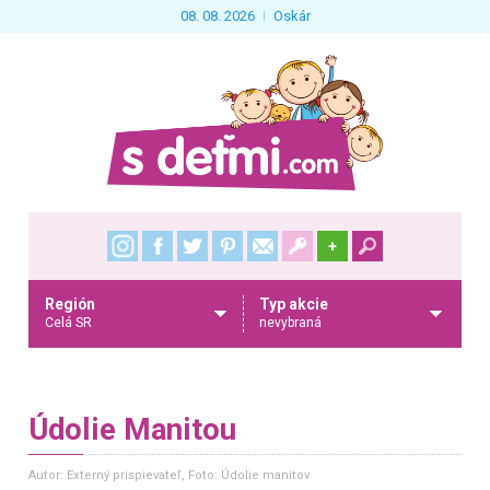
08. 08. 2026
Oskár
+
Región
Typ akcie
Celá SR
nevybraná
Údolie Manitou
Autor: Externý prispievateľ
, Foto: Údolie manitov