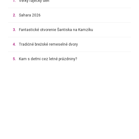
1.
Veľký rajecký deň
2.
Sahara 2026
3.
Fantastické otvorenie Šantiska na Kamzíku
4.
Tradičné brežské remeselné dvory
5.
Kam s deťmi cez letné prázdniny?