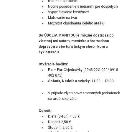
Rodinné opekanie
Nočné posedenie s indiánmi pre dospelých
Vypožičiavanie kostýmov
Maľovanie na tvár
Možnosť objednania celého areálu
Do ÚDOLIA MANITOU je možné dostať sa po
vlastnej osi autom, mestskou hromadnou
dopravou alebo turistickým chodníkom a
cyklotrasou.
Otváracie hodiny:
Po – Pia:
Objednávky (0948 22O 090/ 0918
402 075)
Sobota, Nedeľa a sviatky:
11:00 – 18:00
V prípade zlých poveternostných podmienok
sa areál uzatvára.
Cenník:
Dieťa (3-15r.)
4,50 €
Dospelí
2,50 €
Študenti
2,50 €