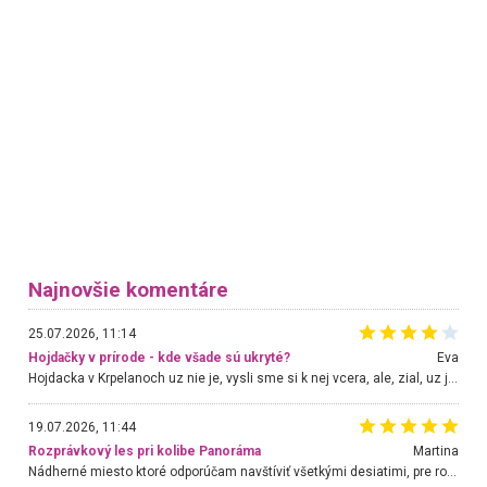
Najnovšie komentáre
25.07.2026, 11:14
Hojdačky v prírode - kde všade sú ukryté?
Eva
Hojdacka v Krpelanoch uz nie je, vysli sme si k nej vcera, ale, zial, uz je znicena. Ak sem planujete cestu len kvoli hojdacke, mozete si ju usetrit. Krasny vyhlad je tu vsak aj bez hojdacky :-)
19.07.2026, 11:44
Rozprávkový les pri kolibe Panoráma
Martina
Nádherné miesto ktoré odporúčam navštíviť všetkými desiatimi, pre rodiny s deťmi, dôchodcom... Proste a jednoducho ozaj rozprávkový les.. určite ešte prídeme. Odniesli sme si na pamiatku krásne tričká,