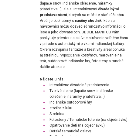
(lapače snov, indiánske oblečenie, náramky
priateľstva…), ale aj interaktívnymi
divadelnými
predstaveniami
, ktorých sa môžete stať súčasťou.
Areál je obohatený o
náučný chodník
, kde sa
návštevníci môžu dozvedieť množstvo informácií o
lese a jeho obyvateľoch. ÚDOLIE MANITOU vám
poskytuje priestor na aktívne strávenie voľného času
v prírode s autentickými prvkami indiánskej kultúry.
Okrem rozvíjania fantázie a kreativity areál ponúka
aj strelnicu, vypožičanie kostýmov, maľovanie na
tvár, outdoorové indiánske hry, fotosteny a mnohé
ďalšie atrakcie.
Nájdete u nás:
Interaktívne divadelné predstavenia
Tvorivé dielne (lapače snov, indiánske
oblečenie, náramky priateľstva…)
Indiánske outdoorové hry
streľba z luku
Strelnica
Fotosteny / Tematické fotenie (na objednávku)
Opatrovanie detí (na objednávku)
Detské tematické oslavy