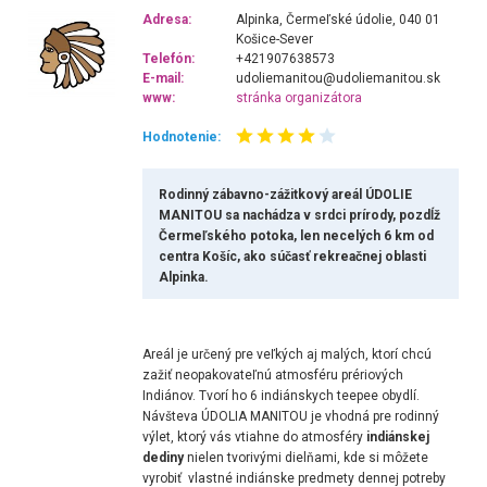
Adresa:
Alpinka, Čermeľské údolie, 040 01
Košice-Sever
Telefón:
+421907638573
E-mail:
udoliemanitou@udoliemanitou.sk
www:
stránka organizátora
Hodnotenie:
Rodinný zábavno-zážitkový areál ÚDOLIE
MANITOU sa nachádza v srdci prírody, pozdĺž
Čermeľského potoka, len necelých 6 km od
centra Košíc, ako súčasť rekreačnej oblasti
Alpinka.
Areál je určený pre veľkých aj malých, ktorí chcú
zažiť neopakovateľnú atmosféru prériových
Indiánov. Tvorí ho 6 indiánskych teepee obydlí.
Návšteva ÚDOLIA MANITOU je vhodná pre rodinný
výlet, ktorý vás vtiahne do atmosféry
indiánskej
dediny
nielen tvorivými dielňami, kde si môžete
vyrobiť vlastné indiánske predmety dennej potreby