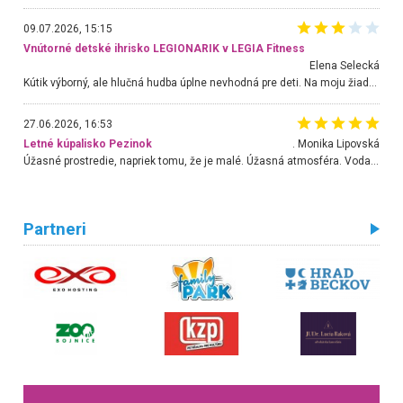
09.07.2026, 15:15
Vnútorné detské ihrisko LEGIONARIK v LEGIA Fitness
Elena Selecká
Kútik výborný, ale hlučná hudba úplne nevhodná pre deti. Na moju žiadosť o aspoň sušenie nereagovali.
27.06.2026, 16:53
Letné kúpalisko Pezinok
. Monika Lipovská
Úžasné prostredie, napriek tomu, že je malé. Úžasná atmosféra. Voda fantastická a nádherná. Ľudí je pomerne veľa, ale su mili a ohľaduplní. Je veľmi zaujímavé sledovať, ako dokážu spolu športovať cudzí ľudia a bez ohľadu na vek. Vládne tu pohoda. Vnuka neviem dostať z vody. Ďakujem za krásny deň . Urcite sa sem vrátim. Jediný problém je s parkovaním, ale aj ten sa mi podarilo vyriešiť. Monika Bratislava
Partneri