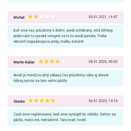
05.01.2021, 19:47
Michal
Boli sme cez prázdniny s deťmi, areál schátraný, veľa žihľavy,
prišlo nám to vysoké vstupné za to čo areál ponúka. Treba
obnoviť rozpadávajúce prvky, trošku zutulnit.
08.01.2020, 00:05
Martin Kašiar
Areál je menší,no plný zábavy.Cez prázdniny robia aj denné
tábory,synovi sa tam veľmi páčilo.
06.01.2020, 14:10
Stanka
Zasli sme neplánovane, keď sme vystúpili bz vláčika. Deťom sa
páčilo, niečo iné, netradičné. Tancovali, tvorili.