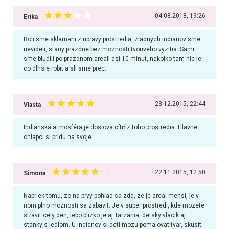
04.08.2018, 19:26
Erika
Boli sme sklamani z upravy prostredia, ziadnych indianov sme
nevideli, stany prazdne bez moznosti tvoriveho vyzitia. Sami
sme bludili po prazdnom areali asi 10 minut, nakolko tam nie je
co dlhsie robit a sli sme prec..
23.12.2015, 22:44
Vlasta
Indianská atmosféra je doslova cítiť z toho prostredia. Hlavne
chlapci si prídu na svoje
22.11.2015, 12:50
Simona
Napriek tomu, ze na prvy pohlad sa zda, ze je areal mensi, je v
nom plno moznosti sa zabavit. Je v super prostredi, kde mozete
stravit cely den, lebo blizko je aj Tarzania, detsky vlacik aj
stanky s jedlom. U indianov si deti mozu pomalovat tvar, skusit