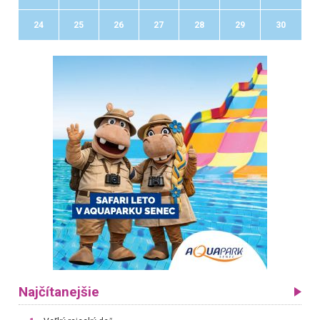
24
25
26
27
28
29
30
Najčítanejšie