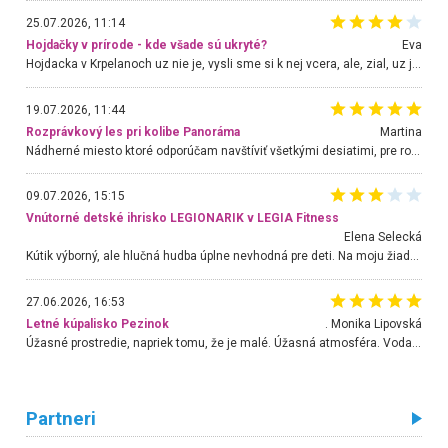
25.07.2026, 11:14
Hojdačky v prírode - kde všade sú ukryté?
Eva
Hojdacka v Krpelanoch uz nie je, vysli sme si k nej vcera, ale, zial, uz je znicena. Ak sem planujete cestu len kvoli hojdacke, mozete si ju usetrit. Krasny vyhlad je tu vsak aj bez hojdacky :-)
19.07.2026, 11:44
Rozprávkový les pri kolibe Panoráma
Martina
Nádherné miesto ktoré odporúčam navštíviť všetkými desiatimi, pre rodiny s deťmi, dôchodcom... Proste a jednoducho ozaj rozprávkový les.. určite ešte prídeme. Odniesli sme si na pamiatku krásne tričká,
09.07.2026, 15:15
Vnútorné detské ihrisko LEGIONARIK v LEGIA Fitness
Elena Selecká
Kútik výborný, ale hlučná hudba úplne nevhodná pre deti. Na moju žiadosť o aspoň sušenie nereagovali.
27.06.2026, 16:53
Letné kúpalisko Pezinok
. Monika Lipovská
Úžasné prostredie, napriek tomu, že je malé. Úžasná atmosféra. Voda fantastická a nádherná. Ľudí je pomerne veľa, ale su mili a ohľaduplní. Je veľmi zaujímavé sledovať, ako dokážu spolu športovať cudzí ľudia a bez ohľadu na vek. Vládne tu pohoda. Vnuka neviem dostať z vody. Ďakujem za krásny deň . Urcite sa sem vrátim. Jediný problém je s parkovaním, ale aj ten sa mi podarilo vyriešiť. Monika Bratislava
Partneri