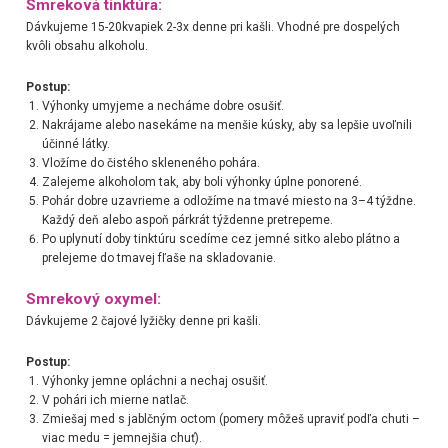
Smreková tinktúra:
Dávkujeme 15-20kvapiek 2-3x denne pri kašli. Vhodné pre dospelých
kvôli obsahu alkoholu.
Postup:
Výhonky umyjeme a necháme dobre osušiť.
Nakrájame alebo nasekáme na menšie kúsky, aby sa lepšie uvoľnili
účinné látky.
Vložíme do čistého skleneného pohára.
Zalejeme alkoholom tak, aby boli výhonky úplne ponorené.
Pohár dobre uzavrieme a odložíme na tmavé miesto na 3–4 týždne.
Každý deň alebo aspoň párkrát týždenne pretrepeme.
Po uplynutí doby tinktúru scedíme cez jemné sitko alebo plátno a
prelejeme do tmavej fľaše na skladovanie.
Smrekový oxymel:
Dávkujeme 2 čajové lyžičky denne pri kašli.
Postup:
Výhonky jemne opláchni a nechaj osušiť.
V pohári ich mierne natlač.
Zmiešaj med s jablčným octom (pomery môžeš upraviť podľa chuti –
viac medu = jemnejšia chuť).