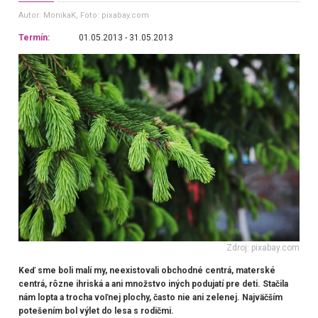
Autor: MonikaK
, Foto: pixabay.com
Termín:
01.05.2013 - 31.05.2013
Zdroj: pixabay.com
Keď sme boli malí my, neexistovali obchodné centrá, materské
centrá, rôzne ihriská a ani množstvo iných podujatí pre deti. Stačila
nám lopta a trocha voľnej plochy, často nie ani zelenej. Najväčším
potešením bol výlet do lesa s rodičmi.