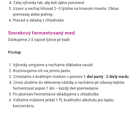
Zalej výhonky tak, aby boli úplne ponorené.
Uzavri a nechaj lúhovať 2–3 týždne na tmavom mieste. Občas
premiešaj alebo pretrep.
Preceď a skladuj v chladničke.
Smrekový fermentovaný med:
Dávkujeme 2-3 čajové lyžice pri kašli.
Postup:
Výhonky umyjeme a necháme dôkladne osušiť.
Rozmixujeme ich na jemnú pastu.
Zmiešame s kvalitným medom v pomere
1 diel pasty : 2 diely medu
.
Zmes uložíme do sklenenej nádoby a necháme pri izbovej teplote
fermentovať aspoň 7 dní – každý deň premiešame.
Po ukončení fermentácie skladujeme v chladničke.
Voliteľne môžeme pridať 1 PL kvalitného alkoholu pre lepšiu
konzerváciu.