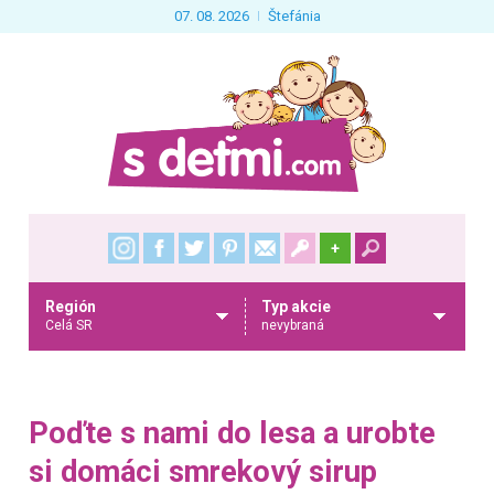
07. 08. 2026
Štefánia
+
Región
Typ akcie
Celá SR
nevybraná
Poďte s nami do lesa a urobte
si domáci smrekový sirup