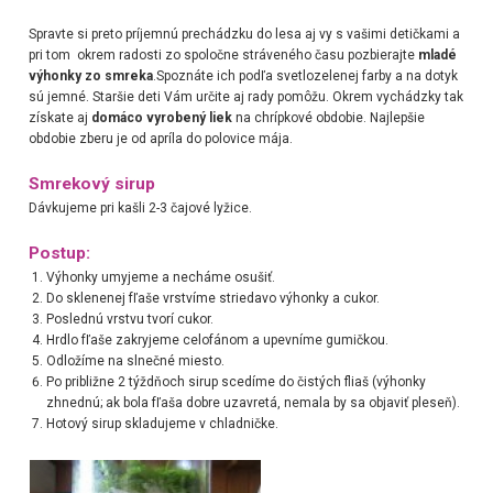
Spravte si preto príjemnú prechádzku do lesa aj vy s vašimi detičkami a
pri tom okrem radosti zo spoločne stráveného času pozbierajte
mladé
výhonky zo smreka
.Spoznáte ich podľa svetlozelenej farby a na dotyk
sú jemné. Staršie deti Vám určite aj rady pomôžu. Okrem vychádzky tak
získate aj
domáco vyrobený liek
na chrípkové obdobie. Najlepšie
obdobie zberu je od apríla do polovice mája.
Smrekový sirup
Dávkujeme pri kašli 2-3 čajové lyžice.
Postup:
Výhonky umyjeme a necháme osušiť.
Do sklenenej fľaše vrstvíme striedavo výhonky a cukor.
Poslednú vrstvu tvorí cukor.
Hrdlo fľaše zakryjeme celofánom a upevníme gumičkou.
Odložíme na slnečné miesto.
Po približne 2 týždňoch sirup scedíme do čistých fliaš (výhonky
zhnednú; ak bola fľaša dobre uzavretá, nemala by sa objaviť pleseň).
Hotový sirup skladujeme v chladničke.