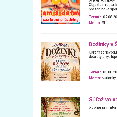
overených tipov n
Objavte miesta, 
prázdninové spomi
Termín:
07.08.20
Mesto:
SR
Dožinky v 
Okrem sprievodu 
dobroty a vystúp
Termín:
08.08.2
Mesto:
Šurianky
Súťaž vo v
o pohár primátor