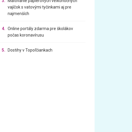
3.
Maľovanie papierových veľkonočných
vajíčok s vatovými tyčinkami aj pre
najmenších
4.
Online portály zdarma pre školákov
počas koronavírusu
5.
Dostihy v Topoľčiankach