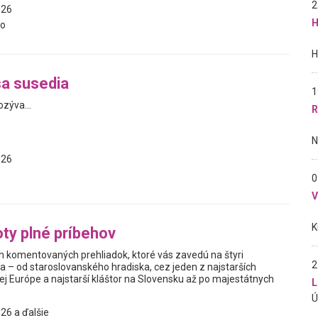
2
026
H
vo
a susedia
1
zýva...
R
026
0
ty plné príbehov
h komentovaných prehliadok, ktoré vás zavedú na štyri
2
 – od staroslovanského hradiska, cez jeden z najstarších
ej Európe a najstarší kláštor na Slovensku až po majestátnych
L
26 a ďalšie