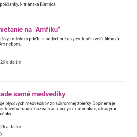
poľčianky, Nitrianska Blatnica
ietanie na "Amfíku"
ošíky, rodinku a príďte si oddýchnuť a vychutnať skvelú, filmovú
ým nebom...
26 a ďalšie
šade samé medvedíky
je plyšových medvedíkov zo súkromnej zbierky. Doplnená je
ierkového fondu múzea a pomocným materiálom, s ktorými
scénky.
26 a ďalšie
y