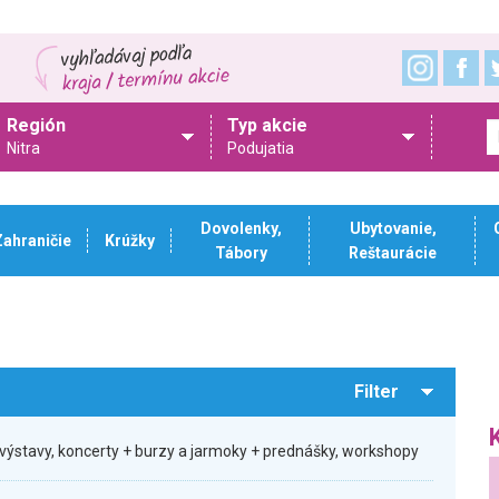
Región
Typ akcie
Nitra
Podujatia
Dovolenky,
Ubytovanie,
Zahraničie
Krúžky
Tábory
Reštaurácie
Filter
výstavy, koncerty + burzy a jarmoky + prednášky, workshopy