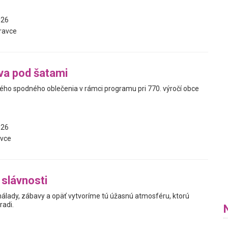
026
ravce
va pod šatami
kého spodného oblečenia v rámci programu pri 770. výročí obce
026
vce
slávnosti
 nálady, zábavy a opäť vytvoríme tú úžasnú atmosféru, ktorú
radi.