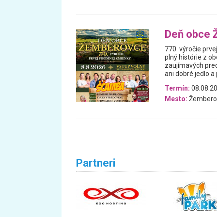
Deň obce 
770. výročie prv
plný histórie z o
zaujímavých pre
ani dobré jedlo a 
Termín:
08.08.2
Mesto:
Žembero
Partneri