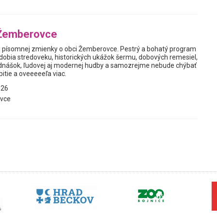
Žemberovce
ej písomnej zmienky o obci Žemberovce. Pestrý a bohatý program
bdobia stredoveku, historických ukážok šermu, dobových remesiel,
dnášok, ľudovej aj modernej hudby a samozrejme nebude chýbať
pitie a oveeeeeľa viac.
026
vce