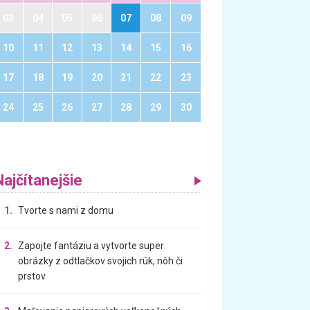
03
04
05
06
07
08
09
10
11
12
13
14
15
16
17
18
19
20
21
22
23
24
25
26
27
28
29
30
Najčítanejšie
1.
Tvorte s nami z domu
2.
Zapojte fantáziu a vytvorte super
obrázky z odtlačkov svojich rúk, nôh či
prstov