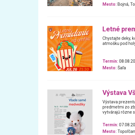
Mesto:
Bojná, To
Letné prem
Chystajte deky, k
atmošku pod hol
Termín:
08.08.20
Mesto:
Šaľa
Výstava V
Výstava prezentu
predmetmi zo zb
vytvárajú rôzne 
Termín:
07.08.20
Mesto:
Topoľčan