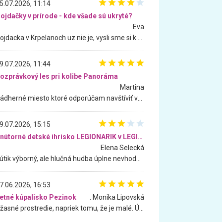
5.07.2026, 11:14
ojdačky v prírode - kde všade sú ukryté?
Eva
Hojdacka v Krpelanoch uz nie je, vysli sme si k nej vcera, ale, zial, uz je znicena. Ak sem planujete cestu len kvoli hojdacke, mozete si ju usetrit. Krasny vyhlad je tu vsak aj bez hojdacky :-)
9.07.2026, 11:44
ozprávkový les pri kolibe Panoráma
Martina
Nádherné miesto ktoré odporúčam navštíviť všetkými desiatimi, pre rodiny s deťmi, dôchodcom... Proste a jednoducho ozaj rozprávkový les.. určite ešte prídeme. Odniesli sme si na pamiatku krásne tričká,
9.07.2026, 15:15
Vnútorné detské ihrisko LEGIONARIK v LEGIA Fitness
Elena Selecká
Kútik výborný, ale hlučná hudba úplne nevhodná pre deti. Na moju žiadosť o aspoň sušenie nereagovali.
7.06.2026, 16:53
etné kúpalisko Pezinok
. Monika Lipovská
Úžasné prostredie, napriek tomu, že je malé. Úžasná atmosféra. Voda fantastická a nádherná. Ľudí je pomerne veľa, ale su mili a ohľaduplní. Je veľmi zaujímavé sledovať, ako dokážu spolu športovať cudzí ľudia a bez ohľadu na vek. Vládne tu pohoda. Vnuka neviem dostať z vody. Ďakujem za krásny deň . Urcite sa sem vrátim. Jediný problém je s parkovaním, ale aj ten sa mi podarilo vyriešiť. Monika Bratislava