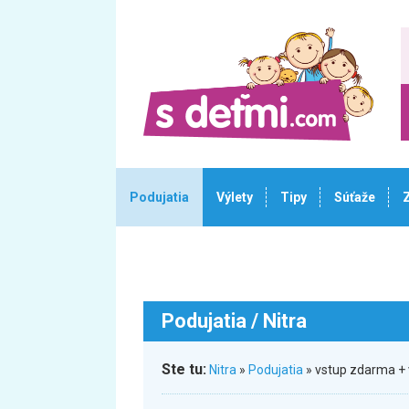
Podujatia
Výlety
Tipy
Súťaže
Podujatia
/ Nitra
Ste tu:
Nitra
»
Podujatia
» vstup zdarma + 