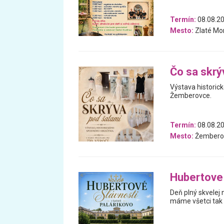
Termín:
08.08.2
Mesto:
Zlaté Mo
Čo sa skrý
Výstava historic
Žemberovce.
Termín:
08.08.2
Mesto:
Žembero
Hubertove 
Deň plný skvelej
máme všetci tak 