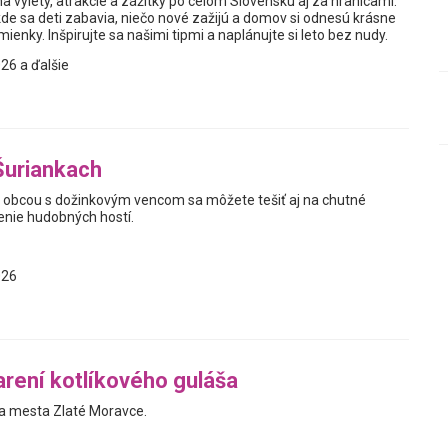
a výlety, atrakcie a zážitky po celom Slovensku aj za hranicami.
kde sa deti zabavia, niečo nové zažijú a domov si odnesú krásne
enky. Inšpirujte sa našimi tipmi a naplánujte si leto bez nudy.
26 a ďalšie
Šuriankach
obcou s dožinkovým vencom sa môžete tešiť aj na chutné
enie hudobných hostí.
026
arení kotlíkového guláša
a mesta Zlaté Moravce.