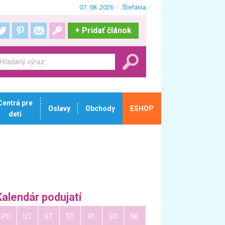
07. 08. 2026
Štefánia
+
Pridať článok
Centrá pre
Oslavy
Obchody
ESHOP
deti
Kalendár podujatí
PO
UT
ST
ŠT
PI
SO
NE