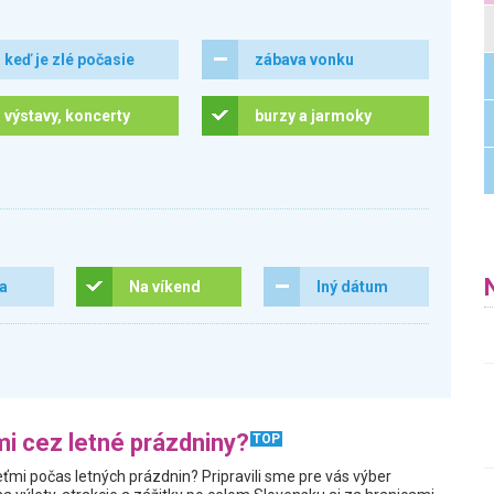
keď je zlé počasie
zábava vonku
výstavy, koncerty
burzy a jarmoky
ra
Na víkend
Iný dátum
i cez letné prázdniny?
TOP
ťmi počas letných prázdnin? Pripravili sme pre vás výber