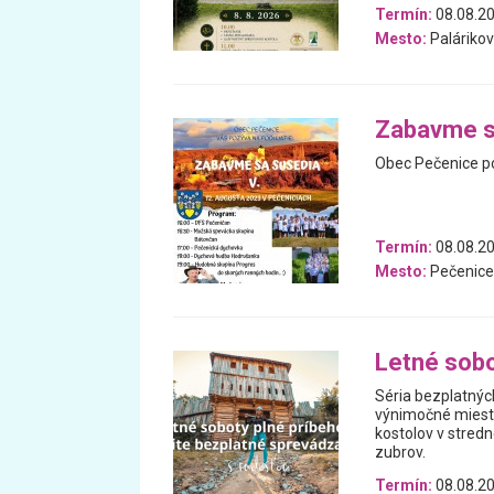
Termín:
08.08.2
Mesto:
Paláriko
Zabavme s
Obec Pečenice po
Termín:
08.08.2
Mesto:
Pečenice
Letné sobo
Séria bezplatnýc
výnimočné miesta
kostolov v stredn
zubrov.
Termín:
08.08.20