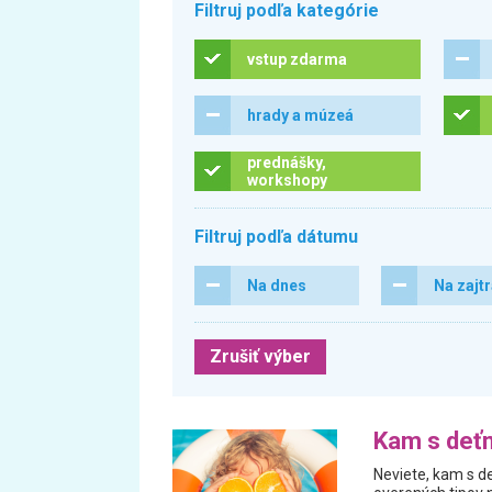
Filtruj podľa kategórie
vstup zdarma
hrady a múzeá
prednášky,
workshopy
Filtruj podľa dátumu
Na dnes
Na zajt
Zrušiť výber
Kam s deťm
Neviete, kam s de