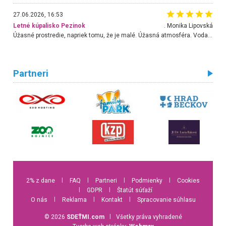
27.06.2026, 16:53
Letné kúpalisko Pezinok
. Monika Lipovská
Úžasné prostredie, napriek tomu, že je malé. Úžasná atmosféra. Voda fantastická a nádherná. Ľudí je pomerne veľa, ale su mili a ohľaduplní. Je veľmi zaujímavé sledovať, ako dokážu spolu športovať cudzí ľudia a bez ohľadu na vek. Vládne tu pohoda. Vnuka neviem dostať z vody. Ďakujem za krásny deň . Urcite sa sem vrátim. Jediný problém je s parkovaním, ale aj ten sa mi podarilo vyriešiť. Monika Bratislava
Partneri
2% z dane
l
FAQ
l
Partneri
l
Podmienky
l
Cookies
l
GDPR
l
Štatút súťaží
O nás
l
Reklama
l
Kontakt
l
Spracovanie súhlasu
© 2026
SDEŤMI.com
l
Všetky práva vyhradené