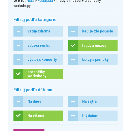
Ste tu:
Nitra
»
Podujatia
» hrady a múzeá + prednášky,
workshopy
Filtruj podľa kategórie
vstup zdarma
keď je zlé počasie
zábava vonku
hrady a múzeá
výstavy, koncerty
burzy a jarmoky
prednášky,
workshopy
Filtruj podľa dátumu
Na dnes
Na zajtra
Na víkend
Iný dátum