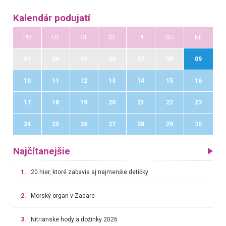
Kalendár podujatí
PO
UT
ST
ŠT
PI
SO
NE
03
04
05
06
07
08
09
10
11
12
13
14
15
16
17
18
19
20
21
22
23
24
25
26
27
28
29
30
Najčítanejšie
1.
20 hier, ktoré zabavia aj najmenšie detičky
2.
Morský organ v Zadare
3.
Nitrianske hody a dožinky 2026