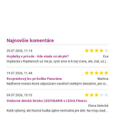
Najnovšie komentáre
25.07.2026, 11:14
Hojdačky v prírode - kde všade sú ukryté?
Eva
Hojdacka v Krpelanoch uz nie je, vysli sme si k nej vcera, ale, zial, uz je znicena. Ak sem planujete cestu len kvoli hojdacke, mozete si ju usetrit. Krasny vyhlad je tu vsak aj bez hojdacky :-)
19.07.2026, 11:44
Rozprávkový les pri kolibe Panoráma
Martina
Nádherné miesto ktoré odporúčam navštíviť všetkými desiatimi, pre rodiny s deťmi, dôchodcom... Proste a jednoducho ozaj rozprávkový les.. určite ešte prídeme. Odniesli sme si na pamiatku krásne tričká,
09.07.2026, 15:15
Vnútorné detské ihrisko LEGIONARIK v LEGIA Fitness
Elena Selecká
Kútik výborný, ale hlučná hudba úplne nevhodná pre deti. Na moju žiadosť o aspoň sušenie nereagovali.