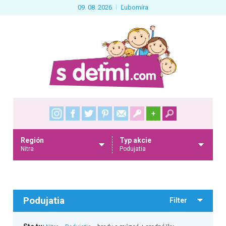
09. 08. 2026
Ľubomíra
+
Región
Typ akcie
Nitra
Podujatia
Podujatia
Filter