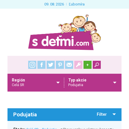
09. 08. 2026
Ľubomíra
+
Región
Typ akcie
Celá SR
Podujatia
Podujatia
Filter