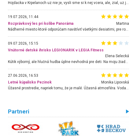
Hojdacka v Krpelanoch uz nie je, vysli sme si k nej vcera, ale, zial, uz je znicena. Ak sem planujete cestu len kvoli hojdacke, mozete si ju usetrit. Krasny vyhlad je tu vsak aj bez hojdacky :-)
19.07.2026, 11:44
Rozprávkový les pri kolibe Panoráma
Martina
Nádherné miesto ktoré odporúčam navštíviť všetkými desiatimi, pre rodiny s deťmi, dôchodcom... Proste a jednoducho ozaj rozprávkový les.. určite ešte prídeme. Odniesli sme si na pamiatku krásne tričká,
09.07.2026, 15:15
Vnútorné detské ihrisko LEGIONARIK v LEGIA Fitness
Elena Selecká
Kútik výborný, ale hlučná hudba úplne nevhodná pre deti. Na moju žiadosť o aspoň sušenie nereagovali.
27.06.2026, 16:53
Letné kúpalisko Pezinok
. Monika Lipovská
Úžasné prostredie, napriek tomu, že je malé. Úžasná atmosféra. Voda fantastická a nádherná. Ľudí je pomerne veľa, ale su mili a ohľaduplní. Je veľmi zaujímavé sledovať, ako dokážu spolu športovať cudzí ľudia a bez ohľadu na vek. Vládne tu pohoda. Vnuka neviem dostať z vody. Ďakujem za krásny deň . Urcite sa sem vrátim. Jediný problém je s parkovaním, ale aj ten sa mi podarilo vyriešiť. Monika Bratislava
Partneri