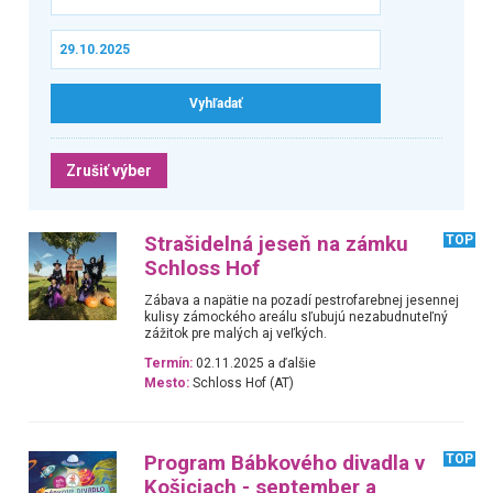
Zrušiť výber
Strašidelná jeseň na zámku
TOP
Schloss Hof
Zábava a napätie na pozadí pestrofarebnej jesennej
kulisy zámockého areálu sľubujú nezabudnuteľný
zážitok pre malých aj veľkých.
Termín:
02.11.2025 a ďalšie
Mesto:
Schloss Hof (AT)
Program Bábkového divadla v
TOP
Košiciach - september a