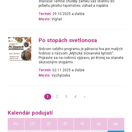
stáročia! Temné chodby zámku vás vtiahnu do
príbehu plného tajomstiev, záhad a napätia...
Termín:
29.10.2025 a ďalšie
Mesto:
Vígľaš
Po stopách svetlonosa
Srdcom celého programu je pátracia hra pre malých
hrdinov s názvom „Mýtické slovanské bytosti“.
Pripravte sa na rodinnú výpravu, pri ktorej sa stanete
skutočnými stopármi.
Termín:
02.11.2025 a ďalšie
Mesto:
Vychylovka
1
2
3
4
»
Kalendár podujatí
PO
UT
ST
ŠT
PI
SO
NE