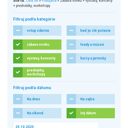
Ste tu:
Celá SR
»
Podujatia
» zábava vonku + výstavy, koncerty
+ prednášky, workshopy
Filtruj podľa kategórie
vstup zdarma
keď je zlé počasie
zábava vonku
hrady a múzeá
výstavy, koncerty
burzy a jarmoky
prednášky,
workshopy
Filtruj podľa dátumu
Na dnes
Na zajtra
Na víkend
Iný dátum