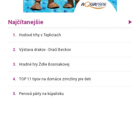
Najčítanejšie
1.
Hodové trhy v Tepliciach
2.
Výstava drakov - Dračí Beckov
3.
Hradné hry Žofie Bosniakovej
4.
TOP 11 tipov na domáce zmrzliny pre deti
5.
Penová párty na kúpalisku