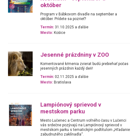
október
Program v Bábkovom divadle na september a
október. Prídete sa pozrieť?
Termín:
31.10.2025 a ďalšie
Mesto:
Košice
Jesenné prázdniny v ZOO
Komentované kŕmenia zvierat budú prebiehať počas
jesenných prázdnin každý deň!
Termín:
02.11.2025 a ďalšie
Mesto:
Bratislava
Lampiónový sprievod v
mestskom parku
Mesto Lučenec a Centrum voľného času v Lučenci
vás srdečne pozývajú na Lampiónový sprievod v
mestskom parku s tematickým podtitulom „Hľadanie
zabudnutého zaklínadla“.