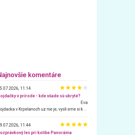
Najnovšie komentáre
5.07.2026, 11:14
ojdačky v prírode - kde všade sú ukryté?
Eva
Hojdacka v Krpelanoch uz nie je, vysli sme si k nej vcera, ale, zial, uz je znicena. Ak sem planujete cestu len kvoli hojdacke, mozete si ju usetrit. Krasny vyhlad je tu vsak aj bez hojdacky :-)
9.07.2026, 11:44
ozprávkový les pri kolibe Panoráma