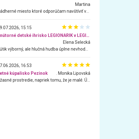
Martina
Nádherné miesto ktoré odporúčam navštíviť všetkými desiatimi, pre rodiny s deťmi, dôchodcom... Proste a jednoducho ozaj rozprávkový les.. určite ešte prídeme. Odniesli sme si na pamiatku krásne tričká,
9.07.2026, 15:15
Vnútorné detské ihrisko LEGIONARIK v LEGIA Fitness
Elena Selecká
Kútik výborný, ale hlučná hudba úplne nevhodná pre deti. Na moju žiadosť o aspoň sušenie nereagovali.
7.06.2026, 16:53
etné kúpalisko Pezinok
. Monika Lipovská
Úžasné prostredie, napriek tomu, že je malé. Úžasná atmosféra. Voda fantastická a nádherná. Ľudí je pomerne veľa, ale su mili a ohľaduplní. Je veľmi zaujímavé sledovať, ako dokážu spolu športovať cudzí ľudia a bez ohľadu na vek. Vládne tu pohoda. Vnuka neviem dostať z vody. Ďakujem za krásny deň . Urcite sa sem vrátim. Jediný problém je s parkovaním, ale aj ten sa mi podarilo vyriešiť. Monika Bratislava