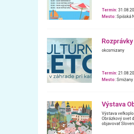
Termín:
31.08.20
Mesto:
Spišská 
Rozprávky 
okcsmizany
Termín:
21.08.20
Mesto:
Smižany
Výstava Ob
Výstava veľkoploš
Obrázkový svet d
objavovať Slove