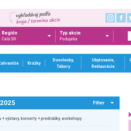
Región
Typ akcie
Celá SR
Podujatia
Dovolenky,
Ubytovanie,
Zahraničie
Krúžky
Tábory
Reštaurácie
.2025
Filter
 + výstavy, koncerty + prednášky, workshopy