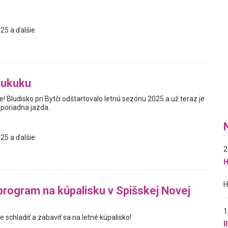
25 a ďalšie
lukuku
e! Bludisko pri Bytči odštartovalo letnú sezónu 2025 a už teraz je
 poriadna jazda.
25 a ďalšie
2
H
rogram na kúpalisku v Spišskej Novej
1
e schladiť a zabaviť sa na letné kúpalisko!
R