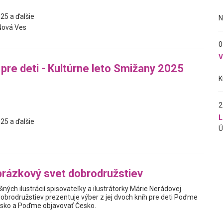
25 a ďalšie
Nová Ves
0
pre deti - Kultúrne leto Smižany 2025
2
L
25 a ďalšie
rázkový svet dobrodružstiev
ných ilustrácií spisovateľky a ilustrátorky Márie Nerádovej
obrodružstiev prezentuje výber z jej dvoch kníh pre deti Poďme
nsko a Poďme objavovať Česko.