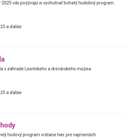
 2025 vás pozývajú si vychutnať bohatý hudobný program.
25 a ďalšie
da
da v záhrade Lesníckeho a drevárskeho múzea.
25 a ďalšie
 hody
lý hodový program vrátane hier pre najmenších.