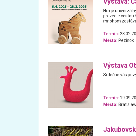
Výstava: Ča
Hra je univerzáln
prevedie cestou h
mnohom zostával
Termín:
28.02.20
Mesto:
Pezinok
Výstava Ot
Srdečne vás pozý
Termín:
19.09.20
Mesto:
Bratislav
Jakubovsk