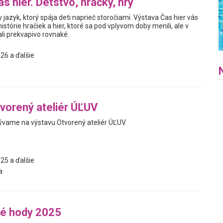
s hier. Detstvo, hračky, hry
y jazyk, ktorý spája deti naprieč storočiami. Výstava Čas hier vás
istórie hračiek a hier, ktoré sa pod vplyvom doby menili, ale v
i prekvapivo rovnaké.
26 a ďalšie
vorený ateliér ÚĽUV
vame na výstavu Otvorený ateliér ÚĽUV.
25 a ďalšie
a
é hody 2025