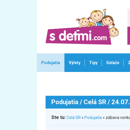
Podujatia
Výlety
Tipy
Súťaže
Podujatia
/ Celá SR / 24.07
Ste tu:
Celá SR
»
Podujatia
» zábava vonku