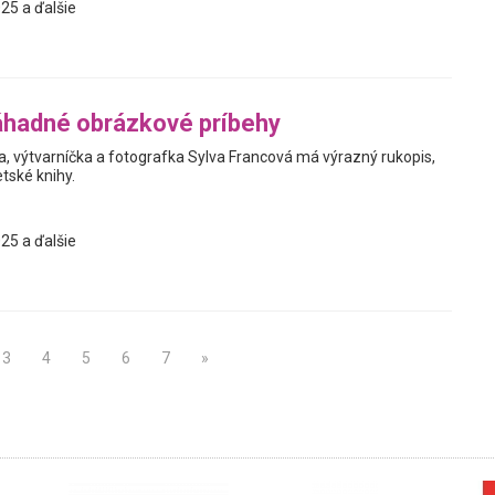
25 a ďalšie
áhadné obrázkové príbehy
a, výtvarníčka a fotografka Sylva Francová má výrazný rukopis,
tské knihy.
25 a ďalšie
3
4
5
6
7
»