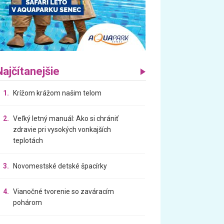
Najčítanejšie
1.
Krížom krážom našim telom
2.
Veľký letný manuál: Ako si chrániť
zdravie pri vysokých vonkajších
teplotách
3.
Novomestské detské špacírky
4.
Vianočné tvorenie so zaváracím
pohárom