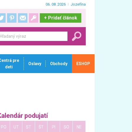
06. 08. 2026
Jozefína
+
Pridať článok
Centrá pre
Oslavy
Obchody
ESHOP
deti
Kalendár podujatí
PO
UT
ST
ŠT
PI
SO
NE