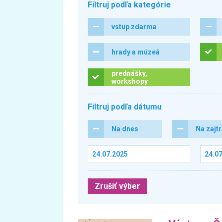
Filtruj podľa kategórie
vstup zdarma
hrady a múzeá
prednášky,
workshopy
Filtruj podľa dátumu
Na dnes
Na zajt
Zrušiť výber