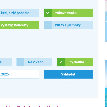
keď je zlé počasie
zábava vonku
výstavy, koncerty
burzy a jarmoky
ra
Na víkend
Iný dátum