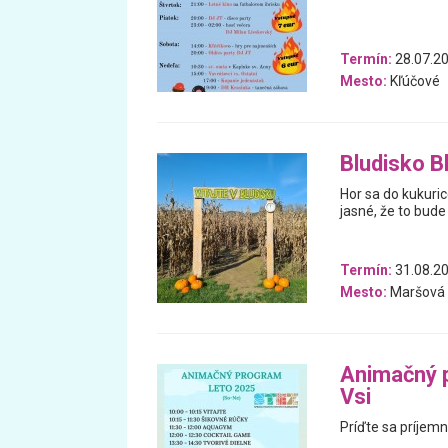
Termín:
28.07.20
Mesto:
Kľúčové
Bludisko B
Hor sa do kukuric
jasné, že to bude
Termín:
31.08.20
Mesto:
Maršová
Animačný p
Vsi
Príďte sa príjemn