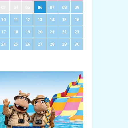
03
04
05
06
07
08
09
10
11
12
13
14
15
16
17
18
19
20
21
22
23
24
25
26
27
28
29
30