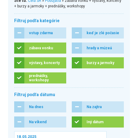
Ste tu:
Celá SR
»
Podujatia
» zábava vonku + výstavy, koncerty
+ burzy a jarmoky + prednášky, workshopy
Filtruj podľa kategórie
vstup zdarma
keď je zlé počasie
zábava vonku
hrady a múzeá
výstavy, koncerty
burzy a jarmoky
prednášky,
workshopy
Filtruj podľa dátumu
Na dnes
Na zajtra
Na víkend
Iný dátum