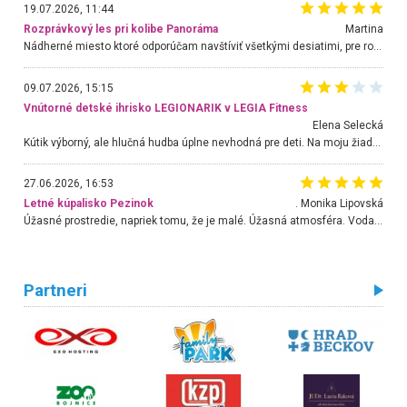
19.07.2026, 11:44
Rozprávkový les pri kolibe Panoráma
Martina
Nádherné miesto ktoré odporúčam navštíviť všetkými desiatimi, pre rodiny s deťmi, dôchodcom... Proste a jednoducho ozaj rozprávkový les.. určite ešte prídeme. Odniesli sme si na pamiatku krásne tričká,
09.07.2026, 15:15
Vnútorné detské ihrisko LEGIONARIK v LEGIA Fitness
Elena Selecká
Kútik výborný, ale hlučná hudba úplne nevhodná pre deti. Na moju žiadosť o aspoň sušenie nereagovali.
27.06.2026, 16:53
Letné kúpalisko Pezinok
. Monika Lipovská
Úžasné prostredie, napriek tomu, že je malé. Úžasná atmosféra. Voda fantastická a nádherná. Ľudí je pomerne veľa, ale su mili a ohľaduplní. Je veľmi zaujímavé sledovať, ako dokážu spolu športovať cudzí ľudia a bez ohľadu na vek. Vládne tu pohoda. Vnuka neviem dostať z vody. Ďakujem za krásny deň . Urcite sa sem vrátim. Jediný problém je s parkovaním, ale aj ten sa mi podarilo vyriešiť. Monika Bratislava
Partneri