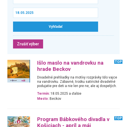
Zrušiť výber
Išlo maslo na vandrovku na
TOP
hrade Beckov
Divadelné prehliadky na motívy rozprávky Išlo vajce
na vandrovku. Zábavné, trošku satirické divadelné
podujatie pre deti a nie len pre ne, ale aj dospelých.
Termín:
18.05.2025 a ďalšie
Mesto:
Beckov
Program Bábkového divadla v
TOP
Košiciach - apríl a máj