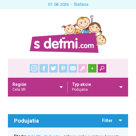
07. 08. 2026
Štefánia
+
Región
Typ akcie
Celá SR
Podujatia
Podujatia
Filter