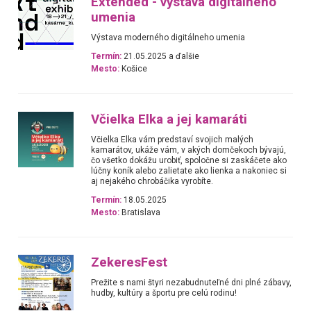
Extended - výstava digitálneho
umenia
Výstava moderného digitálneho umenia
Termín:
21.05.2025 a ďalšie
Mesto:
Košice
Včielka Elka a jej kamaráti
Včielka Elka vám predstaví svojich malých
kamarátov, ukáže vám, v akých domčekoch bývajú,
čo všetko dokážu urobiť, spoločne si zaskáčete ako
lúčny koník alebo zalietate ako lienka a nakoniec si
aj nejakého chrobáčika vyrobíte.
Termín:
18.05.2025
Mesto:
Bratislava
ZekeresFest
Prežite s nami štyri nezabudnuteľné dni plné zábavy,
hudby, kultúry a športu pre celú rodinu!