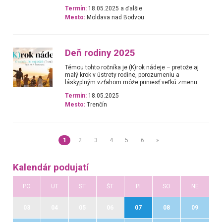
Termín:
18.05.2025 a ďalšie
Mesto:
Moldava nad Bodvou
Deň rodiny 2025
Témou tohto ročníka je (K)rok nádeje – pretože aj
malý krok v ústrety rodine, porozumeniu a
láskyplným vzťahom môže priniesť veľkú zmenu.
Termín:
18.05.2025
Mesto:
Trenčín
1
2
3
4
5
6
»
Kalendár podujatí
PO
UT
ST
ŠT
PI
SO
NE
03
04
05
06
07
08
09