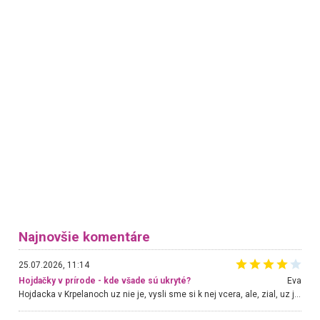
Najnovšie komentáre
25.07.2026, 11:14
Hojdačky v prírode - kde všade sú ukryté?
Eva
Hojdacka v Krpelanoch uz nie je, vysli sme si k nej vcera, ale, zial, uz je znicena. Ak sem planujete cestu len kvoli hojdacke, mozete si ju usetrit. Krasny vyhlad je tu vsak aj bez hojdacky :-)