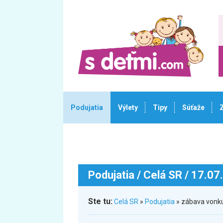
Podujatia
Výlety
Tipy
Súťaže
Podujatia
/ Celá SR / 17.07
Ste tu:
Celá SR
»
Podujatia
» zábava vonku