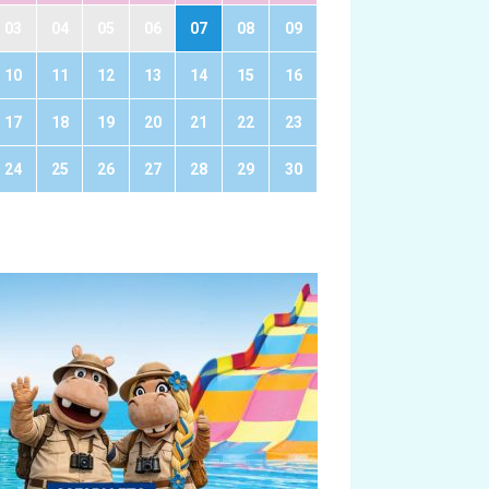
03
04
05
06
07
08
09
10
11
12
13
14
15
16
17
18
19
20
21
22
23
24
25
26
27
28
29
30