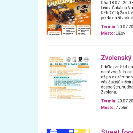
Dňa 18.07.- 20.0
Lišov. Čaká na V
RENDY, Dj Žiro ta
jazda na štvorkol
Termín:
20.07.20
Mesto:
Lišov
Zvolenský 
Príďte prežiť 4 d
najrôznejších kú
až po extrémne v
vás čakajú inšpir
dospelých, hudba
Zvolena.
Termín:
20.07.20
Mesto:
Zvolen
Street foo