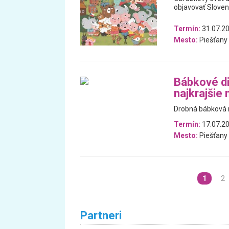
objavovať Slove
Termín:
31.07.20
Mesto:
Piešťany
Bábkové di
najkrajšie 
Drobná bábková r
Termín:
17.07.2
Mesto:
Piešťany
1
2
Partneri