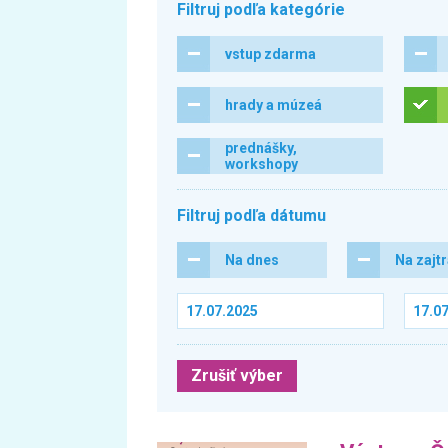
Filtruj podľa kategórie
vstup zdarma
hrady a múzeá
prednášky,
workshopy
Filtruj podľa dátumu
Na dnes
Na zajt
Zrušiť výber