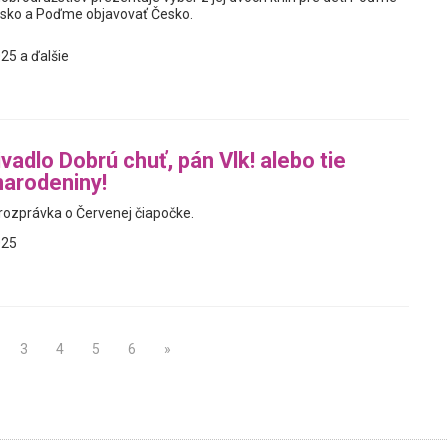
nsko a Poďme objavovať Česko.
25 a ďalšie
vadlo Dobrú chuť, pán Vlk! alebo tie
narodeniny!
ozprávka o Červenej čiapočke.
025
3
4
5
6
»