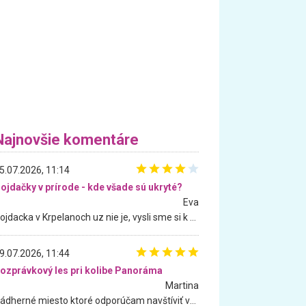
Najnovšie komentáre
5.07.2026, 11:14
ojdačky v prírode - kde všade sú ukryté?
Eva
Hojdacka v Krpelanoch uz nie je, vysli sme si k nej vcera, ale, zial, uz je znicena. Ak sem planujete cestu len kvoli hojdacke, mozete si ju usetrit. Krasny vyhlad je tu vsak aj bez hojdacky :-)
9.07.2026, 11:44
ozprávkový les pri kolibe Panoráma
Martina
Nádherné miesto ktoré odporúčam navštíviť všetkými desiatimi, pre rodiny s deťmi, dôchodcom... Proste a jednoducho ozaj rozprávkový les.. určite ešte prídeme. Odniesli sme si na pamiatku krásne tričká,