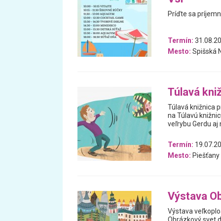
Príďte sa príjemn
Termín:
31.08.20
Mesto:
Spišská 
Túlavá kni
Túlavá knižnica p
na Túlavú knižnic
veľrybu Gerdu aj
Termín:
19.07.20
Mesto:
Piešťany
Výstava Ob
Výstava veľkoploš
Obrázkový svet d