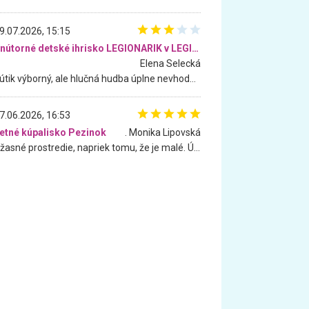
9.07.2026, 15:15
Vnútorné detské ihrisko LEGIONARIK v LEGIA Fitness
Elena Selecká
Kútik výborný, ale hlučná hudba úplne nevhodná pre deti. Na moju žiadosť o aspoň sušenie nereagovali.
7.06.2026, 16:53
etné kúpalisko Pezinok
. Monika Lipovská
Úžasné prostredie, napriek tomu, že je malé. Úžasná atmosféra. Voda fantastická a nádherná. Ľudí je pomerne veľa, ale su mili a ohľaduplní. Je veľmi zaujímavé sledovať, ako dokážu spolu športovať cudzí ľudia a bez ohľadu na vek. Vládne tu pohoda. Vnuka neviem dostať z vody. Ďakujem za krásny deň . Urcite sa sem vrátim. Jediný problém je s parkovaním, ale aj ten sa mi podarilo vyriešiť. Monika Bratislava