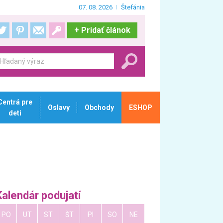
07. 08. 2026
Štefánia
+
Pridať článok
Centrá pre
Oslavy
Obchody
ESHOP
deti
Kalendár podujatí
PO
UT
ST
ŠT
PI
SO
NE