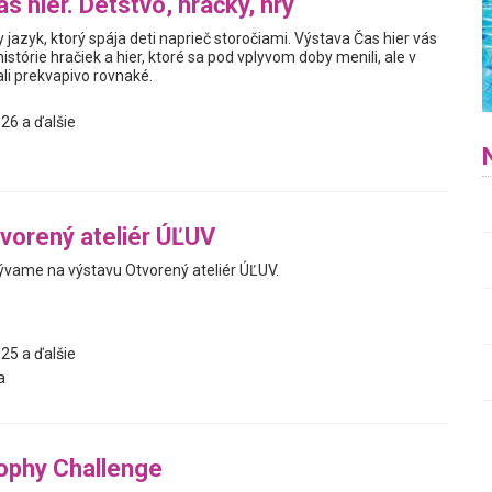
s hier. Detstvo, hračky, hry
y jazyk, ktorý spája deti naprieč storočiami. Výstava Čas hier vás
istórie hračiek a hier, ktoré sa pod vplyvom doby menili, ale v
i prekvapivo rovnaké.
26 a ďalšie
vorený ateliér ÚĽUV
vame na výstavu Otvorený ateliér ÚĽUV.
25 a ďalšie
a
ophy Challenge