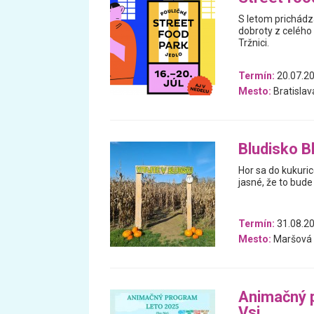
S letom prichádza
dobroty z celého 
Tržnici.
Termín:
20.07.20
Mesto:
Bratislav
Bludisko B
Hor sa do kukuric
jasné, že to bude
Termín:
31.08.20
Mesto:
Maršová
Animačný p
Vsi