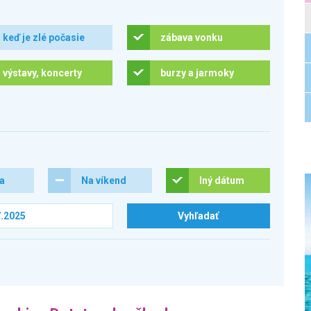
keď je zlé počasie
zábava vonku
výstavy, koncerty
burzy a jarmoky
ra
Na víkend
Iný dátum