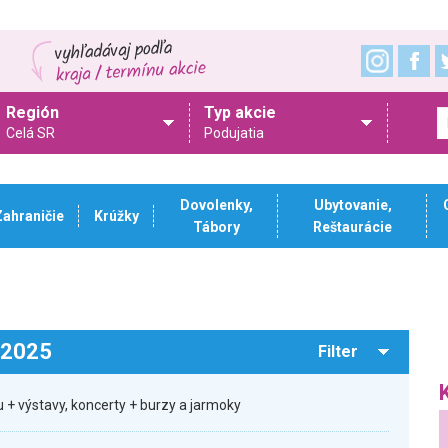
Región
Typ akcie
Celá SR
Podujatia
Dovolenky,
Ubytovanie,
Zahraničie
Krúžky
Tábory
Reštaurácie
.2025
Filter
 + výstavy, koncerty + burzy a jarmoky