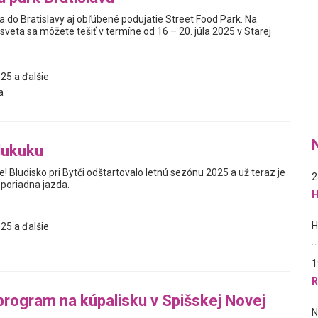
 do Bratislavy aj obľúbené podujatie Street Food Park. Na
sveta sa môžete tešiť v termíne od 16 – 20. júla 2025 v Starej
25 a ďalšie
a
lukuku
e! Bludisko pri Bytči odštartovalo letnú sezónu 2025 a už teraz je
2
 poriadna jazda.
H
25 a ďalšie
1
R
rogram na kúpalisku v Spišskej Novej