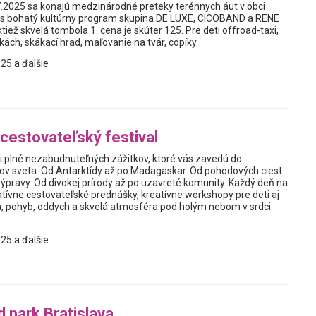
7.2025 sa konajú medzinárodné preteky terénnych áut v obci
ás bohatý kultúrny program skupina DE LUXE, CICOBAND a RENE
ktiež skvelá tombola 1. cena je skúter 125. Pre deti offroad-taxi,
kách, skákací hrad, maľovanie na tvár, copíky.
25 a ďalšie
cestovateľský festival
ni plné nezabudnuteľných zážitkov, ktoré vás zavedú do
tov sveta. Od Antarktídy až po Madagaskar. Od pohodových ciest
ýpravy. Od divokej prírody až po uzavreté komunity. Každý deň na
atívne cestovateľské prednášky, kreatívne workshopy pre deti aj
, pohyb, oddych a skvelá atmosféra pod holým nebom v srdci
25 a ďalšie
d park Bratislava