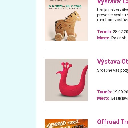
Výstava: Ča
Hra je univerzáln
prevedie cestou h
mnohom zostával
Termín:
28.02.20
Mesto:
Pezinok
Výstava Ot
Srdečne vás pozý
Termín:
19.09.20
Mesto:
Bratislav
Offroad Tr