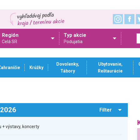
Región
Typ akcie
Celá SR
Podujatia
Dovolenky,
Ubytovanie,
Zahraničie
Krúžky
Tábory
Reštaurácie
.2026
Filter
 + výstavy, koncerty