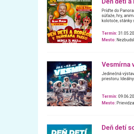
Deň detí a
Príďte do Panora
súťaže, hry, anim
kolotoče, stánky 
Termín:
31.05.2
Mesto:
Nezbudsk
Vesmírna 
Jedinečná výstav
priestoru. Ideáln
Termín:
09.06.20
Mesto:
Prievidz
Deň detí s