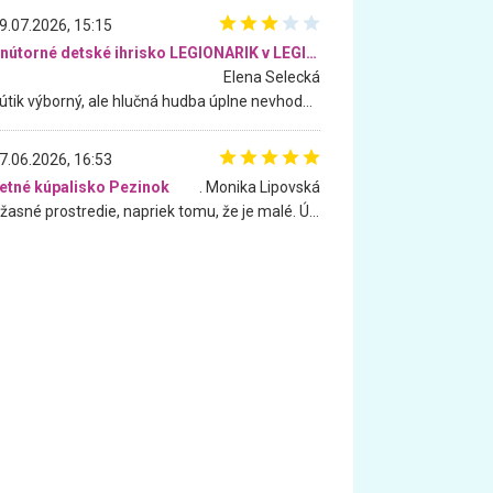
9.07.2026, 15:15
Vnútorné detské ihrisko LEGIONARIK v LEGIA Fitness
Elena Selecká
Kútik výborný, ale hlučná hudba úplne nevhodná pre deti. Na moju žiadosť o aspoň sušenie nereagovali.
7.06.2026, 16:53
etné kúpalisko Pezinok
. Monika Lipovská
Úžasné prostredie, napriek tomu, že je malé. Úžasná atmosféra. Voda fantastická a nádherná. Ľudí je pomerne veľa, ale su mili a ohľaduplní. Je veľmi zaujímavé sledovať, ako dokážu spolu športovať cudzí ľudia a bez ohľadu na vek. Vládne tu pohoda. Vnuka neviem dostať z vody. Ďakujem za krásny deň . Urcite sa sem vrátim. Jediný problém je s parkovaním, ale aj ten sa mi podarilo vyriešiť. Monika Bratislava