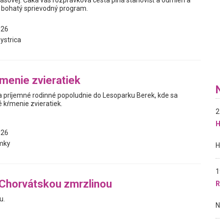
Sásovej. Čaká vás rozprávková cesta plná stanovíšť a odmien a
 bohatý sprievodný program.
026
ystrica
menie zvieratiek
príjemné rodinné popoludnie do Lesoparku Berek, kde sa
 kŕmenie zvieratiek.
2
H
026
mky
1
 Chorvátskou zmrzlinou
R
u.