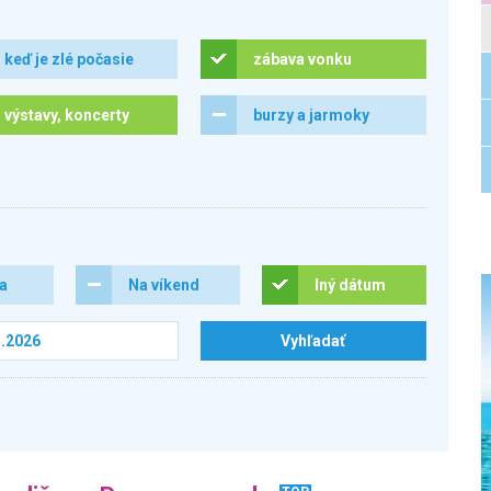
keď je zlé počasie
zábava vonku
výstavy, koncerty
burzy a jarmoky
ra
Na víkend
Iný dátum