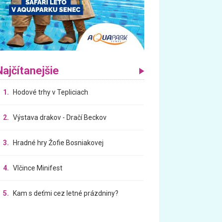
Najčítanejšie
1.
Hodové trhy v Tepliciach
2.
Výstava drakov - Dračí Beckov
3.
Hradné hry Žofie Bosniakovej
4.
Vlčince Minifest
5.
Kam s deťmi cez letné prázdniny?