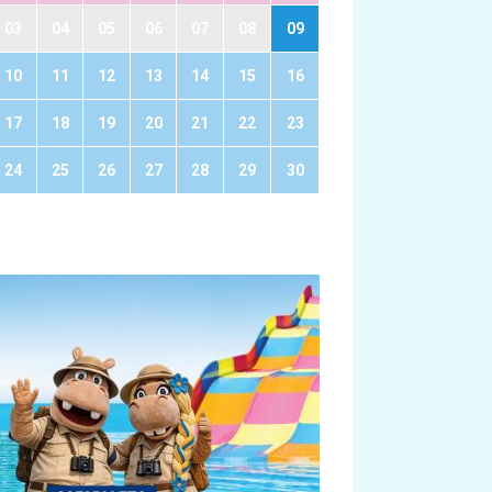
03
04
05
06
07
08
09
10
11
12
13
14
15
16
17
18
19
20
21
22
23
24
25
26
27
28
29
30