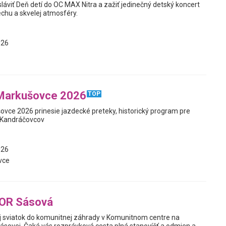
áviť Deň detí do OC MAX Nitra a zažiť jedinečný detský koncert
echu a skvelej atmosféry.
026
Markušovce 2026
TOP
vce 2026 prinesie jazdecké preteky, historický program pre
t Kandráčovcov
026
vce
 OR Sásová
voj sviatok do komunitnej záhrady v Komunitnom centre na