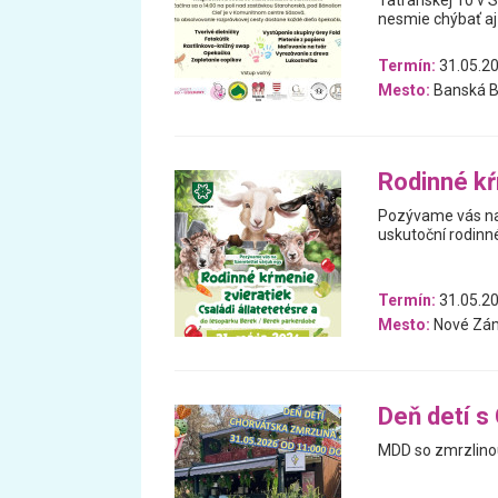
Tatranskej 10 v 
nesmie chýbať aj
Termín:
31.05.2
Mesto:
Banská B
Rodinné kŕ
Pozývame vás na 
uskutoční rodinné
Termín:
31.05.2
Mesto:
Nové Zá
Deň detí s
MDD so zmrzlino