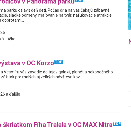
 rodičov v Panorama parku
TOP
ma parku osláviť deň detí. Počas dňa na vás čakajú zábavné
ácie, sladké odmeny, maľovanie na tvár, nafukovacie atrakcie,
s dobrotami...
026
á Lúčka
výstava v OC Korzo
TOP
a Vesmíru vás zavedie do tajov galaxií, planét a nekonečného
y zážitok pre malých aj veľkých návštevníkov.
26 a ďalšie
a
o škriatkom Fíha Tralala v OC MAX Nitra
TOP