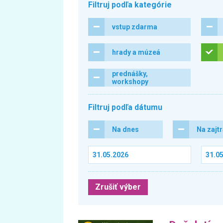
Filtruj podľa kategórie
vstup zdarma
hrady a múzeá
prednášky,
workshopy
Filtruj podľa dátumu
Na dnes
Na zajt
Zrušiť výber