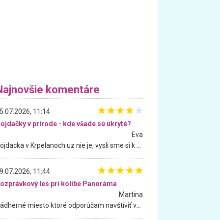
Najnovšie komentáre
5.07.2026, 11:14
ojdačky v prírode - kde všade sú ukryté?
Eva
Hojdacka v Krpelanoch uz nie je, vysli sme si k nej vcera, ale, zial, uz je znicena. Ak sem planujete cestu len kvoli hojdacke, mozete si ju usetrit. Krasny vyhlad je tu vsak aj bez hojdacky :-)
9.07.2026, 11:44
ozprávkový les pri kolibe Panoráma
Martina
Nádherné miesto ktoré odporúčam navštíviť všetkými desiatimi, pre rodiny s deťmi, dôchodcom... Proste a jednoducho ozaj rozprávkový les.. určite ešte prídeme. Odniesli sme si na pamiatku krásne tričká,