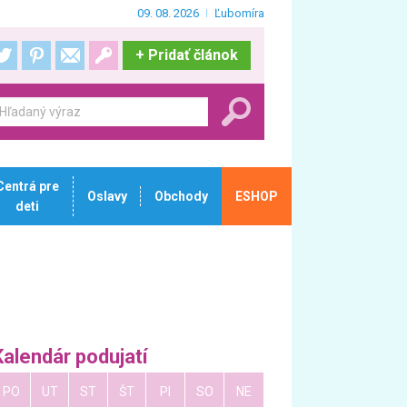
09. 08. 2026
Ľubomíra
+
Pridať článok
Centrá pre
Oslavy
Obchody
ESHOP
deti
Kalendár podujatí
PO
UT
ST
ŠT
PI
SO
NE