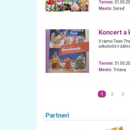
Termín:
31.05.2
Mesto:
Sereď
Koncert a 
V rámci Teen Thea
uskutoční v záhr
Termín:
31.05.2
Mesto:
Trnava
1
2
3
Partneri