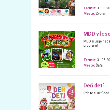
Termín:
31.05.2
Mesto:
Zvolen
MDD v leso
MDD si užije naoz
program!
Termín:
31.05.2
Mesto:
Šaľa
Deň detí
Príďte si užiť de