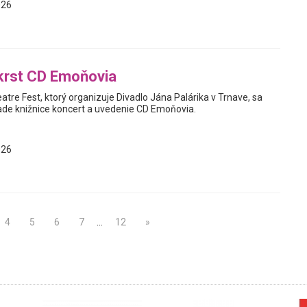
026
krst CD Emoňovia
tre Fest, ktorý organizuje Divadlo Jána Palárika v Trnave, sa
ade knižnice koncert a uvedenie CD Emoňovia.
026
4
5
6
7
…
12
»