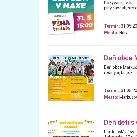
Pozývame vás osl
plný radosti, smi
Termín:
31.05.2
Mesto:
Nitra
Deň obce 
Deň obce Markušo
rodiny aj koncer
Termín:
31.05.2
Mesto:
Markušo
Deň detí s
Prídte osláviť s