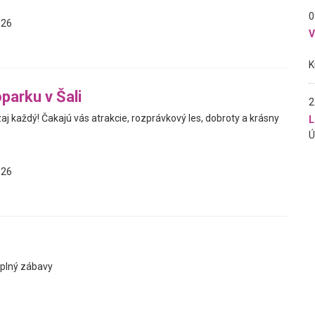
0
026
parku v Šali
2
aj každý! Čakajú vás atrakcie, rozprávkový les, dobroty a krásny
L
026
ň plný zábavy