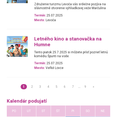
Združenie turizmu Levoča vás srdečne pozýva na
slávnostné otvorenie vyhliadkovej veže Marčulina
Termín:
25.07.2025
Mesto:
Levoča
Letného kino a stanovačka na
Humne
Tento piatok 25.7.2025 si môžete prísť pozrieť letnú
komédiu Špunti na vode.
Termín:
25.07.2025
Mesto:
Veľké Lovce
1
2
3
4
5
6
7
…
9
»
Kalendár podujatí
PO
UT
ST
ŠT
PI
SO
NE