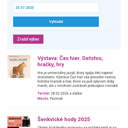
Zrušiť výber
Výstava: Čas hier. Detstvo,
hračky, hry
Hra je univerzálny jazyk, ktorý spája deti naprieč
storočiami. Výstava Čas hier vás prevedie cestou
histórie hračiek a hier, ktoré sa pod vplyvom doby
menili, ale v mnohom zostávali prekvapivo rovnaké.
Termín:
28.02.2026 a ďalšie
Mesto:
Pezinok
Šenkvické hody 2025
Okrem hudobného programu sa môžete tešiť aj na