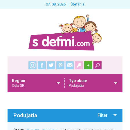
07. 08. 2026
Štefánia
+
Región
Typ akcie
Celá SR
Podujatia
Podujatia
Filter