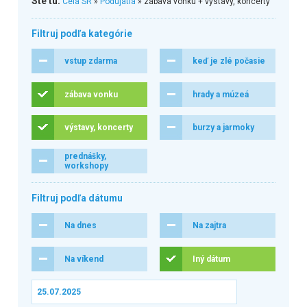
Ste tu:
Celá SR
»
Podujatia
» zábava vonku + výstavy, koncerty
Filtruj podľa kategórie
vstup zdarma
keď je zlé počasie
zábava vonku
hrady a múzeá
výstavy, koncerty
burzy a jarmoky
prednášky,
workshopy
Filtruj podľa dátumu
Na dnes
Na zajtra
Na víkend
Iný dátum