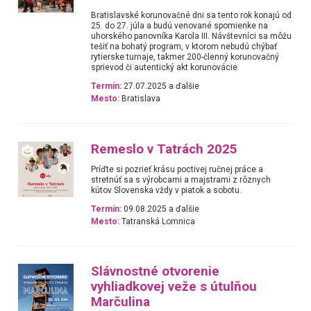
Bratislavské korunovačné dni sa tento rok konajú od
25. do 27. júla a budú venované spomienke na
uhorského panovníka Karola III. Návštevníci sa môžu
tešiť na bohatý program, v ktorom nebudú chýbať
rytierske turnaje, takmer 200-členný korunovačný
sprievod či autentický akt korunovácie.
Termín:
27.07.2025 a ďalšie
Mesto:
Bratislava
Remeslo v Tatrách 2025
Príďte si pozrieť krásu poctivej ručnej práce a
stretnúť sa s výrobcami a majstrami z rôznych
kútov Slovenska vždy v piatok a sobotu.
Termín:
09.08.2025 a ďalšie
Mesto:
Tatranská Lomnica
Slávnostné otvorenie
vyhliadkovej veže s útulňou
Marčulina