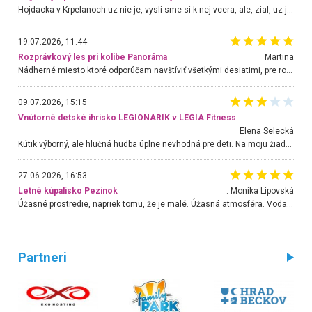
Hojdacka v Krpelanoch uz nie je, vysli sme si k nej vcera, ale, zial, uz je znicena. Ak sem planujete cestu len kvoli hojdacke, mozete si ju usetrit. Krasny vyhlad je tu vsak aj bez hojdacky :-)
19.07.2026, 11:44
Rozprávkový les pri kolibe Panoráma
Martina
Nádherné miesto ktoré odporúčam navštíviť všetkými desiatimi, pre rodiny s deťmi, dôchodcom... Proste a jednoducho ozaj rozprávkový les.. určite ešte prídeme. Odniesli sme si na pamiatku krásne tričká,
09.07.2026, 15:15
Vnútorné detské ihrisko LEGIONARIK v LEGIA Fitness
Elena Selecká
Kútik výborný, ale hlučná hudba úplne nevhodná pre deti. Na moju žiadosť o aspoň sušenie nereagovali.
27.06.2026, 16:53
Letné kúpalisko Pezinok
. Monika Lipovská
Úžasné prostredie, napriek tomu, že je malé. Úžasná atmosféra. Voda fantastická a nádherná. Ľudí je pomerne veľa, ale su mili a ohľaduplní. Je veľmi zaujímavé sledovať, ako dokážu spolu športovať cudzí ľudia a bez ohľadu na vek. Vládne tu pohoda. Vnuka neviem dostať z vody. Ďakujem za krásny deň . Urcite sa sem vrátim. Jediný problém je s parkovaním, ale aj ten sa mi podarilo vyriešiť. Monika Bratislava
Partneri