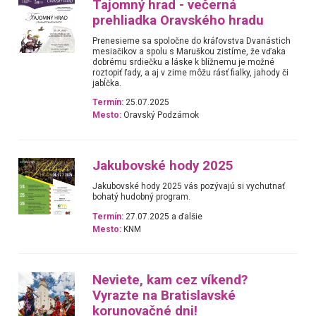
Tajomný hrad - večerná
prehliadka Oravského hradu
Prenesieme sa spoločne do kráľovstva Dvanástich
mesiačikov a spolu s Maruškou zistíme, že vďaka
dobrému srdiečku a láske k blížnemu je možné
roztopiť ľady, a aj v zime môžu rásť fialky, jahody či
jabĺčka.
Termín:
25.07.2025
Mesto:
Oravský Podzámok
Jakubovské hody 2025
Jakubovské hody 2025 vás pozývajú si vychutnať
bohatý hudobný program.
Termín:
27.07.2025 a ďalšie
Mesto:
KNM
Neviete, kam cez víkend?
Vyrazte na Bratislavské
korunovačné dni!