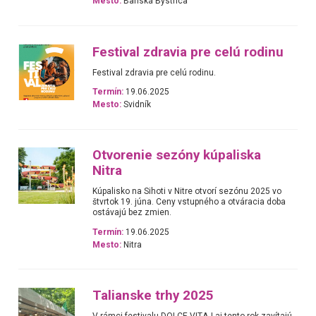
Mesto:
Banská Bystrica
Festival zdravia pre celú rodinu
Festival zdravia pre celú rodinu.
Termín:
19.06.2025
Mesto:
Svidník
Otvorenie sezóny kúpaliska
Nitra
Kúpalisko na Sihoti v Nitre otvorí sezónu 2025 vo
štvrtok 19. júna. Ceny vstupného a otváracia doba
ostávajú bez zmien.
Termín:
19.06.2025
Mesto:
Nitra
Talianske trhy 2025
V rámci festivalu DOLCE VITAJ aj tento rok zavítajú