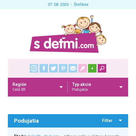
07. 08. 2026
Štefánia
+
Región
Typ akcie
Celá SR
Podujatia
Podujatia
Filter