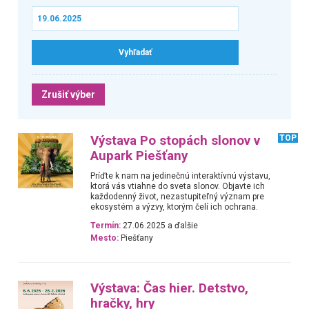
Zrušiť výber
Výstava Po stopách slonov v
TOP
Aupark Piešťany
Príďte k nam na jedinečnú interaktívnú výstavu,
ktorá vás vtiahne do sveta slonov. Objavte ich
každodenný život, nezastupiteľný význam pre
ekosystém a výzvy, ktorým čelí ich ochrana.
Termín:
27.06.2025 a ďalšie
Mesto:
Piešťany
Výstava: Čas hier. Detstvo,
hračky, hry