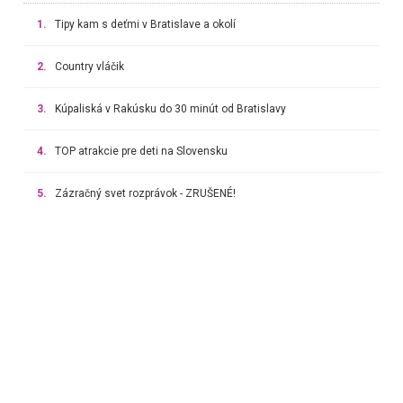
1.
Tipy kam s deťmi v Bratislave a okolí
2.
Country vláčik
3.
Kúpaliská v Rakúsku do 30 minút od Bratislavy
4.
TOP atrakcie pre deti na Slovensku
5.
Zázračný svet rozprávok - ZRUŠENÉ!