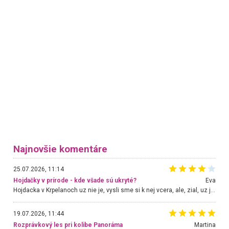
Najnovšie komentáre
25.07.2026, 11:14
Hojdačky v prírode - kde všade sú ukryté?
Eva
Hojdacka v Krpelanoch uz nie je, vysli sme si k nej vcera, ale, zial, uz je znicena. Ak sem planujete cestu len kvoli hojdacke, mozete si ju usetrit. Krasny vyhlad je tu vsak aj bez hojdacky :-)
19.07.2026, 11:44
Rozprávkový les pri kolibe Panoráma
Martina