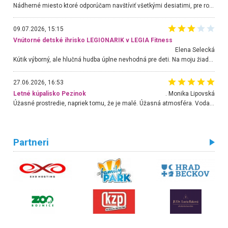
Nádherné miesto ktoré odporúčam navštíviť všetkými desiatimi, pre rodiny s deťmi, dôchodcom... Proste a jednoducho ozaj rozprávkový les.. určite ešte prídeme. Odniesli sme si na pamiatku krásne tričká,
09.07.2026, 15:15
Vnútorné detské ihrisko LEGIONARIK v LEGIA Fitness
Elena Selecká
Kútik výborný, ale hlučná hudba úplne nevhodná pre deti. Na moju žiadosť o aspoň sušenie nereagovali.
27.06.2026, 16:53
Letné kúpalisko Pezinok
. Monika Lipovská
Úžasné prostredie, napriek tomu, že je malé. Úžasná atmosféra. Voda fantastická a nádherná. Ľudí je pomerne veľa, ale su mili a ohľaduplní. Je veľmi zaujímavé sledovať, ako dokážu spolu športovať cudzí ľudia a bez ohľadu na vek. Vládne tu pohoda. Vnuka neviem dostať z vody. Ďakujem za krásny deň . Urcite sa sem vrátim. Jediný problém je s parkovaním, ale aj ten sa mi podarilo vyriešiť. Monika Bratislava
Partneri