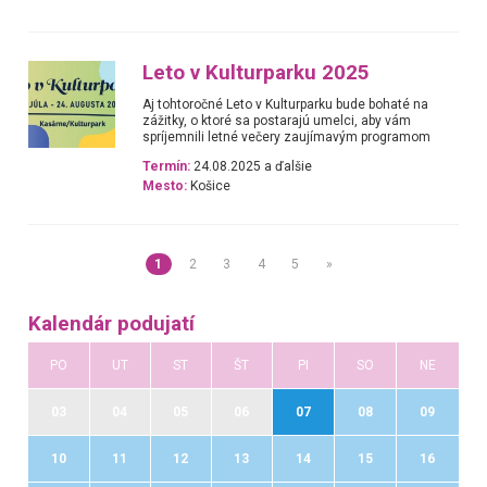
Leto v Kulturparku 2025
Aj tohtoročné Leto v Kulturparku bude bohaté na
zážitky, o ktoré sa postarajú umelci, aby vám
spríjemnili letné večery zaujímavým programom
Termín:
24.08.2025 a ďalšie
Mesto:
Košice
1
2
3
4
5
»
Kalendár podujatí
PO
UT
ST
ŠT
PI
SO
NE
03
04
05
06
07
08
09
10
11
12
13
14
15
16