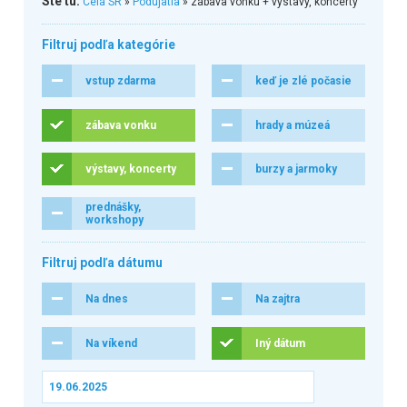
Ste tu:
Celá SR
»
Podujatia
» zábava vonku + výstavy, koncerty
Filtruj podľa kategórie
vstup zdarma
keď je zlé počasie
zábava vonku
hrady a múzeá
výstavy, koncerty
burzy a jarmoky
prednášky,
workshopy
Filtruj podľa dátumu
Na dnes
Na zajtra
Na víkend
Iný dátum