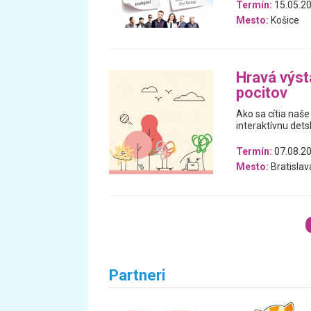
Termín:
15.05.20
Mesto:
Košice
Hravá výst
pocitov
Ako sa cítia naše
interaktívnu dets
Termín:
07.08.20
Mesto:
Bratislav
Partneri