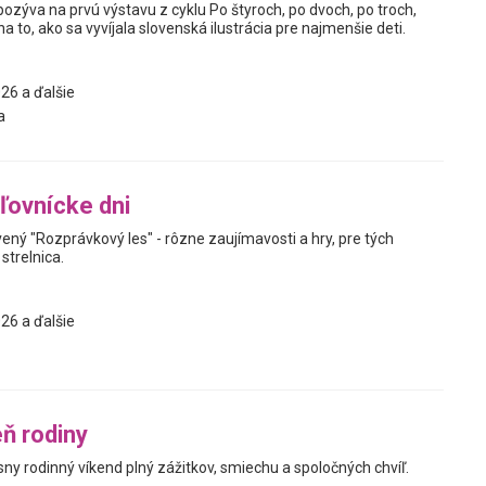
pozýva na prvú výstavu z cyklu Po štyroch, po dvoch, po troch,
a to, ako sa vyvíjala slovenská ilustrácia pre najmenšie deti.
26 a ďalšie
a
ľovnícke dni
avený "Rozprávkový les" - rôzne zaujímavosti a hry, pre tých
strelnica.
26 a ďalšie
ň rodiny
ásny rodinný víkend plný zážitkov, smiechu a spoločných chvíľ.