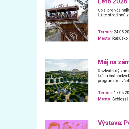
Leto 2026 
Čo si pre vás na
Užite si rodinnú 
Termín:
24.05.20
Mesto:
Rakúsko
Máj na zá
Rozkvitnutý zámo
krása historickýc
program pre všet
Termín:
17.05.20
Mesto:
Schloss 
Výstava: P