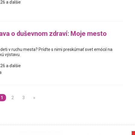
26 a ďalšie
ava o duševnom zdraví: Moje mesto
 deti v ruchu mesta? Príďte s nimi preskúmať svet emócií na
kú výstavu.
26 a ďalšie
a
1
2
3
»