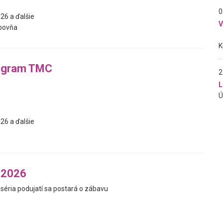
0
26 a ďalšie
bovňa
ogram TMC
2
L
26 a ďalšie
 2026
séria podujatí sa postará o zábavu