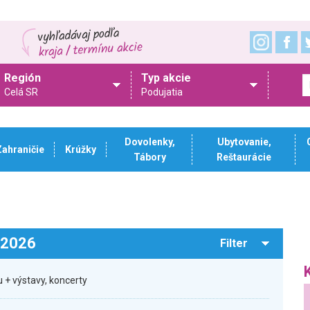
Región
Typ akcie
Celá SR
Podujatia
Dovolenky,
Ubytovanie,
Zahraničie
Krúžky
Tábory
Reštaurácie
.2026
Filter
 + výstavy, koncerty