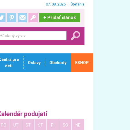
07. 08. 2026
Štefánia
+
Pridať článok
Centrá pre
Oslavy
Obchody
ESHOP
deti
Kalendár podujatí
PO
UT
ST
ŠT
PI
SO
NE