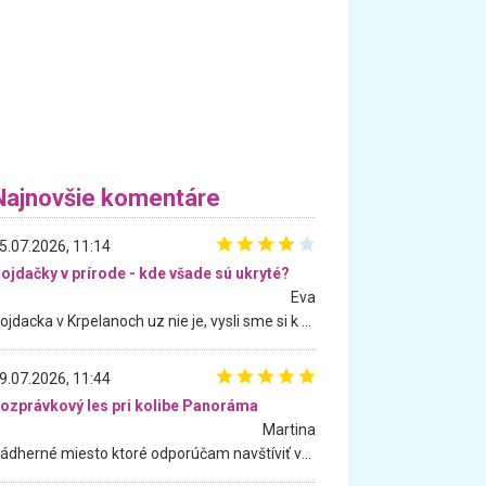
Najnovšie komentáre
5.07.2026, 11:14
ojdačky v prírode - kde všade sú ukryté?
Eva
Hojdacka v Krpelanoch uz nie je, vysli sme si k nej vcera, ale, zial, uz je znicena. Ak sem planujete cestu len kvoli hojdacke, mozete si ju usetrit. Krasny vyhlad je tu vsak aj bez hojdacky :-)
9.07.2026, 11:44
ozprávkový les pri kolibe Panoráma
Martina
Nádherné miesto ktoré odporúčam navštíviť všetkými desiatimi, pre rodiny s deťmi, dôchodcom... Proste a jednoducho ozaj rozprávkový les.. určite ešte prídeme. Odniesli sme si na pamiatku krásne tričká,