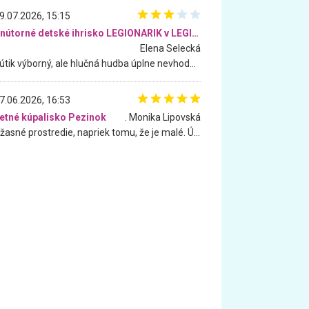
9.07.2026, 15:15
Vnútorné detské ihrisko LEGIONARIK v LEGIA Fitness
Elena Selecká
Kútik výborný, ale hlučná hudba úplne nevhodná pre deti. Na moju žiadosť o aspoň sušenie nereagovali.
7.06.2026, 16:53
etné kúpalisko Pezinok
. Monika Lipovská
Úžasné prostredie, napriek tomu, že je malé. Úžasná atmosféra. Voda fantastická a nádherná. Ľudí je pomerne veľa, ale su mili a ohľaduplní. Je veľmi zaujímavé sledovať, ako dokážu spolu športovať cudzí ľudia a bez ohľadu na vek. Vládne tu pohoda. Vnuka neviem dostať z vody. Ďakujem za krásny deň . Urcite sa sem vrátim. Jediný problém je s parkovaním, ale aj ten sa mi podarilo vyriešiť. Monika Bratislava