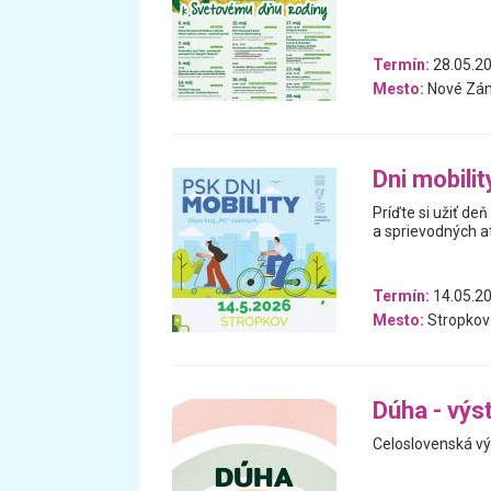
Termín:
28.05.20
Mesto:
Nové Zá
Dni mobili
Príďte si užiť deň
a sprievodných at
Termín:
14.05.2
Mesto:
Stropkov
Dúha - výst
Celoslovenská výs