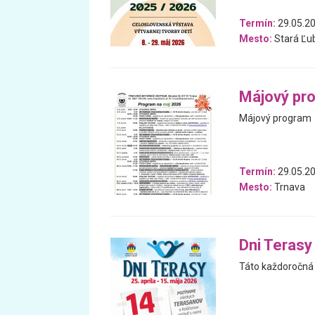
Termín:
29.05.20
Mesto:
Stará Ľu
Májový pr
Májový program
Termín:
29.05.20
Mesto:
Trnava
Dni Terasy
Táto každoročná 