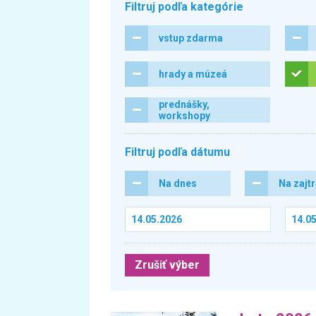
Filtruj podľa kategórie
vstup zdarma
hrady a múzeá
prednášky,
workshopy
Filtruj podľa dátumu
Na dnes
Na zajt
Zrušiť výber