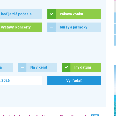
keď je zlé počasie
zábava vonku
výstavy, koncerty
burzy a jarmoky
ra
Na víkend
Iný dátum