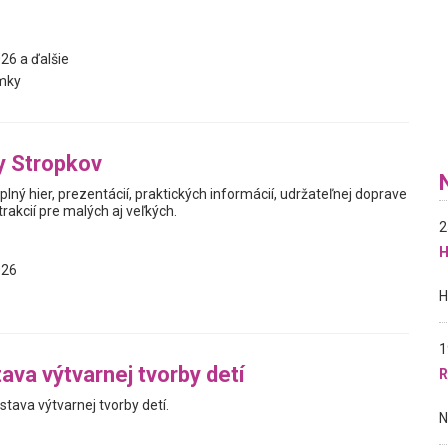
26 a ďalšie
mky
ty Stropkov
 plný hier, prezentácií, praktických informácií, udržateľnej doprave
rakcií pre malých aj veľkých.
2
H
026
1
ava výtvarnej tvorby detí
R
tava výtvarnej tvorby detí.