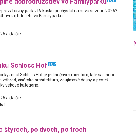
plné dobrodružstiev vo Familyparku
TOP
jlepší zábavný park v Rakúsku prichystal na novú sezónu 2026?
zábavu aj toto leto vo Familyparku.
26 a ďalšie
mku Schloss Hof
TOP
cký areál Schloss Hof je jedinečným miestom, kde sa snúbi
h záhrad, cisárska architektúra, zaujímavé dejiny a pestrý
ky vekové kategórie.
26 a ďalšie
Hof
o štyroch, po dvoch, po troch