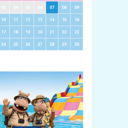
03
04
05
06
07
08
09
10
11
12
13
14
15
16
17
18
19
20
21
22
23
24
25
26
27
28
29
30