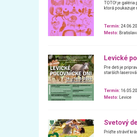
TOTO! je galéria 
ktorá poukazuje n
Termín:
24.06.20
Mesto:
Bratislav
Levické po
Pre deti je pripr
starších laserová 
Termín:
16.05.20
Mesto:
Levice
Svetový de
Príďte stráviť kr