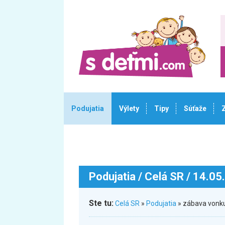
Podujatia
Výlety
Tipy
Súťaže
Podujatia
/ Celá SR / 14.05
Ste tu:
Celá SR
»
Podujatia
» zábava vonku