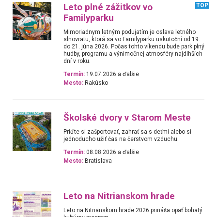
Leto plné zážitkov vo
TOP
Familyparku
Mimoriadnym letným podujatím je oslava letného
slnovratu, ktorá sa vo Familyparku uskutoční od 19.
do 21. júna 2026. Počas tohto víkendu bude park plný
hudby, programu a výnimočnej atmosféry najdlhších
dní v roku.
Termín:
19.07.2026 a ďalšie
Mesto:
Rakúsko
Školské dvory v Starom Meste
Príďte si zašportovať, zahrať sa s deťmi alebo si
jednoducho užiť čas na čerstvom vzduchu.
Termín:
08.08.2026 a ďalšie
Mesto:
Bratislava
Leto na Nitrianskom hrade
Leto na Nitrianskom hrade 2026 prináša opäť bohatý