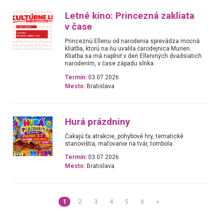
Letné kino: Princezná zakliata
v čase
Princeznú Ellenu od narodenia sprevádza mocná
kliatba, ktorú na ňu uvalila čarodejnica Murien.
Kliatba sa má naplniť v deň Elleniných dvadsiatich
narodením, v čase západu slnka.
Termín:
03.07.2026
Mesto:
Bratislava
Hurá prázdniny
Čakajú ťa atrakcie, pohybové hry, tematické
stanovištia, maľovanie na tvár, tombola.
Termín:
03.07.2026
Mesto:
Bratislava
1
2
3
4
5
6
»