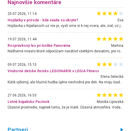
Najnovšie komentáre
25.07.2026, 11:14
Hojdačky v prírode - kde všade sú ukryté?
Eva
Hojdacka v Krpelanoch uz nie je, vysli sme si k nej vcera, ale, zial, uz je znicena. Ak sem planujete cestu len kvoli hojdacke, mozete si ju usetrit. Krasny vyhlad je tu vsak aj bez hojdacky :-)
19.07.2026, 11:44
Rozprávkový les pri kolibe Panoráma
Martina
Nádherné miesto ktoré odporúčam navštíviť všetkými desiatimi, pre rodiny s deťmi, dôchodcom... Proste a jednoducho ozaj rozprávkový les.. určite ešte prídeme. Odniesli sme si na pamiatku krásne tričká,
09.07.2026, 15:15
Vnútorné detské ihrisko LEGIONARIK v LEGIA Fitness
Elena Selecká
Kútik výborný, ale hlučná hudba úplne nevhodná pre deti. Na moju žiadosť o aspoň sušenie nereagovali.
27.06.2026, 16:53
Letné kúpalisko Pezinok
. Monika Lipovská
Úžasné prostredie, napriek tomu, že je malé. Úžasná atmosféra. Voda fantastická a nádherná. Ľudí je pomerne veľa, ale su mili a ohľaduplní. Je veľmi zaujímavé sledovať, ako dokážu spolu športovať cudzí ľudia a bez ohľadu na vek. Vládne tu pohoda. Vnuka neviem dostať z vody. Ďakujem za krásny deň . Urcite sa sem vrátim. Jediný problém je s parkovaním, ale aj ten sa mi podarilo vyriešiť. Monika Bratislava
Partneri