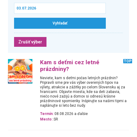
Zrušiť výber
Kam s deťmi cez letné
TOP
prázdniny?
Neviete, kam s deťmi počas letných prázdnin?
Pripravili sme pre vás výber overených tipov na
výlety, atrakcie a zážitky po celom Slovensku aj za
hranicami. Objavte miesta, kde sa deti zabavia,
niečo nové zažijú a domov si odnesú krásne
prázdninové spomienky. Inšpirujte sa našimi tipmi a
naplánujte si leto bez nudy.
Termín:
08.08.2026 a ďalšie
Mesto:
SR