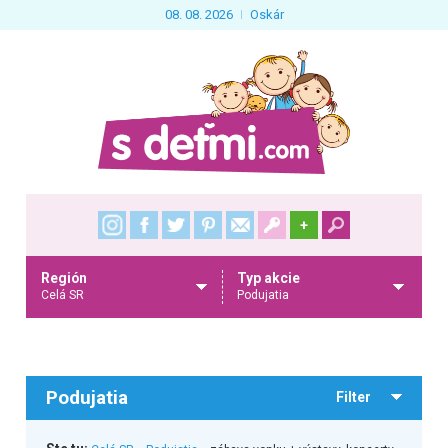
08. 08. 2026
Oskár
+
Región
Typ akcie
Celá SR
Podujatia
Podujatia
Filter