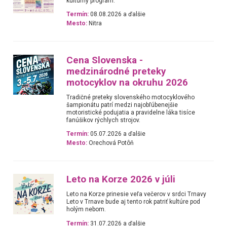
kultúrny program.
Termín:
08.08.2026 a ďalšie
Mesto:
Nitra
Cena Slovenska -
medzinárodné preteky
motocyklov na okruhu 2026
Tradičné preteky slovenského motocyklového
šampionátu patrí medzi najobľúbenejšie
motoristické podujatia a pravidelne láka tisíce
fanúšikov rýchlych strojov.
Termín:
05.07.2026 a ďalšie
Mesto:
Orechová Potôň
Leto na Korze 2026 v júli
Leto na Korze prinesie veľa večerov v srdci Trnavy
Leto v Trnave bude aj tento rok patriť kultúre pod
holým nebom.
Termín:
31.07.2026 a ďalšie