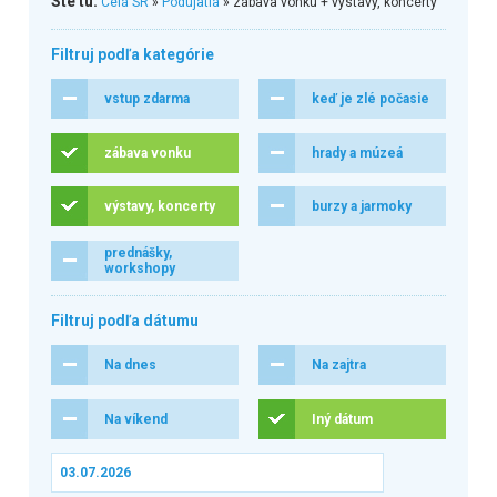
Ste tu:
Celá SR
»
Podujatia
» zábava vonku + výstavy, koncerty
Filtruj podľa kategórie
vstup zdarma
keď je zlé počasie
zábava vonku
hrady a múzeá
výstavy, koncerty
burzy a jarmoky
prednášky,
workshopy
Filtruj podľa dátumu
Na dnes
Na zajtra
Na víkend
Iný dátum