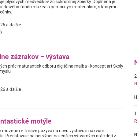
je plyšových medvedíkov zo súkromnej zbierky. Doplnená je
ierkového fondu múzea a pomocným materiálom, s ktorými
scénky.
26 a ďalšie
y
jine zázrakov – výstava
ých prác maturantiek odboru digitálna maľba - koncept art Školy
myslu.
2
H
26 a ďalšie
1
ntastické motýle
R
 múzeum v Trnave pozýva na novú výstavu s názvom
e. Predstavuje na nej výber najlepších výtvarných prác detí z