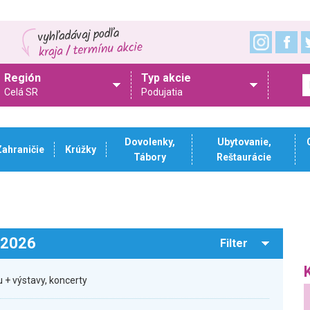
Región
Typ akcie
Celá SR
Podujatia
Dovolenky,
Ubytovanie,
Zahraničie
Krúžky
Tábory
Reštaurácie
.2026
Filter
 + výstavy, koncerty