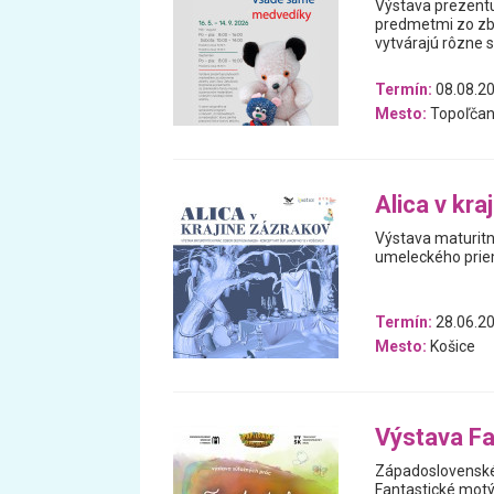
Výstava prezentu
predmetmi zo zb
vytvárajú rôzne 
Termín:
08.08.20
Mesto:
Topoľčan
Alica v kra
Výstava maturitn
umeleckého prie
Termín:
28.06.20
Mesto:
Košice
Výstava Fa
Západoslovenské
Fantastické motýl