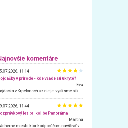
Najnovšie komentáre
5.07.2026, 11:14
ojdačky v prírode - kde všade sú ukryté?
Eva
Hojdacka v Krpelanoch uz nie je, vysli sme si k nej vcera, ale, zial, uz je znicena. Ak sem planujete cestu len kvoli hojdacke, mozete si ju usetrit. Krasny vyhlad je tu vsak aj bez hojdacky :-)
9.07.2026, 11:44
ozprávkový les pri kolibe Panoráma
Martina
Nádherné miesto ktoré odporúčam navštíviť všetkými desiatimi, pre rodiny s deťmi, dôchodcom... Proste a jednoducho ozaj rozprávkový les.. určite ešte prídeme. Odniesli sme si na pamiatku krásne tričká,