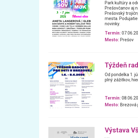
Park kultúry a o
Prešovčanov aj n
Prešovský trojičn
mesta. Podujatie
novinky.
Termín:
07.06.20
Mesto:
Prešov
Týždeň rad
Od pondelka 1. j
plný zážitkov, hie
Termín:
08.06.20
Mesto:
Brezová 
Výstava V