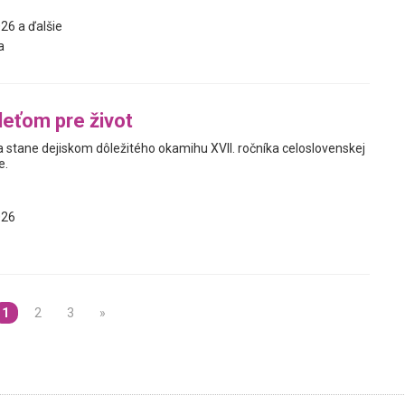
26 a ďalšie
a
deťom pre život
 stane dejiskom dôležitého okamihu XVII. ročníka celoslovenskej
e.
026
1
2
3
»