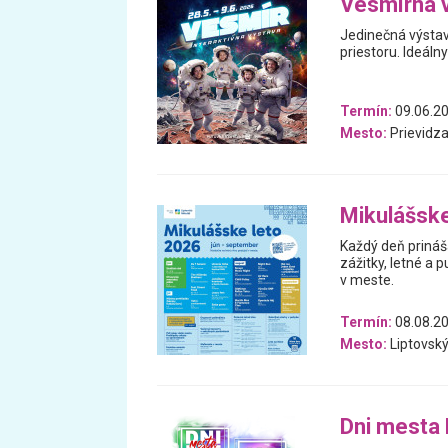
Vesmírna 
Jedinečná výstav
priestoru. Ideáln
Termín:
09.06.20
Mesto:
Prievidz
Mikulášske
Každý deň prináš
zážitky, letné a p
v meste.
Termín:
08.08.20
Mesto:
Liptovský
Dni mesta 