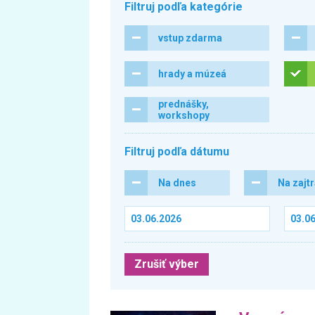
Filtruj podľa kategórie
vstup zdarma
hrady a múzeá
prednášky,
workshopy
Filtruj podľa dátumu
Na dnes
Na zajt
Zrušiť výber