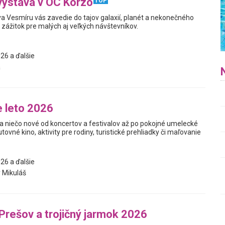
výstava v OC Korzo
TOP
a Vesmíru vás zavedie do tajov galaxií, planét a nekonečného
y zážitok pre malých aj veľkých návštevníkov.
26 a ďalšie
a
 leto 2026
a niečo nové od koncertov a festivalov až po pokojné umelecké
utovné kino, aktivity pre rodiny, turistické prehliadky či maľovanie
26 a ďalšie
 Mikuláš
Prešov a trojičný jarmok 2026