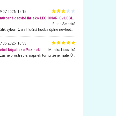
9.07.2026, 15:15
Vnútorné detské ihrisko LEGIONARIK v LEGIA Fitness
Elena Selecká
Kútik výborný, ale hlučná hudba úplne nevhodná pre deti. Na moju žiadosť o aspoň sušenie nereagovali.
7.06.2026, 16:53
etné kúpalisko Pezinok
. Monika Lipovská
Úžasné prostredie, napriek tomu, že je malé. Úžasná atmosféra. Voda fantastická a nádherná. Ľudí je pomerne veľa, ale su mili a ohľaduplní. Je veľmi zaujímavé sledovať, ako dokážu spolu športovať cudzí ľudia a bez ohľadu na vek. Vládne tu pohoda. Vnuka neviem dostať z vody. Ďakujem za krásny deň . Urcite sa sem vrátim. Jediný problém je s parkovaním, ale aj ten sa mi podarilo vyriešiť. Monika Bratislava