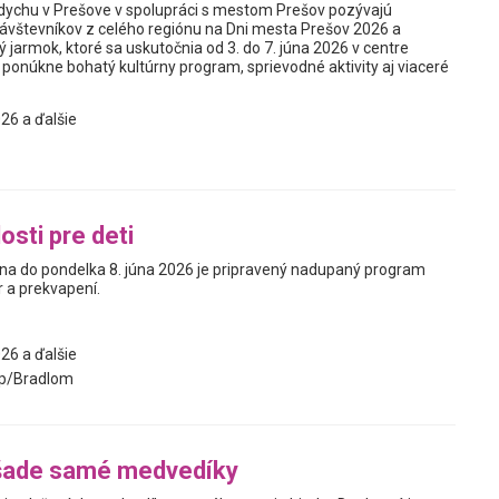
ddychu v Prešove v spolupráci s mestom Prešov pozývajú
ávštevníkov z celého regiónu na Dni mesta Prešov 2026 a
ý jarmok, ktoré sa uskutočnia od 3. do 7. júna 2026 v centre
 ponúkne bohatý kultúrny program, sprievodné aktivity aj viaceré
26 a ďalšie
osti pre deti
úna do pondelka 8. júna 2026 je pripravený nadupaný program
r a prekvapení.
26 a ďalšie
p/Bradlom
šade samé medvedíky