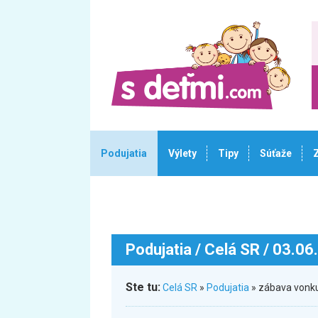
Podujatia
Výlety
Tipy
Súťaže
Podujatia
/ Celá SR / 03.06
Ste tu:
Celá SR
»
Podujatia
» zábava vonku