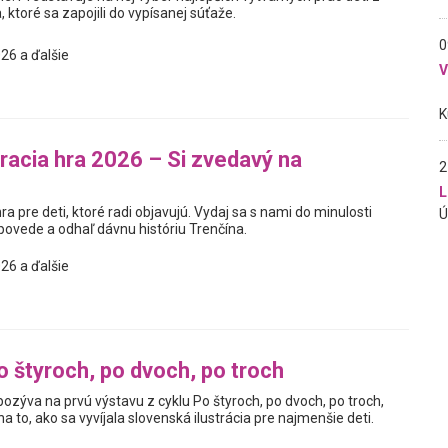
 ktoré sa zapojili do vypísanej súťaže.
0
26 a ďalšie
racia hra 2026 – Si zvedavý na
2
L
ra pre deti, ktoré radi objavujú. Vydaj sa s nami do minulosti
povede a odhaľ dávnu históriu Trenčína.
26 a ďalšie
o štyroch, po dvoch, po troch
pozýva na prvú výstavu z cyklu Po štyroch, po dvoch, po troch,
a to, ako sa vyvíjala slovenská ilustrácia pre najmenšie deti.