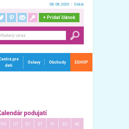
08. 08. 2026
Oskár
+
Pridať článok
Centrá pre
Oslavy
Obchody
ESHOP
deti
Kalendár podujatí
PO
UT
ST
ŠT
PI
SO
NE