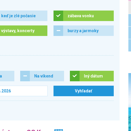
keď je zlé počasie
zábava vonku
výstavy, koncerty
burzy a jarmoky
ra
Na víkend
Iný dátum