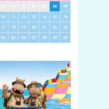
03
04
05
06
07
08
09
10
11
12
13
14
15
16
17
18
19
20
21
22
23
24
25
26
27
28
29
30