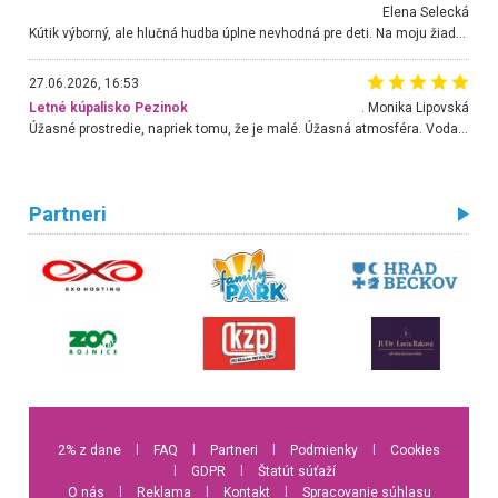
Elena Selecká
Kútik výborný, ale hlučná hudba úplne nevhodná pre deti. Na moju žiadosť o aspoň sušenie nereagovali.
27.06.2026, 16:53
Letné kúpalisko Pezinok
. Monika Lipovská
Úžasné prostredie, napriek tomu, že je malé. Úžasná atmosféra. Voda fantastická a nádherná. Ľudí je pomerne veľa, ale su mili a ohľaduplní. Je veľmi zaujímavé sledovať, ako dokážu spolu športovať cudzí ľudia a bez ohľadu na vek. Vládne tu pohoda. Vnuka neviem dostať z vody. Ďakujem za krásny deň . Urcite sa sem vrátim. Jediný problém je s parkovaním, ale aj ten sa mi podarilo vyriešiť. Monika Bratislava
Partneri
2% z dane
l
FAQ
l
Partneri
l
Podmienky
l
Cookies
l
GDPR
l
Štatút súťaží
O nás
l
Reklama
l
Kontakt
l
Spracovanie súhlasu