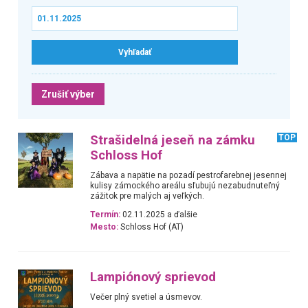
Zrušiť výber
Strašidelná jeseň na zámku
TOP
Schloss Hof
Zábava a napätie na pozadí pestrofarebnej jesennej
kulisy zámockého areálu sľubujú nezabudnuteľný
zážitok pre malých aj veľkých.
Termín:
02.11.2025 a ďalšie
Mesto:
Schloss Hof (AT)
Lampiónový sprievod
Večer plný svetiel a úsmevov.