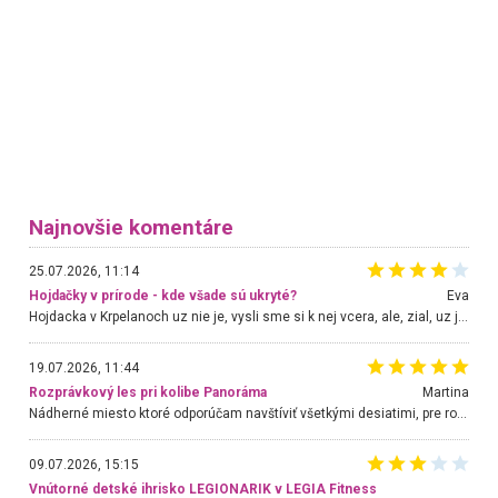
Najnovšie komentáre
25.07.2026, 11:14
Hojdačky v prírode - kde všade sú ukryté?
Eva
Hojdacka v Krpelanoch uz nie je, vysli sme si k nej vcera, ale, zial, uz je znicena. Ak sem planujete cestu len kvoli hojdacke, mozete si ju usetrit. Krasny vyhlad je tu vsak aj bez hojdacky :-)
19.07.2026, 11:44
Rozprávkový les pri kolibe Panoráma
Martina
Nádherné miesto ktoré odporúčam navštíviť všetkými desiatimi, pre rodiny s deťmi, dôchodcom... Proste a jednoducho ozaj rozprávkový les.. určite ešte prídeme. Odniesli sme si na pamiatku krásne tričká,
09.07.2026, 15:15
Vnútorné detské ihrisko LEGIONARIK v LEGIA Fitness