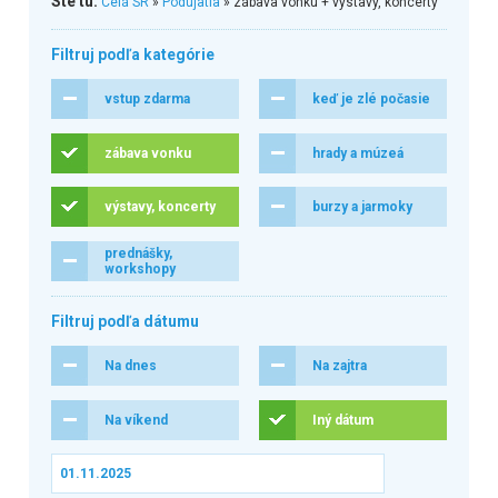
Ste tu:
Celá SR
»
Podujatia
» zábava vonku + výstavy, koncerty
Filtruj podľa kategórie
vstup zdarma
keď je zlé počasie
zábava vonku
hrady a múzeá
výstavy, koncerty
burzy a jarmoky
prednášky,
workshopy
Filtruj podľa dátumu
Na dnes
Na zajtra
Na víkend
Iný dátum