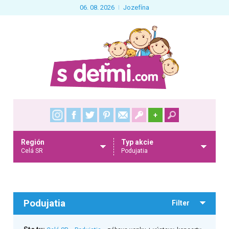
06. 08. 2026
Jozefína
+
Región
Typ akcie
Celá SR
Podujatia
Podujatia
Filter