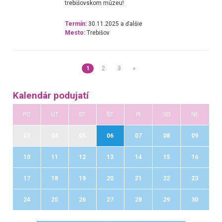
trebišovskom múzeu!
Termín:
30.11.2025 a ďalšie
Mesto:
Trebišov
1
2
3
»
Kalendár podujatí
PO
UT
ST
ŠT
PI
SO
NE
03
04
05
06
07
08
09
10
11
12
13
14
15
16
17
18
19
20
21
22
23
24
25
26
27
28
29
30