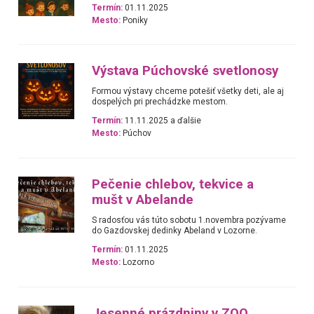
Termín:
01.11.2025
Mesto:
Poniky
Výstava Púchovské svetlonosy
Formou výstavy chceme potešiť všetky deti, ale aj
dospelých pri prechádzke mestom.
Termín:
11.11.2025 a ďalšie
Mesto:
Púchov
Pečenie chlebov, tekvice a
mušt v Abelande
S radosťou vás túto sobotu 1.novembra pozývame
do Gazdovskej dedinky Abeland v Lozorne.
Termín:
01.11.2025
Mesto:
Lozorno
Jesenné prázdniny v ZOO