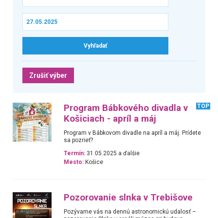
Zrušiť výber
Program Bábkového divadla v
TOP
Košiciach - apríl a máj
Program v Bábkovom divadle na apríl a máj. Prídete
sa pozrieť?
Termín:
31.05.2025 a ďalšie
Mesto:
Košice
Pozorovanie slnka v Trebišove
Pozývame vás na dennú astronomickú udalosť –