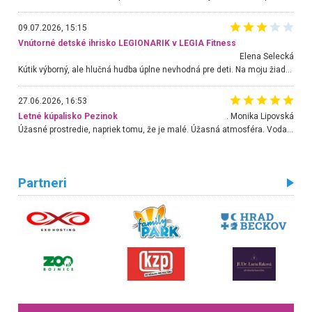
09.07.2026, 15:15
Vnútorné detské ihrisko LEGIONARIK v LEGIA Fitness
Elena Selecká
Kútik výborný, ale hlučná hudba úplne nevhodná pre deti. Na moju žiadosť o aspoň sušenie nereagovali.
27.06.2026, 16:53
Letné kúpalisko Pezinok
. Monika Lipovská
Úžasné prostredie, napriek tomu, že je malé. Úžasná atmosféra. Voda fantastická a nádherná. Ľudí je pomerne veľa, ale su mili a ohľaduplní. Je veľmi zaujímavé sledovať, ako dokážu spolu športovať cudzí ľudia a bez ohľadu na vek. Vládne tu pohoda. Vnuka neviem dostať z vody. Ďakujem za krásny deň . Urcite sa sem vrátim. Jediný problém je s parkovaním, ale aj ten sa mi podarilo vyriešiť. Monika Bratislava
Partneri