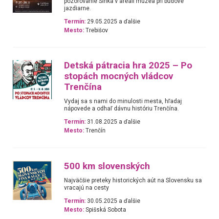
pozorovanie Slnka v areáli múzea pri budove
jazdiarne.
Termín:
29.05.2025 a ďalšie
Mesto:
Trebišov
Detská pátracia hra 2025 – Po
stopách mocných vládcov
Trenčína
Vydaj sa s nami do minulosti mesta, hľadaj
nápovede a odhaľ dávnu históriu Trenčína.
Termín:
31.08.2025 a ďalšie
Mesto:
Trenčín
500 km slovenských
Najväčšie preteky historických aút na Slovensku sa
vracajú na cesty
Termín:
30.05.2025 a ďalšie
Mesto:
Spišská Sobota