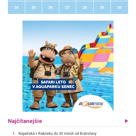
24
25
26
27
28
29
30
Najčítanejšie
1.
Kúpaliská v Rakúsku do 30 minút od Bratislavy