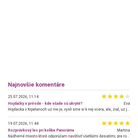
Najnovšie komentáre
25.07.2026, 11:14
Hojdačky v prírode - kde všade sú ukryté?
Eva
Hojdacka v Krpelanoch uz nie je, vysli sme si k nej vcera, ale, zial, uz je znicena. Ak sem planujete cestu len kvoli hojdacke, mozete si ju usetrit. Krasny vyhlad je tu vsak aj bez hojdacky :-)
19.07.2026, 11:44
Rozprávkový les pri kolibe Panoráma
Martina
Nádherné miesto ktoré odporúčam navštíviť všetkými desiatimi, pre rodiny s deťmi, dôchodcom... Proste a jednoducho ozaj rozprávkový les.. určite ešte prídeme. Odniesli sme si na pamiatku krásne tričká,