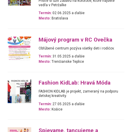
Príďte si užiť zábavu na kolotoče, ktoré nájdete
vedľa v Petržalke
Termín:
02.06.2025 a ďalšie
Mesto:
Bratislava
Májový program v RC Ovečka
Obľúbené centrum pozýva všetky deti i rodičov.
Termín:
31.05.2025 a ďalšie
Mesto:
Trenčianske Teplice
Fashion KidLab: Hravá Móda
FASHION KIDLAB je projekt, zameraný na podporu
detskej kreativity.
Termín:
27.05.2025 a ďalšie
Mesto:
Košice
Spievame, tancujeme a