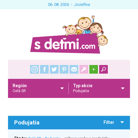
06. 08. 2026
Jozefína
+
Región
Typ akcie
Celá SR
Podujatia
Podujatia
Filter