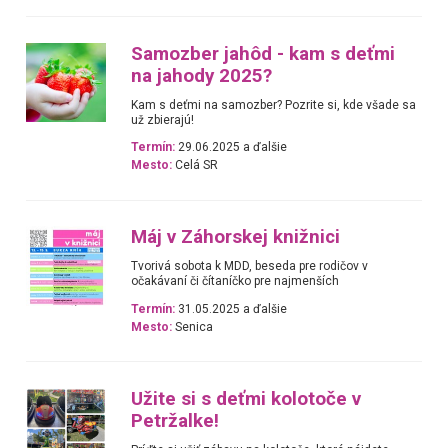
Samozber jahôd - kam s deťmi
na jahody 2025?
Kam s deťmi na samozber? Pozrite si, kde všade sa
už zbierajú!
Termín:
29.06.2025 a ďalšie
Mesto:
Celá SR
Máj v Záhorskej knižnici
Tvorivá sobota k MDD, beseda pre rodičov v
očakávaní či čítaníčko pre najmenších
Termín:
31.05.2025 a ďalšie
Mesto:
Senica
Užite si s deťmi kolotoče v
Petržalke!