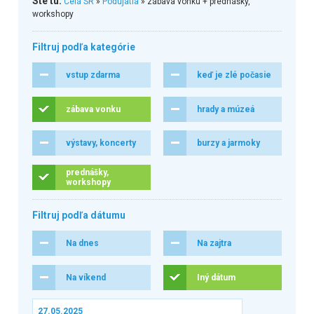
Ste tu:
Celá SR
»
Podujatia
» zábava vonku + prednášky,
workshopy
Filtruj podľa kategórie
vstup zdarma
keď je zlé počasie
zábava vonku
hrady a múzeá
výstavy, koncerty
burzy a jarmoky
prednášky,
workshopy
Filtruj podľa dátumu
Na dnes
Na zajtra
Na víkend
Iný dátum