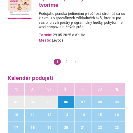
tvoríme
Podujatie ponúka jedinečnú príležitosť stretnúť sa so
žiakmi zo špeciálnych základných škôl, ktorí si pre
vás pripravili pestrý program plný hudby, pohybu, hier,
workshopov a ručných prác.
Termín:
29.05.2025 a ďalšie
Mesto:
Levoča
1
2
»
Kalendár podujatí
PO
UT
ST
ŠT
PI
SO
NE
03
04
05
06
07
08
09
10
11
12
13
14
15
16
17
18
19
20
21
22
23