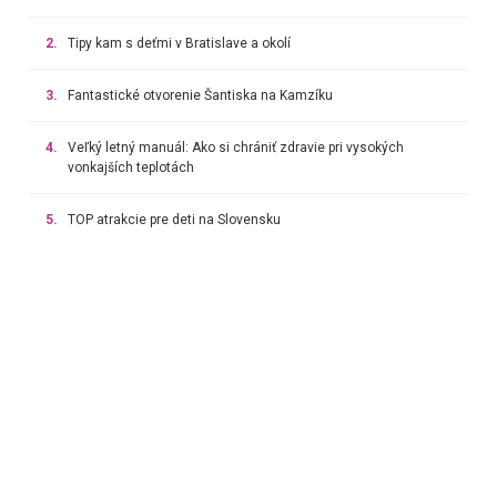
2.
Tipy kam s deťmi v Bratislave a okolí
3.
Fantastické otvorenie Šantiska na Kamzíku
4.
Veľký letný manuál: Ako si chrániť zdravie pri vysokých
vonkajších teplotách
5.
TOP atrakcie pre deti na Slovensku