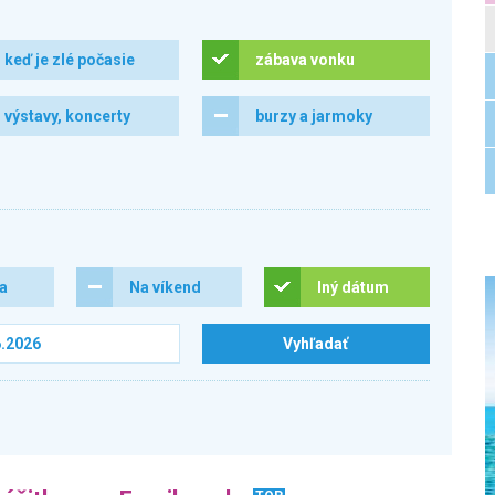
keď je zlé počasie
zábava vonku
výstavy, koncerty
burzy a jarmoky
ra
Na víkend
Iný dátum