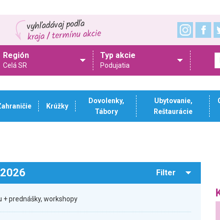
Región
Typ akcie
Celá SR
Podujatia
Dovolenky,
Ubytovanie,
Zahraničie
Krúžky
Tábory
Reštaurácie
.2026
Filter
 + prednášky, workshopy