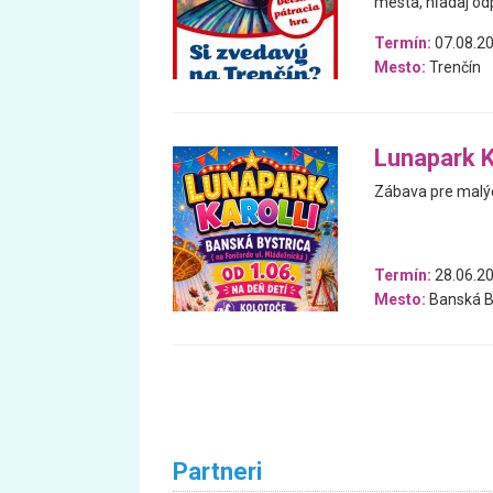
mesta, hľadaj od
Termín:
07.08.20
Mesto:
Trenčín
Lunapark Ka
Zábava pre malýc
Termín:
28.06.20
Mesto:
Banská B
Partneri