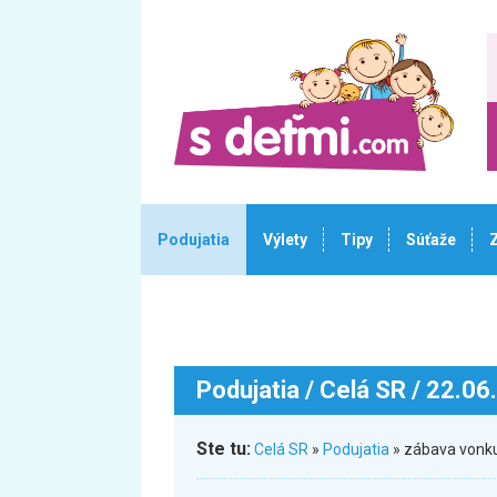
Podujatia
Výlety
Tipy
Súťaže
Podujatia
/ Celá SR / 22.06
Ste tu:
Celá SR
»
Podujatia
» zábava vonku