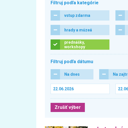
Filtruj podľa kategórie
vstup zdarma
hrady a múzeá
prednášky,
workshopy
Filtruj podľa dátumu
Na dnes
Na zajt
Zrušiť výber