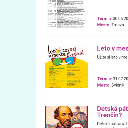
Termín:
30.06.20
Mesto:
Trnava
Leto v mes
Užite si leto v me
Termín:
31.07.20
Mesto:
Svidník
Detská pát
Trenčín?
Detská pátracia h