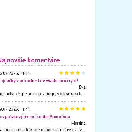
Najnovšie komentáre
5.07.2026, 11:14
ojdačky v prírode - kde všade sú ukryté?
Eva
Hojdacka v Krpelanoch uz nie je, vysli sme si k nej vcera, ale, zial, uz je znicena. Ak sem planujete cestu len kvoli hojdacke, mozete si ju usetrit. Krasny vyhlad je tu vsak aj bez hojdacky :-)
9.07.2026, 11:44
ozprávkový les pri kolibe Panoráma
Martina
Nádherné miesto ktoré odporúčam navštíviť všetkými desiatimi, pre rodiny s deťmi, dôchodcom... Proste a jednoducho ozaj rozprávkový les.. určite ešte prídeme. Odniesli sme si na pamiatku krásne tričká,