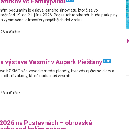
zážitkov vo Familyparku
TOP
ým podujatím je oslava letného slnovratu, ktorá sa vo
toční od 19. do 21. júna 2026. Počas tohto víkendu bude park plný
a výnimočnej atmosféry najdlhších dní v roku.
26 a ďalšie
na výstava Vesmír v Aupark Piešťany
TOP
tava KOSMO vás zavedie medzi planéty, hviezdy aj čierne diery a
odhalí zákony, ktoré riadia náš vesmír.
26 a ďalšie
 2026 na Pustevnách – obrovské