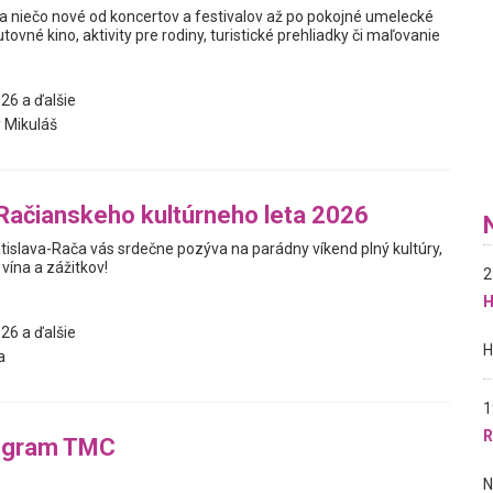
a niečo nové od koncertov a festivalov až po pokojné umelecké
utovné kino, aktivity pre rodiny, turistické prehliadky či maľovanie
26 a ďalšie
 Mikuláš
Račianskeho kultúrneho leta 2026
tislava-Rača vás srdečne pozýva na parádny víkend plný kultúry,
vína a zážitkov!
2
H
26 a ďalšie
a
1
R
ogram TMC