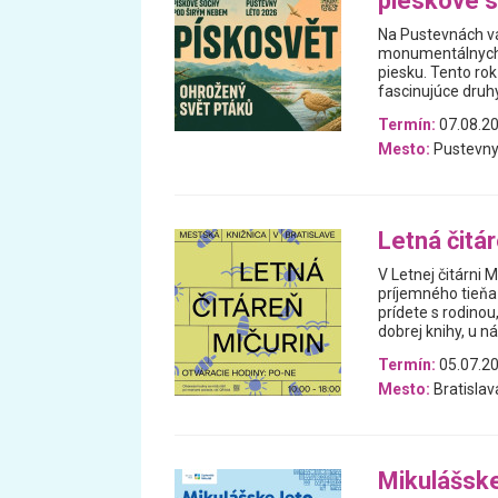
pieskové 
Na Pustevnách vá
monumentálnych pi
piesku. Tento ro
fascinujúce druh
Termín:
07.08.20
Mesto:
Pustevny
Letná čitá
V Letnej čitárni 
príjemného tieňa 
prídete s rodino
dobrej knihy, u ná
Termín:
05.07.20
Mesto:
Bratislav
Mikulášske