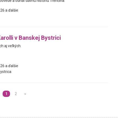
povede a odhaľ dávnu históriu Trenčína.
26 a ďalšie
rolli v Banskej Bystrici
h aj veľkých.
26 a ďalšie
ystrica
1
2
»