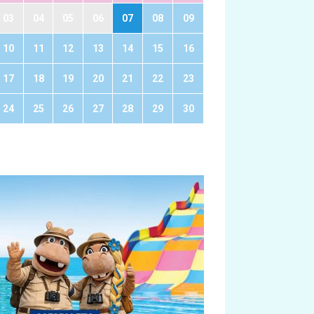
03
04
05
06
07
08
09
10
11
12
13
14
15
16
17
18
19
20
21
22
23
24
25
26
27
28
29
30