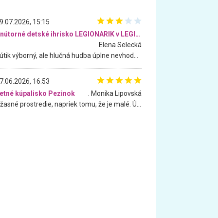
9.07.2026, 15:15
Vnútorné detské ihrisko LEGIONARIK v LEGIA Fitness
Elena Selecká
Kútik výborný, ale hlučná hudba úplne nevhodná pre deti. Na moju žiadosť o aspoň sušenie nereagovali.
7.06.2026, 16:53
etné kúpalisko Pezinok
. Monika Lipovská
Úžasné prostredie, napriek tomu, že je malé. Úžasná atmosféra. Voda fantastická a nádherná. Ľudí je pomerne veľa, ale su mili a ohľaduplní. Je veľmi zaujímavé sledovať, ako dokážu spolu športovať cudzí ľudia a bez ohľadu na vek. Vládne tu pohoda. Vnuka neviem dostať z vody. Ďakujem za krásny deň . Urcite sa sem vrátim. Jediný problém je s parkovaním, ale aj ten sa mi podarilo vyriešiť. Monika Bratislava