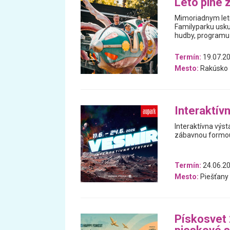
Leto plné 
Mimoriadnym letn
Familyparku usku
hudby, programu 
Termín:
19.07.20
Mesto:
Rakúsko
Interaktív
Interaktívna výs
zábavnou formou 
Termín:
24.06.20
Mesto:
Piešťany
Pískosvet