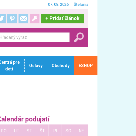
07. 08. 2026
Štefánia
+
Pridať článok
Centrá pre
Oslavy
Obchody
ESHOP
deti
Kalendár podujatí
PO
UT
ST
ŠT
PI
SO
NE