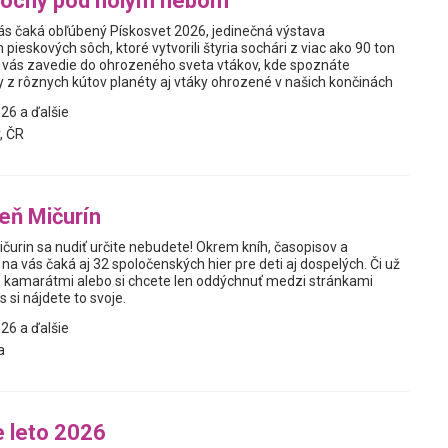
sochy pod holým nebom
s čaká obľúbený Pískosvet 2026, jedinečná výstava
eskových sôch, ktoré vytvorili štyria sochári z viac ako 90 ton
k vás zavedie do ohrozeného sveta vtákov, kde spoznáte
y z rôznych kútov planéty aj vtáky ohrozené v našich končinách
26 a ďalšie
, ČR
reň Mičurín
Mičurin sa nudiť určite nebudete! Okrem kníh, časopisov a
na vás čaká aj 32 spoločenských hier pre deti aj dospelých. Či už
u, kamarátmi alebo si chcete len oddýchnuť medzi stránkami
s si nájdete to svoje.
26 a ďalšie
a
 leto 2026