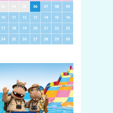
03
04
05
06
07
08
09
10
11
12
13
14
15
16
17
18
19
20
21
22
23
24
25
26
27
28
29
30