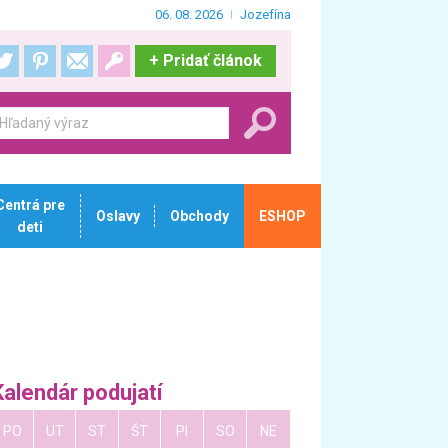
06. 08. 2026
Jozefína
+
Pridať článok
Centrá pre
Oslavy
Obchody
ESHOP
deti
Kalendár podujatí
PO
UT
ST
ŠT
PI
SO
NE