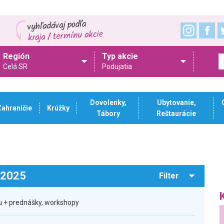
Región
Typ akcie
Celá SR
Podujatia
Dovolenky,
Ubytovanie,
Zahraničie
Krúžky
Tábory
Reštaurácie
.2025
Filter
 + prednášky, workshopy