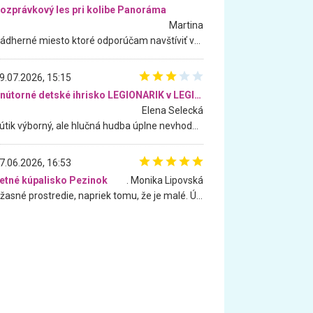
ozprávkový les pri kolibe Panoráma
Martina
Nádherné miesto ktoré odporúčam navštíviť všetkými desiatimi, pre rodiny s deťmi, dôchodcom... Proste a jednoducho ozaj rozprávkový les.. určite ešte prídeme. Odniesli sme si na pamiatku krásne tričká,
9.07.2026, 15:15
Vnútorné detské ihrisko LEGIONARIK v LEGIA Fitness
Elena Selecká
Kútik výborný, ale hlučná hudba úplne nevhodná pre deti. Na moju žiadosť o aspoň sušenie nereagovali.
7.06.2026, 16:53
etné kúpalisko Pezinok
. Monika Lipovská
Úžasné prostredie, napriek tomu, že je malé. Úžasná atmosféra. Voda fantastická a nádherná. Ľudí je pomerne veľa, ale su mili a ohľaduplní. Je veľmi zaujímavé sledovať, ako dokážu spolu športovať cudzí ľudia a bez ohľadu na vek. Vládne tu pohoda. Vnuka neviem dostať z vody. Ďakujem za krásny deň . Urcite sa sem vrátim. Jediný problém je s parkovaním, ale aj ten sa mi podarilo vyriešiť. Monika Bratislava