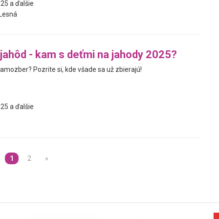
25 a ďalšie
Lesná
ahôd - kam s deťmi na jahody 2025?
amozber? Pozrite si, kde všade sa už zbierajú!
25 a ďalšie
1
2
»