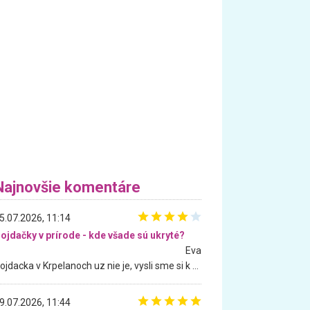
Najnovšie komentáre
5.07.2026, 11:14
ojdačky v prírode - kde všade sú ukryté?
Eva
Hojdacka v Krpelanoch uz nie je, vysli sme si k nej vcera, ale, zial, uz je znicena. Ak sem planujete cestu len kvoli hojdacke, mozete si ju usetrit. Krasny vyhlad je tu vsak aj bez hojdacky :-)
9.07.2026, 11:44