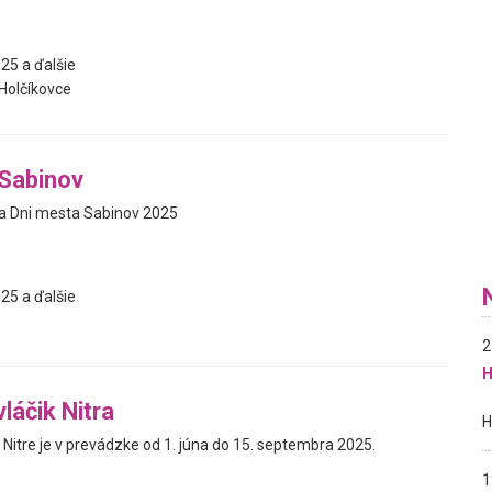
25 a ďalšie
olčíkovce
Sabinov
 Dni mesta Sabinov 2025
25 a ďalšie
2
H
vláčik Nitra
 v Nitre je v prevádzke od 1. júna do 15. septembra 2025.
1