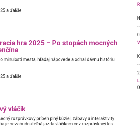
R
25 a ďalšie
0
racia hra 2025 – Po stopách mocných
enčína
do minulosti mesta, hľadaj nápovede a odhaľ dávnu históriu
2
25 a ďalšie
L
ý vláčik
edný rozprávkový príbeh plný kúziel, zábavy a interaktivity.
ia je nezabudnuteľná jazda vláčikom cez rozprávkový les.