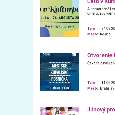
Leto v Kul
Aj tohtoročné Let
umelci, aby vám 
Termín:
24.08.20
Mesto:
Košice
Otvorenie 
Čaká ťa osvieženi
Termín:
11.06.2
Mesto:
Bratislav
Júnový pr