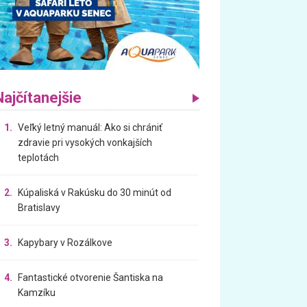
Najčítanejšie
1.
Veľký letný manuál: Ako si chrániť
zdravie pri vysokých vonkajších
teplotách
2.
Kúpaliská v Rakúsku do 30 minút od
Bratislavy
3.
Kapybary v Rozálkove
4.
Fantastické otvorenie Šantiska na
Kamzíku