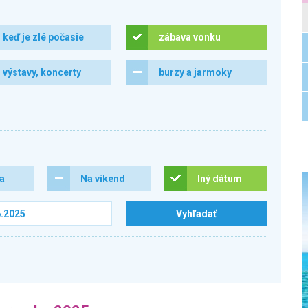
keď je zlé počasie
zábava vonku
výstavy, koncerty
burzy a jarmoky
ra
Na víkend
Iný dátum