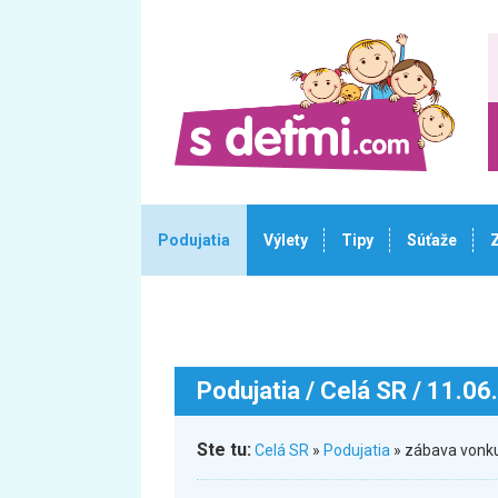
Podujatia
Výlety
Tipy
Súťaže
Podujatia
/ Celá SR / 11.06
Ste tu:
Celá SR
»
Podujatia
» zábava vonku