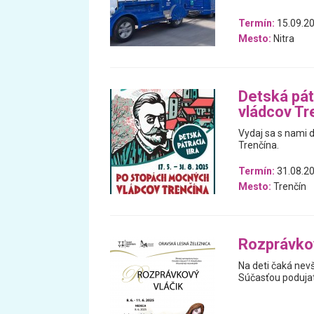
Termín:
15.09.20
Mesto:
Nitra
Detská pát
vládcov Tr
Vydaj sa s nami 
Trenčína.
Termín:
31.08.20
Mesto:
Trenčín
Rozprávkov
Na deti čaká nevš
Súčasťou podujat