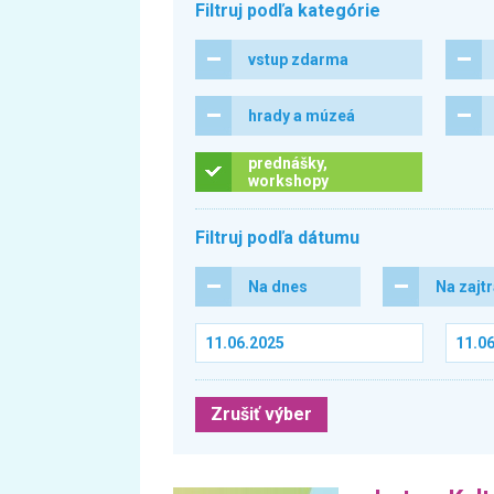
Filtruj podľa kategórie
vstup zdarma
hrady a múzeá
prednášky,
workshopy
Filtruj podľa dátumu
Na dnes
Na zajt
Zrušiť výber