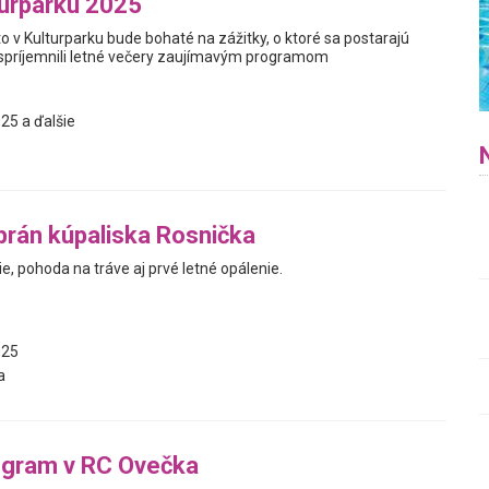
turparku 2025
o v Kulturparku bude bohaté na zážitky, o ktoré sa postarajú
spríjemnili letné večery zaujímavým programom
25 a ďalšie
brán kúpaliska Rosnička
e, pohoda na tráve aj prvé letné opálenie.
025
a
ogram v RC Ovečka