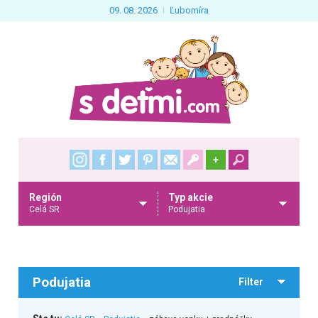
09. 08. 2026
Ľubomíra
+
Región
Typ akcie
Celá SR
Podujatia
Podujatia
Filter