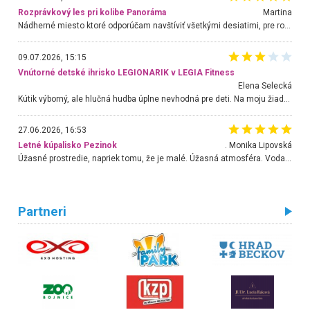
Rozprávkový les pri kolibe Panoráma
Martina
Nádherné miesto ktoré odporúčam navštíviť všetkými desiatimi, pre rodiny s deťmi, dôchodcom... Proste a jednoducho ozaj rozprávkový les.. určite ešte prídeme. Odniesli sme si na pamiatku krásne tričká,
09.07.2026, 15:15
Vnútorné detské ihrisko LEGIONARIK v LEGIA Fitness
Elena Selecká
Kútik výborný, ale hlučná hudba úplne nevhodná pre deti. Na moju žiadosť o aspoň sušenie nereagovali.
27.06.2026, 16:53
Letné kúpalisko Pezinok
. Monika Lipovská
Úžasné prostredie, napriek tomu, že je malé. Úžasná atmosféra. Voda fantastická a nádherná. Ľudí je pomerne veľa, ale su mili a ohľaduplní. Je veľmi zaujímavé sledovať, ako dokážu spolu športovať cudzí ľudia a bez ohľadu na vek. Vládne tu pohoda. Vnuka neviem dostať z vody. Ďakujem za krásny deň . Urcite sa sem vrátim. Jediný problém je s parkovaním, ale aj ten sa mi podarilo vyriešiť. Monika Bratislava
Partneri