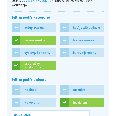
Ste tu:
Celá SR
»
Podujatia
» zábava vonku + prednášky,
workshopy
Filtruj podľa kategórie
vstup zdarma
keď je zlé počasie
zábava vonku
hrady a múzeá
výstavy, koncerty
burzy a jarmoky
prednášky,
workshopy
Filtruj podľa dátumu
Na dnes
Na zajtra
Na víkend
Iný dátum