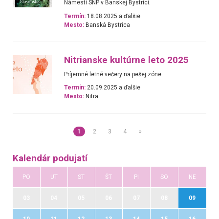
Námestí SNP v Banskej Bystrici.
Termín:
18.08.2025 a ďalšie
Mesto:
Banská Bystrica
Nitrianske kultúrne leto 2025
Príjemné letné večery na pešej zóne.
Termín:
20.09.2025 a ďalšie
Mesto:
Nitra
1
2
3
4
»
Kalendár podujatí
PO
UT
ST
ŠT
PI
SO
NE
03
04
05
06
07
08
09
10
11
12
13
14
15
16