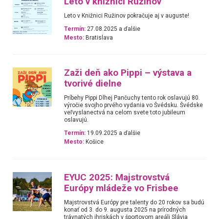
Leto v knižnici Ružinov
Leto v Knižnici Ružinov pokračuje aj v auguste!
Termín:
27.08.2025 a ďalšie
Mesto:
Bratislava
Zaži deň ako Pippi – výstava a
tvorivé dielne
Príbehy Pippi Dlhej Pančuchy tento rok oslavujú 80.
výročie svojho prvého vydania vo Švédsku. Švédske
veľvyslanectvá na celom svete toto jubileum
oslavujú.
Termín:
19.09.2025 a ďalšie
Mesto:
Košice
EYUC 2025: Majstrovstvá
Európy mládeže vo Frisbee
Majstrovstvá Európy pre talenty do 20 rokov sa budú
konať od 3. do 9. augusta 2025 na prírodných
trávnatých ihriskách v športovom areáli Slávia