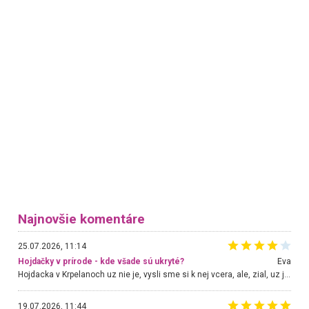
Najnovšie komentáre
25.07.2026, 11:14
Hojdačky v prírode - kde všade sú ukryté?
Eva
Hojdacka v Krpelanoch uz nie je, vysli sme si k nej vcera, ale, zial, uz je znicena. Ak sem planujete cestu len kvoli hojdacke, mozete si ju usetrit. Krasny vyhlad je tu vsak aj bez hojdacky :-)
19.07.2026, 11:44