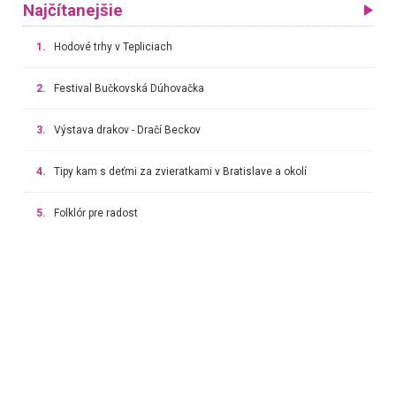
Najčítanejšie
1.
Hodové trhy v Tepliciach
2.
Festival Bučkovská Dúhovačka
3.
Výstava drakov - Dračí Beckov
4.
Tipy kam s deťmi za zvieratkami v Bratislave a okolí
5.
Folklór pre radost