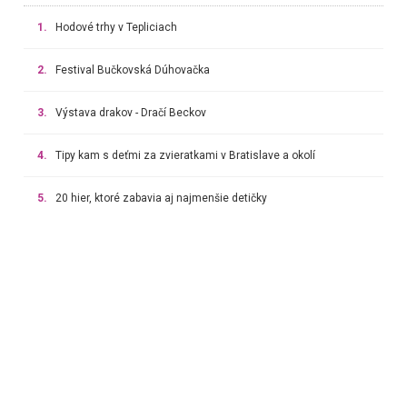
1.
Hodové trhy v Tepliciach
2.
Festival Bučkovská Dúhovačka
3.
Výstava drakov - Dračí Beckov
4.
Tipy kam s deťmi za zvieratkami v Bratislave a okolí
5.
20 hier, ktoré zabavia aj najmenšie detičky