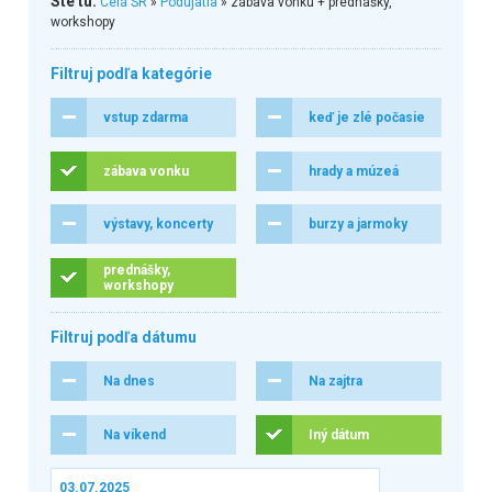
Ste tu:
Celá SR
»
Podujatia
» zábava vonku + prednášky,
workshopy
Filtruj podľa kategórie
vstup zdarma
keď je zlé počasie
zábava vonku
hrady a múzeá
výstavy, koncerty
burzy a jarmoky
prednášky,
workshopy
Filtruj podľa dátumu
Na dnes
Na zajtra
Na víkend
Iný dátum