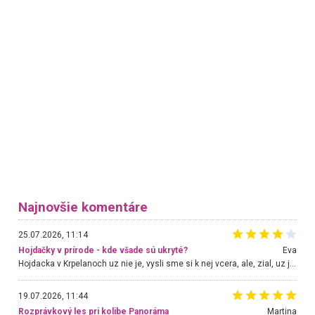
Najnovšie komentáre
25.07.2026, 11:14
Hojdačky v prírode - kde všade sú ukryté?
Eva
Hojdacka v Krpelanoch uz nie je, vysli sme si k nej vcera, ale, zial, uz je znicena. Ak sem planujete cestu len kvoli hojdacke, mozete si ju usetrit. Krasny vyhlad je tu vsak aj bez hojdacky :-)
19.07.2026, 11:44
Rozprávkový les pri kolibe Panoráma
Martina