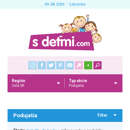
09. 08. 2026
Ľubomíra
+
Región
Typ akcie
Celá SR
Podujatia
Podujatia
Filter