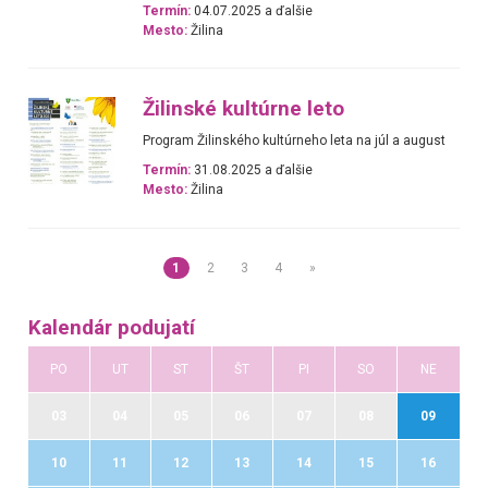
Termín:
04.07.2025 a ďalšie
Mesto:
Žilina
Žilinské kultúrne leto
Program Žilinského kultúrneho leta na júl a august
Termín:
31.08.2025 a ďalšie
Mesto:
Žilina
1
2
3
4
»
Kalendár podujatí
PO
UT
ST
ŠT
PI
SO
NE
03
04
05
06
07
08
09
10
11
12
13
14
15
16