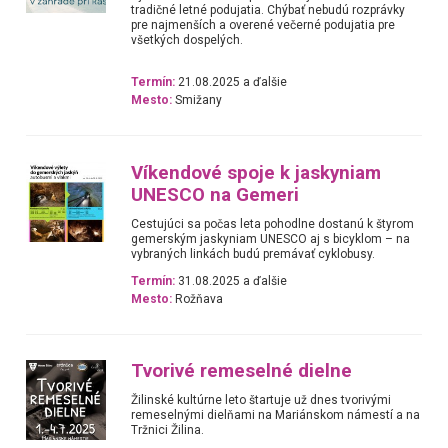
tradičné letné podujatia. Chýbať nebudú rozprávky
pre najmenších a overené večerné podujatia pre
všetkých dospelých.
Termín:
21.08.2025 a ďalšie
Mesto:
Smižany
Víkendové spoje k jaskyniam
UNESCO na Gemeri
Cestujúci sa počas leta pohodlne dostanú k štyrom
gemerským jaskyniam UNESCO aj s bicyklom – na
vybraných linkách budú premávať cyklobusy.
Termín:
31.08.2025 a ďalšie
Mesto:
Rožňava
Tvorivé remeselné dielne
Žilinské kultúrne leto štartuje už dnes tvorivými
remeselnými dielňami na Mariánskom námestí a na
Tržnici Žilina.