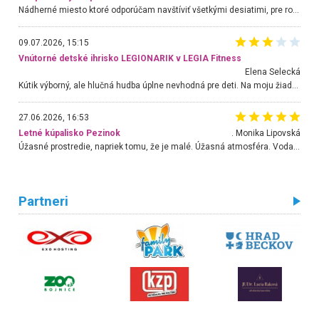
Nádherné miesto ktoré odporúčam navštíviť všetkými desiatimi, pre rodiny s deťmi, dôchodcom... Proste a jednoducho ozaj rozprávkový les.. určite ešte prídeme. Odniesli sme si na pamiatku krásne tričká,
09.07.2026, 15:15
Vnútorné detské ihrisko LEGIONARIK v LEGIA Fitness
Elena Selecká
Kútik výborný, ale hlučná hudba úplne nevhodná pre deti. Na moju žiadosť o aspoň sušenie nereagovali.
27.06.2026, 16:53
Letné kúpalisko Pezinok
. Monika Lipovská
Úžasné prostredie, napriek tomu, že je malé. Úžasná atmosféra. Voda fantastická a nádherná. Ľudí je pomerne veľa, ale su mili a ohľaduplní. Je veľmi zaujímavé sledovať, ako dokážu spolu športovať cudzí ľudia a bez ohľadu na vek. Vládne tu pohoda. Vnuka neviem dostať z vody. Ďakujem za krásny deň . Urcite sa sem vrátim. Jediný problém je s parkovaním, ale aj ten sa mi podarilo vyriešiť. Monika Bratislava
Partneri