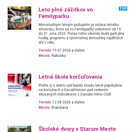
Leto plné zážitkov vo
TOP
Familyparku
Mimoriadnym letným podujatím je oslava letného
slnovratu, ktorá sa vo Familyparku uskutoční od 19.
do 21. júna 2026. Počas tohto víkendu bude park plný
hudby, programu a výnimočnej atmosféry najdlhších
dní v roku.
Termín:
19.07.2026 a ďalšie
Mesto:
Rakúsko
Letná škola korčuľovania
Príďte si s deťmi užiť každú stredu letné popoludnia
na korčuliach s Decathlonom pod vedením
skúsených inštruktorov z Danube Inline Club!
Termín:
12.08.2026 a ďalšie
Mesto:
Bratislava
Školské dvory v Starom Meste