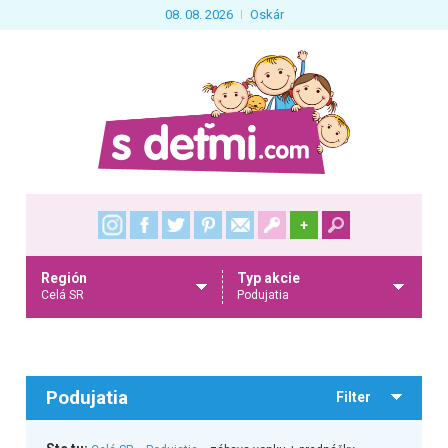
08. 08. 2026
Oskár
+
Región
Typ akcie
Celá SR
Podujatia
Podujatia
Filter