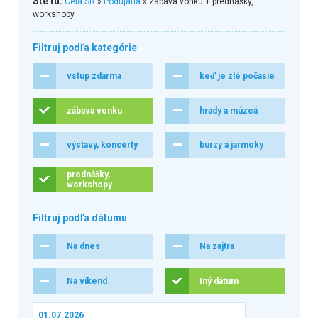
Ste tu:
Celá SR
»
Podujatia
» zábava vonku + prednášky,
workshopy
Filtruj podľa kategórie
vstup zdarma
keď je zlé počasie
zábava vonku
hrady a múzeá
výstavy, koncerty
burzy a jarmoky
prednášky,
workshopy
Filtruj podľa dátumu
Na dnes
Na zajtra
Na víkend
Iný dátum