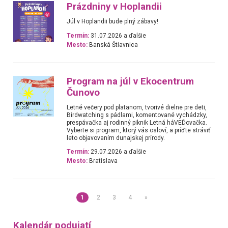
Prázdniny v Hoplandii
Júl v Hoplandii bude plný zábavy!
Termín:
31.07.2026 a ďalšie
Mesto:
Banská Štiavnica
Program na júl v Ekocentrum
Čunovo
Letné večery pod platanom, tvorivé dielne pre deti,
Birdwatching s pádlami, komentované vychádzky,
prespávačka aj rodinný piknik Letná háVEĎovačka.
Vyberte si program, ktorý vás osloví, a príďte stráviť
leto objavovaním dunajskej prírody.
Termín:
29.07.2026 a ďalšie
Mesto:
Bratislava
1
2
3
4
»
Kalendár podujatí