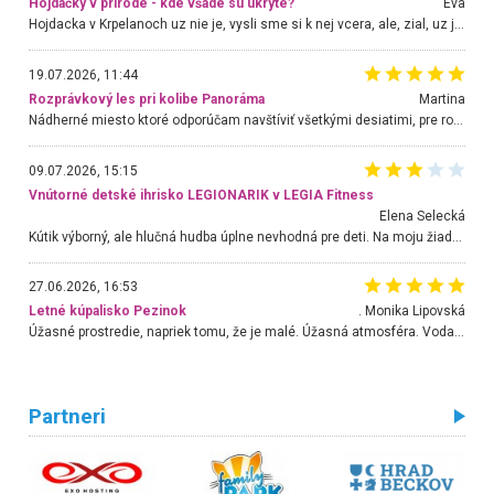
Hojdačky v prírode - kde všade sú ukryté?
Eva
Hojdacka v Krpelanoch uz nie je, vysli sme si k nej vcera, ale, zial, uz je znicena. Ak sem planujete cestu len kvoli hojdacke, mozete si ju usetrit. Krasny vyhlad je tu vsak aj bez hojdacky :-)
19.07.2026, 11:44
Rozprávkový les pri kolibe Panoráma
Martina
Nádherné miesto ktoré odporúčam navštíviť všetkými desiatimi, pre rodiny s deťmi, dôchodcom... Proste a jednoducho ozaj rozprávkový les.. určite ešte prídeme. Odniesli sme si na pamiatku krásne tričká,
09.07.2026, 15:15
Vnútorné detské ihrisko LEGIONARIK v LEGIA Fitness
Elena Selecká
Kútik výborný, ale hlučná hudba úplne nevhodná pre deti. Na moju žiadosť o aspoň sušenie nereagovali.
27.06.2026, 16:53
Letné kúpalisko Pezinok
. Monika Lipovská
Úžasné prostredie, napriek tomu, že je malé. Úžasná atmosféra. Voda fantastická a nádherná. Ľudí je pomerne veľa, ale su mili a ohľaduplní. Je veľmi zaujímavé sledovať, ako dokážu spolu športovať cudzí ľudia a bez ohľadu na vek. Vládne tu pohoda. Vnuka neviem dostať z vody. Ďakujem za krásny deň . Urcite sa sem vrátim. Jediný problém je s parkovaním, ale aj ten sa mi podarilo vyriešiť. Monika Bratislava
Partneri