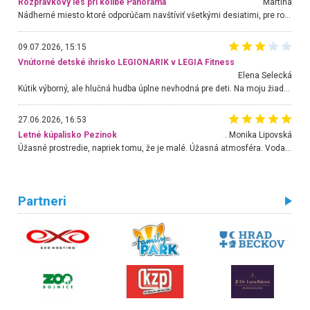
Rozprávkový les pri kolibe Panoráma
Martina
Nádherné miesto ktoré odporúčam navštíviť všetkými desiatimi, pre rodiny s deťmi, dôchodcom... Proste a jednoducho ozaj rozprávkový les.. určite ešte prídeme. Odniesli sme si na pamiatku krásne tričká,
09.07.2026, 15:15
Vnútorné detské ihrisko LEGIONARIK v LEGIA Fitness
Elena Selecká
Kútik výborný, ale hlučná hudba úplne nevhodná pre deti. Na moju žiadosť o aspoň sušenie nereagovali.
27.06.2026, 16:53
Letné kúpalisko Pezinok
. Monika Lipovská
Úžasné prostredie, napriek tomu, že je malé. Úžasná atmosféra. Voda fantastická a nádherná. Ľudí je pomerne veľa, ale su mili a ohľaduplní. Je veľmi zaujímavé sledovať, ako dokážu spolu športovať cudzí ľudia a bez ohľadu na vek. Vládne tu pohoda. Vnuka neviem dostať z vody. Ďakujem za krásny deň . Urcite sa sem vrátim. Jediný problém je s parkovaním, ale aj ten sa mi podarilo vyriešiť. Monika Bratislava
Partneri