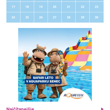
17
18
19
20
21
22
23
24
25
26
27
28
29
30
Najčítanejšie