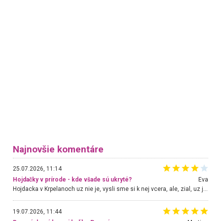
Najnovšie komentáre
25.07.2026, 11:14
Hojdačky v prírode - kde všade sú ukryté?
Eva
Hojdacka v Krpelanoch uz nie je, vysli sme si k nej vcera, ale, zial, uz je znicena. Ak sem planujete cestu len kvoli hojdacke, mozete si ju usetrit. Krasny vyhlad je tu vsak aj bez hojdacky :-)
19.07.2026, 11:44