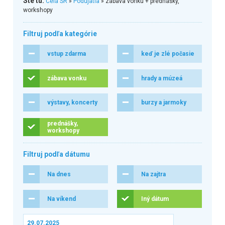
Ste tu:
Celá SR
»
Podujatia
» zábava vonku + prednášky,
workshopy
Filtruj podľa kategórie
vstup zdarma
keď je zlé počasie
zábava vonku
hrady a múzeá
výstavy, koncerty
burzy a jarmoky
prednášky,
workshopy
Filtruj podľa dátumu
Na dnes
Na zajtra
Na víkend
Iný dátum