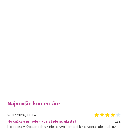
Najnovšie komentáre
25.07.2026, 11:14
Hojdačky v prírode - kde všade sú ukryté?
Eva
Hojdacka v Krpelanoch uz nie je, vysli sme si k nej vcera, ale, zial, uz je znicena. Ak sem planujete cestu len kvoli hojdacke, mozete si ju usetrit. Krasny vyhlad je tu vsak aj bez hojdacky :-)