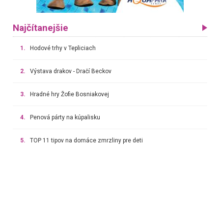
Najčítanejšie
1.
Hodové trhy v Tepliciach
2.
Výstava drakov - Dračí Beckov
3.
Hradné hry Žofie Bosniakovej
4.
Penová párty na kúpalisku
5.
TOP 11 tipov na domáce zmrzliny pre deti