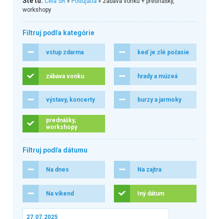
Ste tu:
Celá SR
»
Podujatia
» zábava vonku + prednášky,
workshopy
Filtruj podľa kategórie
vstup zdarma
keď je zlé počasie
zábava vonku
hrady a múzeá
výstavy, koncerty
burzy a jarmoky
prednášky,
workshopy
Filtruj podľa dátumu
Na dnes
Na zajtra
Na víkend
Iný dátum