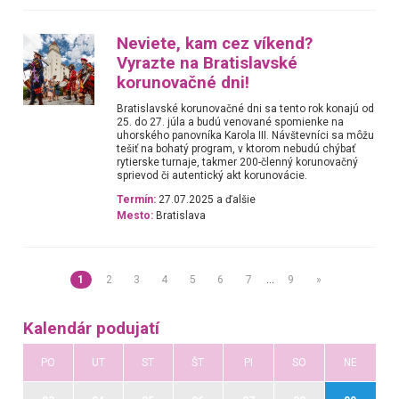
Neviete, kam cez víkend?
Vyrazte na Bratislavské
korunovačné dni!
Bratislavské korunovačné dni sa tento rok konajú od
25. do 27. júla a budú venované spomienke na
uhorského panovníka Karola III. Návštevníci sa môžu
tešiť na bohatý program, v ktorom nebudú chýbať
rytierske turnaje, takmer 200-členný korunovačný
sprievod či autentický akt korunovácie.
Termín:
27.07.2025 a ďalšie
Mesto:
Bratislava
1
2
3
4
5
6
7
…
9
»
Kalendár podujatí
PO
UT
ST
ŠT
PI
SO
NE