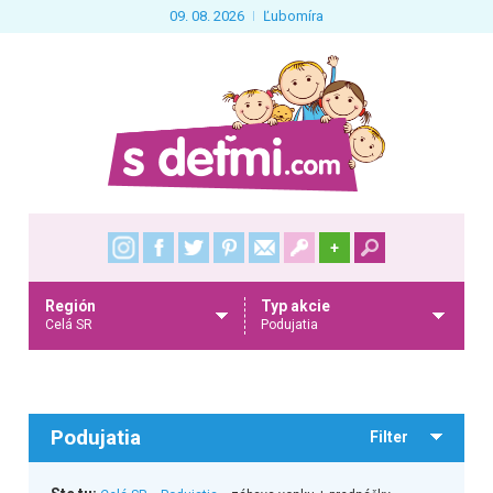
09. 08. 2026
Ľubomíra
+
Región
Typ akcie
Celá SR
Podujatia
Podujatia
Filter