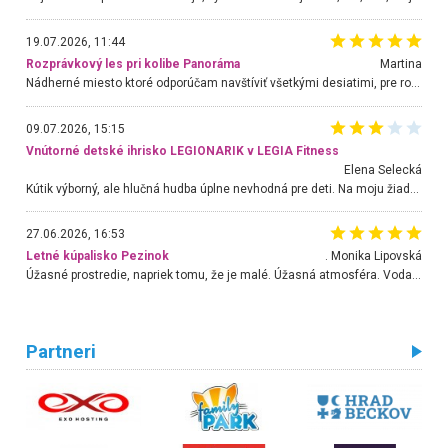
19.07.2026, 11:44
Rozprávkový les pri kolibe Panoráma
Martina
Nádherné miesto ktoré odporúčam navštíviť všetkými desiatimi, pre rodiny s deťmi, dôchodcom... Proste a jednoducho ozaj rozprávkový les.. určite ešte prídeme. Odniesli sme si na pamiatku krásne tričká,
09.07.2026, 15:15
Vnútorné detské ihrisko LEGIONARIK v LEGIA Fitness
Elena Selecká
Kútik výborný, ale hlučná hudba úplne nevhodná pre deti. Na moju žiadosť o aspoň sušenie nereagovali.
27.06.2026, 16:53
Letné kúpalisko Pezinok
. Monika Lipovská
Úžasné prostredie, napriek tomu, že je malé. Úžasná atmosféra. Voda fantastická a nádherná. Ľudí je pomerne veľa, ale su mili a ohľaduplní. Je veľmi zaujímavé sledovať, ako dokážu spolu športovať cudzí ľudia a bez ohľadu na vek. Vládne tu pohoda. Vnuka neviem dostať z vody. Ďakujem za krásny deň . Urcite sa sem vrátim. Jediný problém je s parkovaním, ale aj ten sa mi podarilo vyriešiť. Monika Bratislava
Partneri