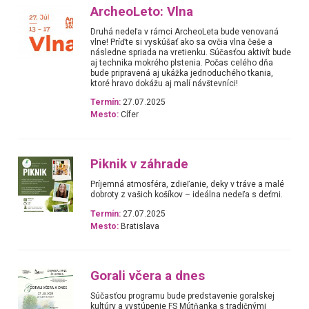
ArcheoLeto: Vlna
Druhá nedeľa v rámci ArcheoLeta bude venovaná
vlne! Príďte si vyskúšať ako sa ovčia vlna češe a
následne spriada na vretienku. Súčasťou aktivít bude
aj technika mokrého plstenia. Počas celého dňa
bude pripravená aj ukážka jednoduchého tkania,
ktoré hravo dokážu aj malí návštevníci!
Termín:
27.07.2025
Mesto:
Cífer
Piknik v záhrade
Príjemná atmosféra, zdieľanie, deky v tráve a malé
dobroty z vašich košíkov – ideálna nedeľa s deťmi.
Termín:
27.07.2025
Mesto:
Bratislava
Gorali včera a dnes
Súčasťou programu bude predstavenie goralskej
kultúry a vystúpenie FS Mútňanka s tradičnými