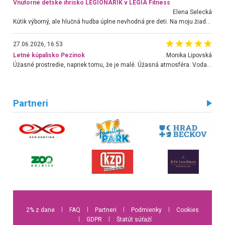
Vnútorné detské ihrisko LEGIONARIK v LEGIA Fitness
Elena Selecká
Kútik výborný, ale hlučná hudba úplne nevhodná pre deti. Na moju žiadosť o aspoň sušenie nereagovali.
27.06.2026, 16:53
Letné kúpalisko Pezinok
. Monika Lipovská
Úžasné prostredie, napriek tomu, že je malé. Úžasná atmosféra. Voda fantastická a nádherná. Ľudí je pomerne veľa, ale su mili a ohľaduplní. Je veľmi zaujímavé sledovať, ako dokážu spolu športovať cudzí ľudia a bez ohľadu na vek. Vládne tu pohoda. Vnuka neviem dostať z vody. Ďakujem za krásny deň . Urcite sa sem vrátim. Jediný problém je s parkovaním, ale aj ten sa mi podarilo vyriešiť. Monika Bratislava
Partneri
2% z dane
l
FAQ
l
Partneri
l
Podmienky
l
Cookies
l
GDPR
l
Štatút súťaží