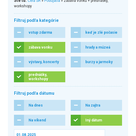
Ste tu:
Celá SR
»
Podujatia
» zábava vonku + prednášky,
workshopy
Filtruj podľa kategórie
vstup zdarma
keď je zlé počasie
zábava vonku
hrady a múzeá
výstavy, koncerty
burzy a jarmoky
prednášky,
workshopy
Filtruj podľa dátumu
Na dnes
Na zajtra
Na víkend
Iný dátum