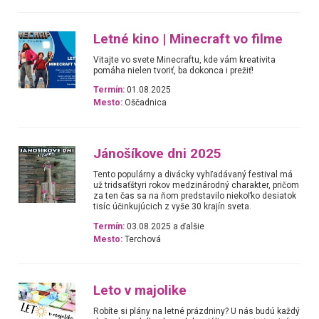
Letné kino | Minecraft vo filme
Vitajte vo svete Minecraftu, kde vám kreativita
pomáha nielen tvoriť, ba dokonca i prežiť!
Termín:
01.08.2025
Mesto:
Oščadnica
Jánošíkove dni 2025
Tento populárny a divácky vyhľadávaný festival má
už tridsaťštyri rokov medzinárodný charakter, pričom
za ten čas sa na ňom predstavilo niekoľko desiatok
tisíc účinkujúcich z vyše 30 krajín sveta.
Termín:
03.08.2025 a ďalšie
Mesto:
Terchová
Leto v majolike
Robíte si plány na letné prázdniny? U nás budú každý