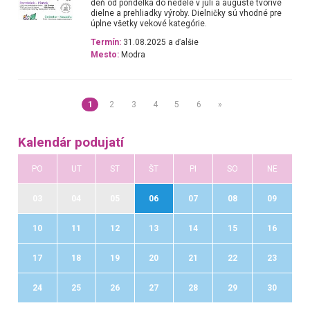
deň od pondelka do nedele v júli a auguste tvorivé
dielne a prehliadky výroby. Dielničky sú vhodné pre
úplne všetky vekové kategórie.
Termín:
31.08.2025 a ďalšie
Mesto:
Modra
1
2
3
4
5
6
»
Kalendár podujatí
PO
UT
ST
ŠT
PI
SO
NE
03
04
05
06
07
08
09
10
11
12
13
14
15
16
17
18
19
20
21
22
23
24
25
26
27
28
29
30