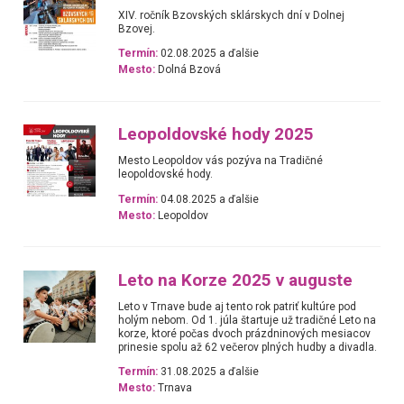
XIV. ročník Bzovských sklárskych dní v Dolnej
Bzovej.
Termín:
02.08.2025 a ďalšie
Mesto:
Dolná Bzová
Leopoldovské hody 2025
Mesto Leopoldov vás pozýva na Tradičné
leopoldovské hody.
Termín:
04.08.2025 a ďalšie
Mesto:
Leopoldov
Leto na Korze 2025 v auguste
Leto v Trnave bude aj tento rok patriť kultúre pod
holým nebom. Od 1. júla štartuje už tradičné Leto na
korze, ktoré počas dvoch prázdninových mesiacov
prinesie spolu až 62 večerov plných hudby a divadla.
Termín:
31.08.2025 a ďalšie
Mesto:
Trnava