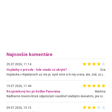
Najnovšie komentáre
25.07.2026, 11:14
Hojdačky v prírode - kde všade sú ukryté?
Eva
Hojdacka v Krpelanoch uz nie je, vysli sme si k nej vcera, ale, zial, uz je znicena. Ak sem planujete cestu len kvoli hojdacke, mozete si ju usetrit. Krasny vyhlad je tu vsak aj bez hojdacky :-)
19.07.2026, 11:44
Rozprávkový les pri kolibe Panoráma
Martina
Nádherné miesto ktoré odporúčam navštíviť všetkými desiatimi, pre rodiny s deťmi, dôchodcom... Proste a jednoducho ozaj rozprávkový les.. určite ešte prídeme. Odniesli sme si na pamiatku krásne tričká,
09.07.2026, 15:15