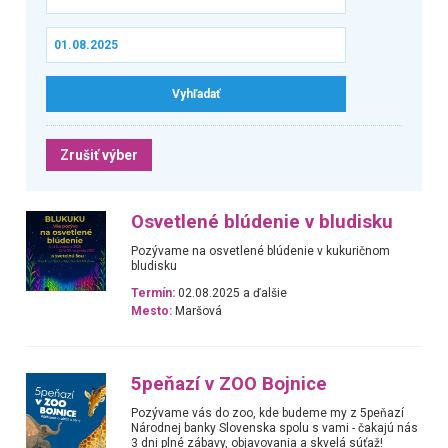
Zrušiť výber
Osvetlené blúdenie v bludisku
Pozývame na osvetlené blúdenie v kukuričnom
bludisku
Termín:
02.08.2025 a ďalšie
Mesto:
Maršová
5peňazí v ZOO Bojnice
Pozývame vás do zoo, kde budeme my z 5peňazí
Národnej banky Slovenska spolu s vami - čakajú nás
3 dni plné zábavy, objavovania a skvelá súťaž!