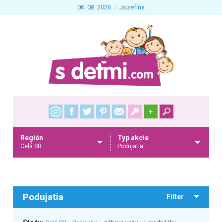
06. 08. 2026
Jozefína
+
Región
Typ akcie
Celá SR
Podujatia
Podujatia
Filter